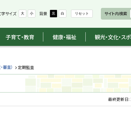
文字サイズ
背景
サイト内検索
大
小
黒
白
リセット
子育て・教育
健康・福祉
観光・文化・ス
・審査）
定期監査
最終更新日: