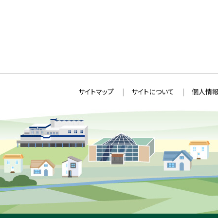
本
サ
サイトマップ
サイトについて
個人情報
文
イ
へ
ト
戻
情
る
メ
報
ニ
ュ
ー
へ
戻
る