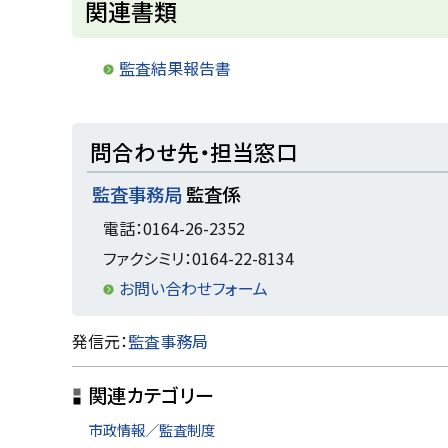
関連書類
監査結果報告書
ト
問合わせ先・担当窓口
ッ
監査事務局
監査係
プ
に
電話：0164-26-2352
戻
ファクシミリ：0164-22-8134
る
お問い合わせフォーム
ト
発信元：
監査事務局
ッ
関連カテゴリー
プ
に
市政情報／監査制度