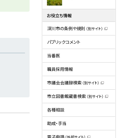
お役立ち情報
深川市の条例や規則
（別サイト）
（
新
規
パブリックコメント
ウ
ィ
ン
当番医
ド
ウ
で
職員採用情報
開
き
ま
市議会会議録検索
（別サイト）
す
（
）
新
規
市立図書館蔵書検索
（別サイト）
ウ
（
ィ
新
ン
規
各種相談
ド
ウ
ウ
ィ
で
ン
助成・手当
開
ド
き
ウ
ま
で
電子申請
（外部サイト）