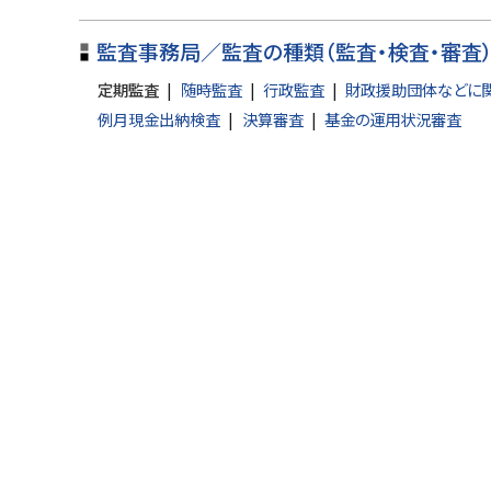
戻
る
監査事務局／監査の種類（監査・検査・審査
定期監査
随時監査
行政監査
財政援助団体などに
例月現金出納検査
決算審査
基金の運用状況審査