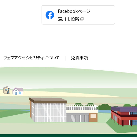
公
Facebookページ
式
深川市役所
S
（
新
N
規
ウ
S
ィ
ン
ド
ウ
ウェブアクセシビリティについて
免責事項
で
開
き
ま
す
）