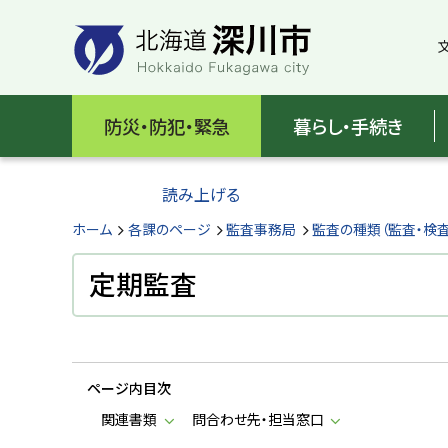
本
本
文
文
へ
へ
メ
戻
北
ニ
る
海
防災・防犯・緊急
暮らし・手続き
ュ
メ
ー
ニ
道
へ
ュ
読み上げる
深
ー
へ
ホーム
各課のページ
監査事務局
監査の種類（監査・検査
川
戻
る
定期監査
市
ペ
H
ー
o
ジ
k
k
の
a
ページ内目次
ト
i
d
ッ
関連書類
問合わせ先・担当窓口
o
プ
F