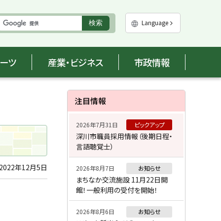
実
Language
検索
行
ポーツ
産業・ビジネス
市政情報
サ
注目情報
イ
2026年7月31日
ピックアップ
ド
深川市職員採用情報（後期日程・
言語聴覚士）
・
メ
2022年12月5日
2026年8月7日
お知らせ
まちなか交流施設 11月22日開
ニ
館！一般利用の受付を開始！
ュ
2026年8月6日
お知らせ