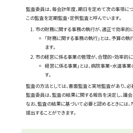
u
へ
k
監査委員は、毎会計年度、期日を定めて次の事項につ
戻
a
この監査を定期監査・定例監査と呼んでいます。
g
る
a
w
市の財務に関する事務の執行が、適正で効率的に
a
c
「財務に関する事務の執行」とは、予算の執
i
t
ます。
y
市の経営に係る事業の管理が、合理的・効率的に
経営に係る事業」とは、病院事業・水道事業
す。
監査の方法としては、書面監査と実地監査があり、必
監査委員は、監査の結果に関する報告を決定し、議会
なお、監査の結果に基づいて必要と認めるときには
提出することができます。