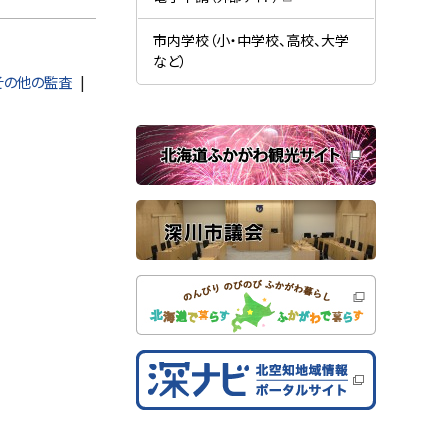
す
開
（
）
き
新
ま
規
市内学校（小・中学校、高校、大学
す
ウ
）
など）
ィ
その他の監査
ン
ド
ウ
で
関
開
き
連
ま
す
サ
）
イ
ト