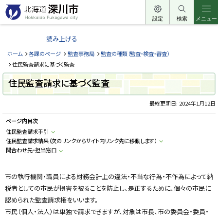
本
文
設定
検索
メニュー
北
へ
海
読み上げる
メ
道
ニ
ホーム
各課のページ
監査事務局
監査の種類（監査・検査・審査）
深
ュ
住民監査請求に基づく監査
川
ー
住民監査請求に基づく監査
市
へ
H
o
最終更新日:
2024年1月12日
k
k
ページ内目次
a
i
住民監査請求手引
d
住民監査請求結果（次のリンクからサイト内リンク先に移動します）
o
F
問合わせ先・担当窓口
u
k
a
g
市の執行機関・職員による財務会計上の違法・不当な行為・不作為によって納
a
税者としての市民が損害を被ることを防止し、是正するために、個々の市民に
w
a
認められた監査請求権をいいます。
c
i
市民（個人・法人）は単独で請求できますが、対象は市長、市の委員会・委員・
t