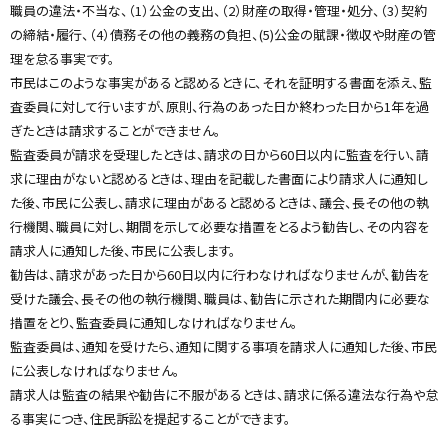
職員の違法・不当な、（1）公金の支出、（2）財産の取得・管理・処分、（3）契約
y
の締結・履行、（4）債務その他の義務の負担、(5)公金の賦課・徴収や財産の管
理を怠る事実です。
市民はこのような事実があると認めるときに、それを証明する書面を添え、監
査委員に対して行いますが、原則、行為のあった日か終わった日から1年を過
ぎたときは請求することができません。
監査委員が請求を受理したときは、請求の日から60日以内に監査を行い、請
求に理由がないと認めるときは、理由を記載した書面により請求人に通知し
た後、市民に公表し、請求に理由があると認めるときは、議会、長その他の執
行機関、職員に対し、期間を示して必要な措置をとるよう勧告し、その内容を
請求人に通知した後、市民に公表します。
勧告は、請求があった日から60日以内に行わなければなりませんが、勧告を
受けた議会、長その他の執行機関、職員は、勧告に示された期間内に必要な
措置をとり、監査委員に通知しなければなりません。
監査委員は、通知を受けたら、通知に関する事項を請求人に通知した後、市民
に公表しなければなりません。
請求人は監査の結果や勧告に不服があるときは、請求に係る違法な行為や怠
る事実につき、住民訴訟を提起することができます。