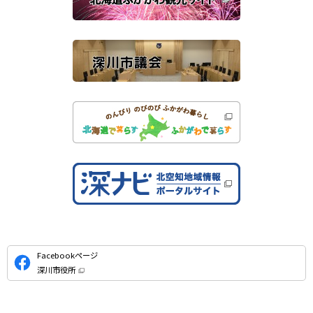
す
サ
）
イ
ト
公
Facebookページ
式
深川市役所
S
（
新
N
規
ウ
S
ィ