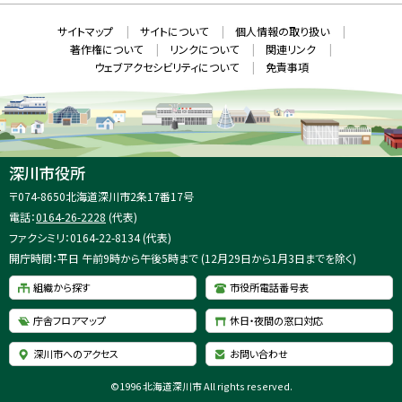
ン
ド
本
ウ
サ
サイトマップ
サイトについて
個人情報の取り扱い
で
文
開
イ
著作権について
リンクについて
関連リンク
へ
き
ト
ま
ウェブアクセシビリティについて
免責事項
戻
す
情
）
る
メ
報
ニ
ュ
ー
へ
深川市役所
戻
住
〒074-8650
北海道深川市2条17番17号
る
所
電話：
0164-26-2228
(代表)
：
ファクシミリ：0164-22-8134 (代表)
開庁時間：平日 午前9時から午後5時まで (12月29日から1月3日までを除く)
組織から探す
市役所電話番号表
庁舎フロアマップ
休日・夜間の窓口対応
深川市へのアクセス
お問い合わせ
©
1996 北海道深川市 All rights reserved.