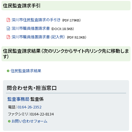
住民監査請求手引
深川市住民監査請求の手引き
（PDF:179KB）
深川市職員措置請求書
（DOCX:18.5KB）
深川市職員措置請求書 (記入例）
（PDF:92.3KB）
ト
住民監査請求結果（次のリンクからサイト内リンク先に移動しま
す）
ッ
プ
住民監査請求結果
に
戻
ト
る
問合わせ先・担当窓口
ッ
プ
監査事務局
監査係
に
電話：
0164-26-2352
戻
ファクシミリ：0164-22-8134
る
お問い合わせフォーム