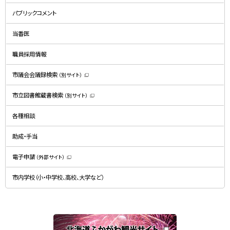
新
規
パブリックコメント
ウ
ィ
ン
ド
当番医
ウ
で
開
職員採用情報
き
ま
す
）
市議会会議録検索
（別サイト）
（
新
規
市立図書館蔵書検索
（別サイト）
ウ
（
ィ
新
ン
規
ド
各種相談
ウ
ウ
ィ
で
ン
開
ド
助成・手当
き
ウ
ま
で
す
開
）
電子申請
（外部サイト）
き
（
ま
新
す
規
）
市内学校（小・中学校、高校、大学など）
ウ
ィ
ン
ド
ウ
で
関
開
き
連
ま