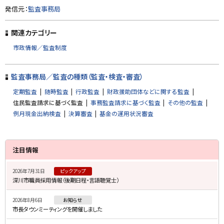
ト
発信元：
監査事務局
ッ
プ
関連カテゴリー
に
市政情報／監査制度
戻
る
監査事務局／監査の種類（監査・検査・審査）
定期監査
随時監査
行政監査
財政援助団体などに関する監査
住民監査請求に基づく監査
事務監査請求に基づく監査
その他の監査
例月現金出納検査
決算審査
基金の運用状況審査
サ
注目情報
イ
2026年7月31日
ピックアップ
ド
深川市職員採用情報（後期日程・言語聴覚士）
・
2026年8月6日
お知らせ
メ
市長タウンミーティングを開催しました
ニ