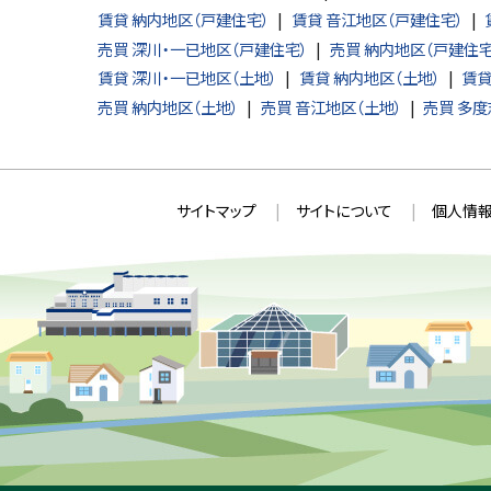
賃貸 納内地区（戸建住宅）
賃貸 音江地区（戸建住宅）
る
売買 深川・一已地区（戸建住宅）
売買 納内地区（戸建住宅
賃貸 深川・一已地区（土地）
賃貸 納内地区（土地）
賃貸
売買 納内地区（土地）
売買 音江地区（土地）
売買 多度
本
サ
サイトマップ
サイトについて
個人情報
文
イ
へ
ト
戻
情
る
メ
報
ニ
ュ
ー
へ
戻
る