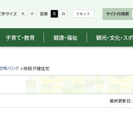
文字サイズ
背景
サイト内検索
大
小
黒
白
リセット
子育て・教育
健康・福祉
観光・文化・ス
空き地バンク
地図 戸建住宅
最終更新日: