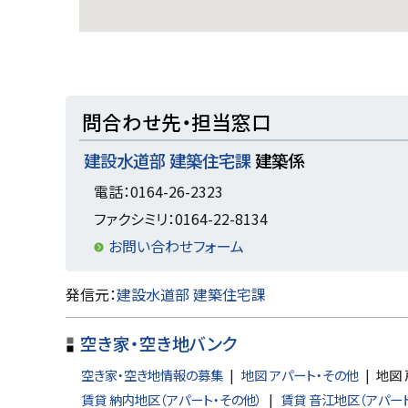
ト
問合わせ先・担当窓口
ッ
建設水道部 建築住宅課
建築係
プ
に
電話：0164-26-2323
戻
ファクシミリ：0164-22-8134
る
お問い合わせフォーム
ト
発信元：
建設水道部 建築住宅課
ッ
空き家・空き地バンク
プ
に
空き家・空き地情報の募集
地図 アパート・その他
地図
戻
賃貸 納内地区（アパート・その他）
賃貸 音江地区（アパー