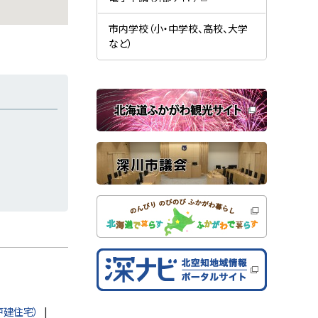
す
開
（
）
き
新
ま
規
市内学校（小・中学校、高校、大学
す
ウ
）
など）
ィ
ン
ド
ウ
で
関
開
き
連
ま
す
サ
）
イ
ト
戸建住宅）