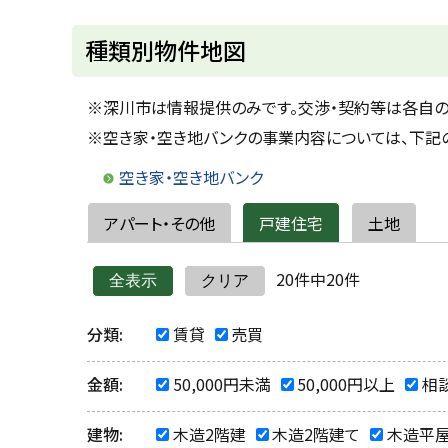
u
へ
k
戻
種類別物件地図
a
g
る
a
w
※深川市は情報提供のみです。交渉・契約等は各自の
a
c
※空き家・空き地バンクの事業内容については、下記の
i
t
y
空き家・空き地バンク
アパート・その他
戸建住宅
土地
20件中
20
件
全表示
クリア
分類:
賃貸
売買
金額:
50,000円未満
50,000円以上
相
建物:
木造2階建
木造2階建て
木造平