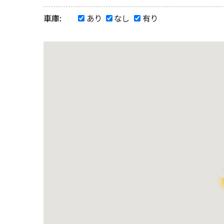
車庫:
あり
なし
有り