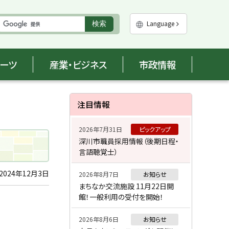
実
Language
検索
行
ポーツ
産業・ビジネス
市政情報
サ
注目情報
イ
2026年7月31日
ピックアップ
ド
深川市職員採用情報（後期日程・
言語聴覚士）
・
メ
2024年12月3日
2026年8月7日
お知らせ
まちなか交流施設 11月22日開
ニ
館！一般利用の受付を開始！
ュ
2026年8月6日
お知らせ