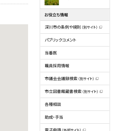
お役立ち情報
深川市の条例や規則
（別サイト）
（
新
規
パブリックコメント
ウ
ィ
ン
当番医
ド
ウ
で
職員採用情報
開
き
ま
市議会会議録検索
（別サイト）
す
（
）
新
規
市立図書館蔵書検索
（別サイト）
ウ
（
ィ
新
ン
規
各種相談
ド
ウ
ウ
ィ
で
ン
助成・手当
開
ド
き
ウ
ま
で
電子申請
（外部サイト）