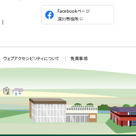
公
Facebookページ
式
深川市役所
S
（
新
N
規
ウ
S
ィ
ン
ド
ウ
で
ウェブアクセシビリティについて
免責事項
開
き
ま
す
）