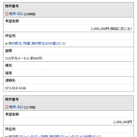
物件番号
物件-011
(140KB)
希望金額
2,000,000円（相談に応じる）
所在地
納内町北（地番：納内町北4360番14）
（
新
面積
規
ウ
315平方メートル（約95坪）
ィ
ン
種別
ド
ウ
雑種
で
開
連絡先
き
ま
す
072-814-6166
）
物件番号
物件-012
(117KB)
希望金額
1,000,000円
所在地
納内町グリーンタウン（地番：納内町グリーンタウン6288番35）