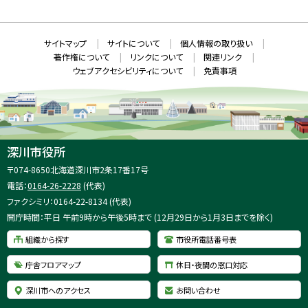
ウ
S
ィ
ン
ド
本
ウ
サ
サイトマップ
サイトについて
個人情報の取り扱い
で
文
開
イ
著作権について
リンクについて
関連リンク
へ
き
ト
ま
ウェブアクセシビリティについて
免責事項
戻
す
情
）
る
メ
報
ニ
ュ
ー
へ
深川市役所
戻
住
〒074-8650
北海道深川市2条17番17号
る
所
電話：
0164-26-2228
(代表)
：
ファクシミリ：0164-22-8134 (代表)
開庁時間：平日 午前9時から午後5時まで (12月29日から1月3日までを除く)
組織から探す
市役所電話番号表
庁舎フロアマップ
休日・夜間の窓口対応
深川市へのアクセス
お問い合わせ