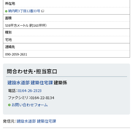
所在地
納内町3丁目12番33号
（
新
面積
規
ウ
538平方メートル（約163坪坪）
ィ
ン
種別
ド
ウ
宅地
で
開
連絡先
き
ま
す
090-2059-2631
）
ト
問合わせ先・担当窓口
ッ
プ
建設水道部 建築住宅課
建築係
に
電話：
0164-26-2323
戻
ファクシミリ：0164-22-8134
る
お問い合わせフォーム
ト
発信元：
建設水道部 建築住宅課
ッ