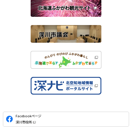
き
連
ま
す
サ
）
イ
ト
公
Facebookページ
式
深川市役所
S
（
新
N
規