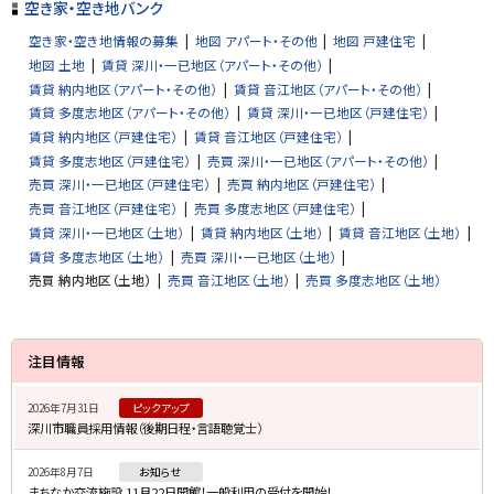
プ
空き家・空き地バンク
に
空き家・空き地情報の募集
地図 アパート・その他
地図 戸建住宅
戻
地図 土地
賃貸 深川・一已地区（アパート・その他）
る
賃貸 納内地区（アパート・その他）
賃貸 音江地区（アパート・その他）
賃貸 多度志地区（アパート・その他）
賃貸 深川・一已地区（戸建住宅）
賃貸 納内地区（戸建住宅）
賃貸 音江地区（戸建住宅）
賃貸 多度志地区（戸建住宅）
売買 深川・一已地区（アパート・その他）
売買 深川・一已地区（戸建住宅）
売買 納内地区（戸建住宅）
売買 音江地区（戸建住宅）
売買 多度志地区（戸建住宅）
賃貸 深川・一已地区（土地）
賃貸 納内地区（土地）
賃貸 音江地区（土地）
賃貸 多度志地区（土地）
売買 深川・一已地区（土地）
売買 納内地区（土地）
売買 音江地区（土地）
売買 多度志地区（土地）
サ
注目情報
イ
2026年7月31日
ピックアップ
ド
深川市職員採用情報（後期日程・言語聴覚士）
・
2026年8月7日
お知らせ
メ
まちなか交流施設 11月22日開館！一般利用の受付を開始！