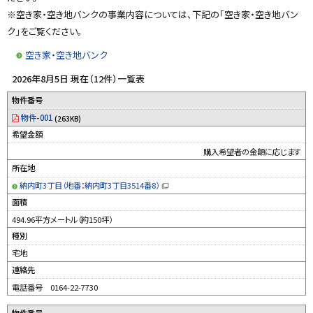
y
※空き家・空き地バンクの事業内容については、下記の「空き家・空き地バン
ク」をご覧ください。
空き家・空き地バンク
2026年8月5日 現在（12件）一覧表
物件番号
物件-001
(263KB)
希望金額
購入希望者の金額に応じます
所在地
納内町3丁目（地番：納内町3丁目3514番8）
（
新
面積
規
ウ
494.96平方メートル（約150坪）
ィ
ン
種別
ド
ウ
宅地
で
開
連絡先
き
ま
す
電話番号 0164-22-7730
）