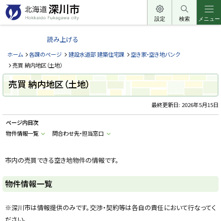
本
文
設定
検索
メニュー
北
へ
海
読み上げる
メ
道
ニ
ホーム
各課のページ
建設水道部 建築住宅課
空き家・空き地バンク
深
ュ
売買 納内地区（土地）
川
ー
売買 納内地区（土地）
市
へ
H
o
最終更新日:
2026年5月15日
k
k
ページ内目次
a
i
物件情報一覧
問合わせ先・担当窓口
d
o
F
u
市内の売買できる空き地物件の情報です。
k
a
g
物件情報一覧
a
w
a
c
※深川市は情報提供のみです。交渉・契約等は各自の責任において行なってく
i
ださい。
t