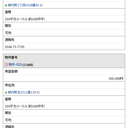
納内町2丁目3528番43
（
新
面積
規
ウ
330平方メートル（約100坪坪）
ィ
ン
種別
ド
ウ
宅地
で
開
連絡先
き
ま
す
0166-73-7705
）
物件番号
物件-019
(516KB)
希望金額
300,000円
所在地
納内町北3311番129
（
新
面積
規
ウ
330平方メートル（約100坪坪）
ィ
ン
種別
ド
ウ
宅地
で
開
連絡先
き