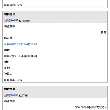
ま
す
090-2070-5704
）
物件番号
物件-020
(1.07MB)
希望金額
無償
所在地
納内町2丁目3524番58
（
新
面積
規
ウ
898平方メートル（約272坪坪）
ィ
ン
種別
ド
ウ
宅地
で
開
連絡先
き
ま
す
090-1647-5887
）
物件番号
物件-021
(247KB)
希望金額
500,000円（相談に応じる）