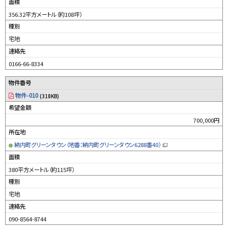
新
面積
規
ウ
356.32平方メートル（約108坪）
ィ
ン
種別
ド
ウ
宅地
で
開
連絡先
き
ま
す
0166-66-8334
）
物件番号
物件-010
(318KB)
希望金額
700,000円
所在地
納内町グリーンタウン（地番：納内町グリーンタウン6288番40）
（
新
面積
規
ウ
380平方メートル（約115坪）
ィ
ン
種別
ド
ウ
宅地
で
開
連絡先
き
ま
す
090-8564-8744
）