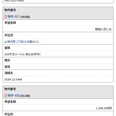
090-3535-0698
）
物件番号
物件-017
(491KB)
希望金額
相談に応じる
所在地
納内町2丁目3528番40
（
新
面積
規
ウ
330平方メートル（約100坪坪）
ィ
ン
種別
ド
ウ
雑種
で
開
連絡先
き
ま
す
0164-22-3444
）
物件番号
物件-018
(851KB)
希望金額
1,000,000円
所在地