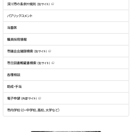
深川市の条例や規則
（別サイト）
（
新
規
パブリックコメント
ウ
ィ
ン
ド
当番医
ウ
で
開
職員採用情報
き
ま
す
）
市議会会議録検索
（別サイト）
（
新
規
市立図書館蔵書検索
（別サイト）
ウ
（
ィ
新
ン
規
ド
各種相談
ウ
ウ
ィ
で
ン
開
ド
助成・手当
き
ウ
ま
で
す
開
）
電子申請
（外部サイト）
き
（
ま
新
す
規
）
市内学校（小・中学校、高校、大学など）
ウ
ィ
ン
ド
ウ
で
関
開