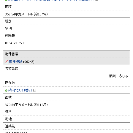
（
新
面積
規
ウ
353.54平方メートル（約107坪）
ィ
ン
種別
ド
ウ
宅地
で
開
連絡先
き
ま
す
0164-22-7588
）
物件番号
物件-014
(962KB)
希望金額
相談に応じる
所在地
納内北3311番81
（
新
面積
規
ウ
370.54平方メートル（約112坪）
ィ
ン
種別
ド
ウ
宅地
で
開
連絡先
き
ま
す