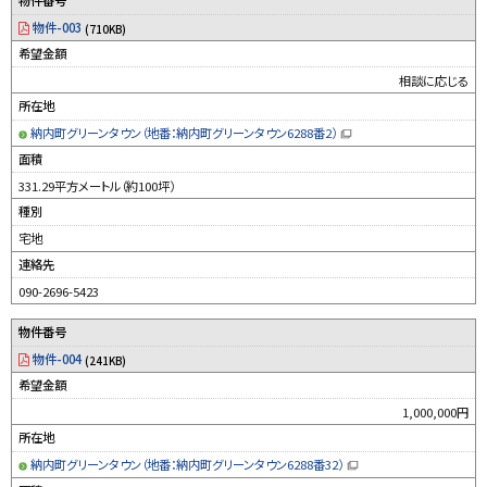
物件番号
物件-003
(710KB)
希望金額
相談に応じる
所在地
納内町グリーンタウン（地番：納内町グリーンタウン6288番2）
（
新
面積
規
ウ
331.29平方メートル（約100坪）
ィ
ン
種別
ド
ウ
宅地
で
開
連絡先
き
ま
す
090-2696-5423
）
物件番号
物件-004
(241KB)
希望金額
1,000,000円
所在地
納内町グリーンタウン（地番：納内町グリーンタウン6288番32）
（