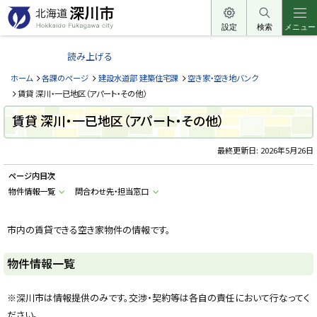
本
文
設定
検索
メニュー
北
へ
海
読み上げる
メ
道
ニ
ホーム
各課のページ
建設水道部 建築住宅課
空き家・空き地バンク
深
ュ
賃貸 深川・一已地区（アパート・その他）
川
ー
賃貸 深川・一已地区（アパート・その他）
市
へ
H
o
最終更新日:
2026年5月26日
k
k
ページ内目次
a
i
物件情報一覧
問合わせ先・担当窓口
d
o
F
u
市内の賃貸できる空き家物件の情報です。
k
a
g
物件情報一覧
a
w
a
c
※深川市は情報提供のみです。交渉・契約等は各自の責任において行なってく
i
ださい。
t