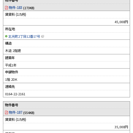
物件-183
(273KB)
賃貸料 (1カ月)
45,000円
所在地
北光町2丁目12番17号
（
新
構造
規
ウ
木造 2階建
ィ
ン
建築年
ド
ウ
平成1年
で
開
申請物件
き
ま
す
1階 2DK
）
連絡先
0164-22-2161
物件番号
物件-187
(554KB)
賃貸料 (1カ月)
35,000円