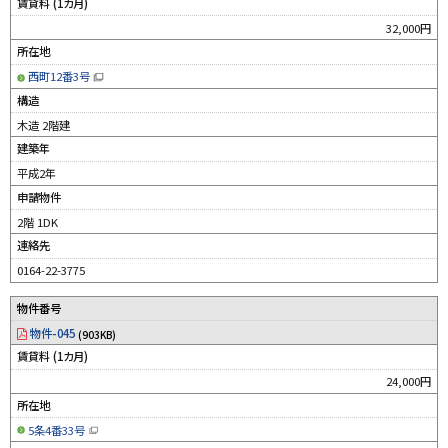
賃貸料 (1カ月)
32,000円
所在地
西町12番3号
（
新
構造
規
ウ
木造 2階建
ィ
ン
建築年
ド
ウ
平成2年
で
開
申請物件
き
ま
す
2階 1DK
）
連絡先
0164-22-3775
物件番号
物件-045
(903KB)
賃貸料 (1カ月)
24,000円
所在地
5条4番33号
（