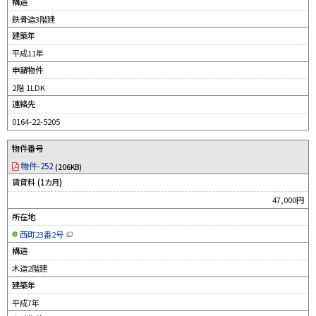
新
構造
規
ウ
鉄骨造3階建
ィ
ン
建築年
ド
ウ
平成11年
で
開
申請物件
き
ま
す
2階 1LDK
）
連絡先
0164-22-5205
物件番号
物件-252
(206KB)
賃貸料 (1カ月)
47,000円
所在地
西町23番2号
（
新
構造
規
ウ
木造2階建
ィ
ン
建築年
ド
ウ
平成7年
で
開