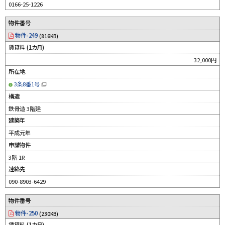
0166-25-1226
物件番号
物件-249
(816KB)
賃貸料 (1カ月)
32,000円
所在地
3条8番1号
（
新
構造
規
ウ
鉄骨造 3階建
ィ
ン
建築年
ド
ウ
平成元年
で
開
申請物件
き
ま
す
3階 1R
）
連絡先
090-8903-6429
物件番号
物件-250
(230KB)
賃貸料 (1カ月)