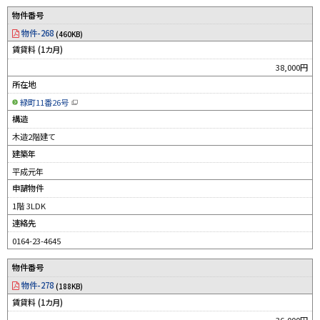
物件番号
物件-268
(460KB)
賃貸料 (1カ月)
38,000円
所在地
緑町11番26号
（
新
構造
規
ウ
木造2階建て
ィ
ン
建築年
ド
ウ
平成元年
で
開
申請物件
き
ま
す
1階 3LDK
）
連絡先
0164-23-4645
物件番号
物件-278
(188KB)
賃貸料 (1カ月)
36,000円