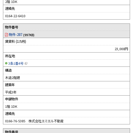
す
2階 1DK
）
連絡先
0164-22-6410
物件番号
物件-287
(997KB)
賃貸料 (1カ月)
23,000円
所在地
3条1番4号
（
新
構造
規
ウ
木造2階建
ィ
ン
建築年
ド
ウ
平成3年
で
開
申請物件
き
ま
す
1階 1DK
）
連絡先
0166-76-5385 株式会社エミエル不動産
物件番号