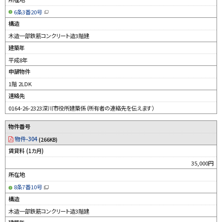
6条3番20号
（
新
構造
規
ウ
木造一部鉄筋コンクリート造3階建
ィ
ン
建築年
ド
ウ
平成8年
で
開
申請物件
き
ま
す
1階 2LDK
）
連絡先
0164-26-2323深川市役所建築係（所有者の連絡先を伝えます）
物件番号
物件-304
(266KB)
賃貸料 (1カ月)
35,000円
所在地
8条7番10号
（
新
構造
規
ウ
木造一部鉄筋コンクリート造3階建
ィ
ン