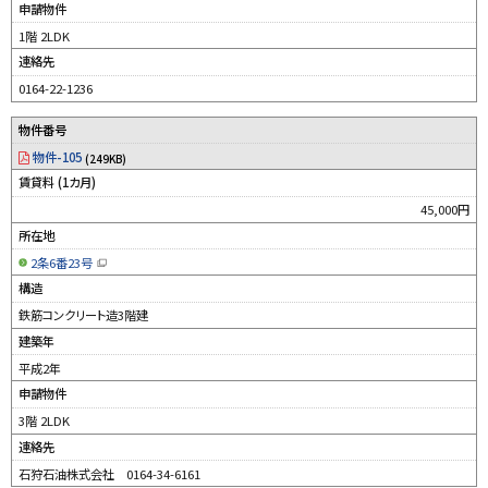
申請物件
き
ま
す
1階 2LDK
）
連絡先
0164-22-1236
物件番号
物件-105
(249KB)
賃貸料 (1カ月)
45,000円
所在地
2条6番23号
（
新
構造
規
ウ
鉄筋コンクリート造3階建
ィ
ン
建築年
ド
ウ
平成2年
で
開
申請物件
き
ま
す
3階 2LDK
）
連絡先
石狩石油株式会社 0164-34-6161