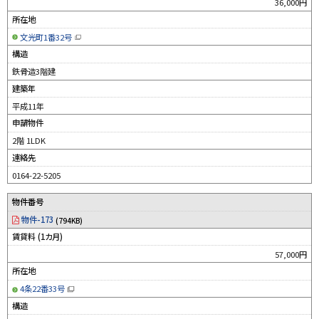
36,000円
所在地
文光町1番32号
（
新
構造
規
ウ
鉄骨造3階建
ィ
ン
建築年
ド
ウ
平成11年
で
開
申請物件
き
ま
す
2階 1LDK
）
連絡先
0164-22-5205
物件番号
物件-173
(794KB)
賃貸料 (1カ月)
57,000円
所在地
4条22番33号
（
新
構造
規