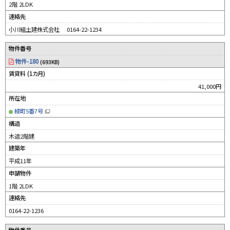
す
2階 2LDK
）
連絡先
小川組土建株式会社 0164-22-1234
物件番号
物件-180
(693KB)
賃貸料 (1カ月)
41,000円
所在地
緑町5番7号
（
新
構造
規
ウ
木造2階建
ィ
ン
建築年
ド
ウ
平成11年
で
開
申請物件
き
ま
す
1階 2LDK
）
連絡先
0164-22-1236
物件番号