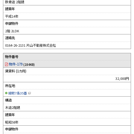
ウ
鉄骨造 2階建
ィ
ン
建築年
ド
ウ
平成14年
で
開
申請物件
き
ま
す
2階 2LDK
）
連絡先
0164-26-2131 片山不動産株式会社
物件番号
物件-179
(284KB)
賃貸料 (1カ月)
32,000円
所在地
緑町7条35番
（
新
構造
規
ウ
木造2階建
ィ
ン
建築年
ド
ウ
昭和58年
で
開
申請物件
き
ま