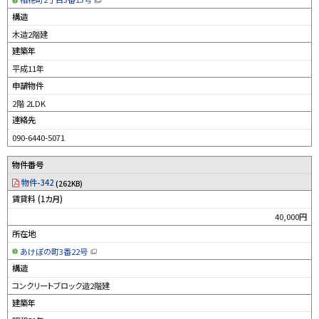
（
新
構造
規
ウ
木造2階建
ィ
ン
建築年
ド
ウ
平成11年
で
開
申請物件
き
ま
す
2階 2LDK
）
連絡先
090-6440-5071
物件番号
物件-342
(262KB)
賃貸料 (1カ月)
40,000円
所在地
あけぼの町3番22号
（
新
構造
規
ウ
コンクリートブロック造2階建
ィ
ン
建築年
ド
ウ