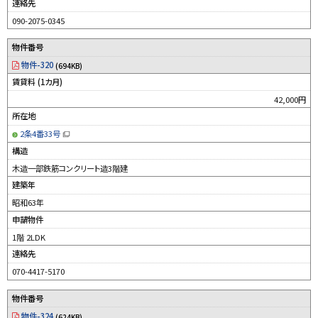
連絡先
090-2075-0345
物件番号
物件-320
(694KB)
賃貸料 (1カ月)
42,000円
所在地
2条4番33号
（
新
構造
規
ウ
木造一部鉄筋コンクリート造3階建
ィ
ン
建築年
ド
ウ
昭和63年
で
開
申請物件
き
ま
す
1階 2LDK
）
連絡先
070-4417-5170
物件番号
物件-324
(624KB)