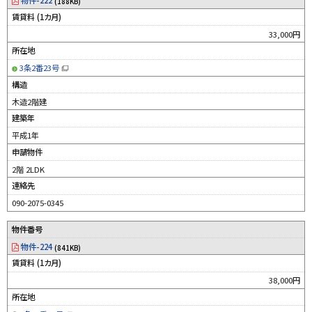
物件-222
(188KB)
賃貸料 (1カ月)
33,000円
所在地
3条2番23号
（
新
構造
規
ウ
木造2階建
ィ
ン
建築年
ド
ウ
平成1年
で
開
申請物件
き
ま
す
2階 2LDK
）
連絡先
090-2075-0345
物件番号
物件-224
(841KB)
賃貸料 (1カ月)
38,000円
所在地