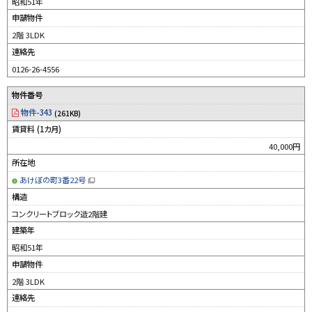
昭和51年
で
開
申請物件
き
ま
す
2階 3LDK
）
連絡先
0126-26-4556
物件番号
物件-343
(261KB)
賃貸料 (1カ月)
40,000円
所在地
あけぼの町3番22号
（
新
構造
規
ウ
コンクリートブロック造2階建
ィ
ン
建築年
ド
ウ
昭和51年
で
開
申請物件
き
ま
す
2階 3LDK
）
連絡先