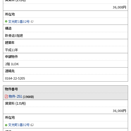
36,000円
所在地
文光町1番32号
（
新
構造
規
ウ
鉄骨造3階建
ィ
ン
建築年
ド
ウ
平成11年
で
開
申請物件
き
ま
す
2階 1LDK
）
連絡先
0164-22-5205
物件番号
物件-251
(196KB)
賃貸料 (1カ月)
36,000円
所在地
文光町1番32号
（