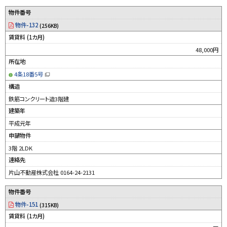
物件番号
物件-132
(256KB)
賃貸料 (1カ月)
48,000円
所在地
4条18番5号
（
新
構造
規
ウ
鉄筋コンクリート造3階建
ィ
ン
建築年
ド
ウ
平成元年
で
開
申請物件
き
ま
す
3階 2LDK
）
連絡先
片山不動産株式会社 0164-24-2131
物件番号
物件-151
(315KB)
賃貸料 (1カ月)