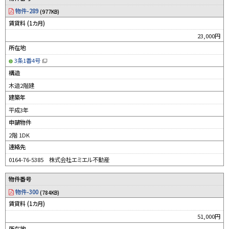
物件-289
(977KB)
賃貸料 (1カ月)
23,000円
所在地
3条1番4号
（
新
構造
規
ウ
木造2階建
ィ
ン
建築年
ド
ウ
平成3年
で
開
申請物件
き
ま
す
2階 1DK
）
連絡先
0164-76-5385 株式会社エミエル不動産
物件番号
物件-300
(784KB)
賃貸料 (1カ月)
51,000円
所在地