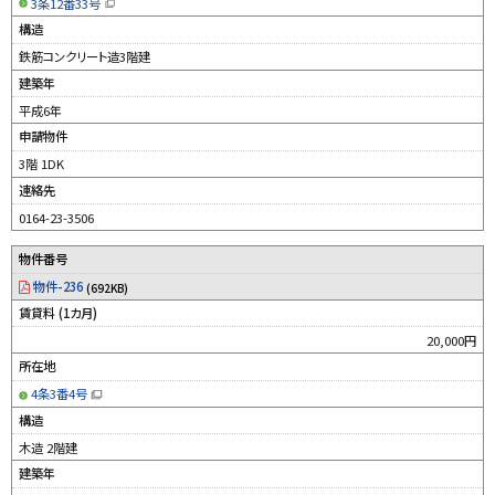
3条12番33号
（
新
構造
規
ウ
鉄筋コンクリート造3階建
ィ
ン
建築年
ド
ウ
平成6年
で
開
申請物件
き
ま
す
3階 1DK
）
連絡先
0164-23-3506
物件番号
物件-236
(692KB)
賃貸料 (1カ月)
20,000円
所在地
4条3番4号
（
新
構造
規
ウ
木造 2階建
ィ
ン
建築年
ド
ウ