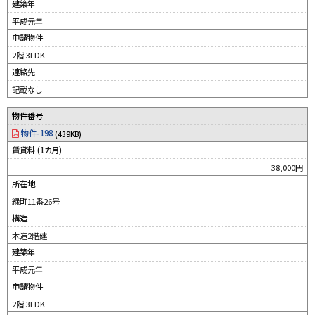
建築年
平成元年
申請物件
2階 3LDK
連絡先
記載なし
物件番号
物件-198
(439KB)
賃貸料 (1カ月)
38,000円
所在地
緑町11番26号
構造
木造2階建
建築年
平成元年
申請物件
2階 3LDK