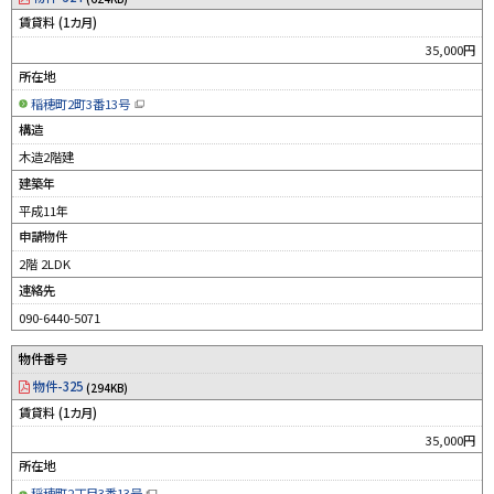
賃貸料 (1カ月)
35,000円
所在地
稲穂町2町3番13号
（
新
構造
規
ウ
木造2階建
ィ
ン
建築年
ド
ウ
平成11年
で
開
申請物件
き
ま
す
2階 2LDK
）
連絡先
090-6440-5071
物件番号
物件-325
(294KB)
賃貸料 (1カ月)
35,000円
所在地
稲穂町2丁目3番13号