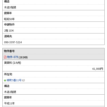
新
構造
規
ウ
木造3階建
ィ
ン
建築年
ド
ウ
昭和50年
で
開
申請物件
き
ま
す
2階 1DK
）
連絡先
090-3397-5214
物件番号
物件-079
(282KB)
賃貸料 (1カ月)
41,000円
所在地
緑町5番11号
（
新
構造
規
ウ
木造2階建
ィ
ン
建築年
ド
ウ
平成11年
で
開