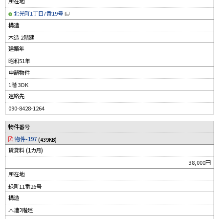
所在地
北光町1丁目7番19号
（
新
構造
規
ウ
木造 2階建
ィ
ン
建築年
ド
ウ
昭和51年
で
開
申請物件
き
ま
す
1階 3DK
）
連絡先
090-8428-1264
物件番号
物件-197
(439KB)
賃貸料 (1カ月)
38,000円
所在地
緑町11番26号
構造
木造2階建