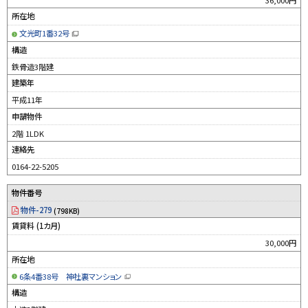
所在地
文光町1番32号
（
新
構造
規
ウ
鉄骨造3階建
ィ
ン
建築年
ド
ウ
平成11年
で
開
申請物件
き
ま
す
2階 1LDK
）
連絡先
0164-22-5205
物件番号
物件-279
(798KB)
賃貸料 (1カ月)
30,000円
所在地
6条4番38号 神社裏マンション
（
新
構造
規
ウ