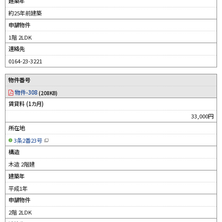
建築年
ド
ウ
約25年前建築
で
開
申請物件
き
ま
す
1階 2LDK
）
連絡先
0164-23-3221
物件番号
物件-308
(208KB)
賃貸料 (1カ月)
33,000円
所在地
3条2番23号
（
新
構造
規
ウ
木造 2階建
ィ
ン
建築年
ド
ウ
平成1年
で
開
申請物件
き
ま
す
2階 2LDK
）