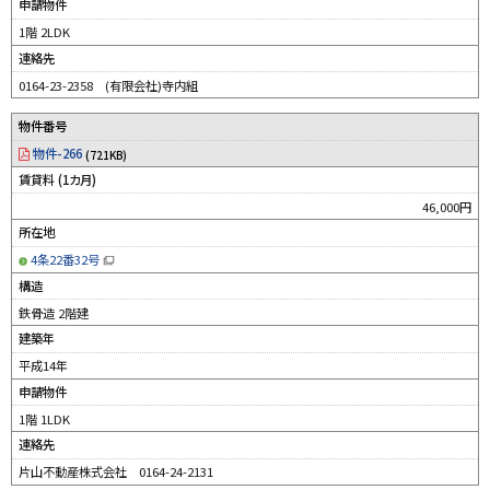
申請物件
き
ま
す
1階 2LDK
）
連絡先
0164-23-2358 (有限会社)寺内組
物件番号
物件-266
(721KB)
賃貸料 (1カ月)
46,000円
所在地
4条22番32号
（
新
構造
規
ウ
鉄骨造 2階建
ィ
ン
建築年
ド
ウ
平成14年
で
開
申請物件
き
ま
す
1階 1LDK
）
連絡先
片山不動産株式会社 0164-24-2131