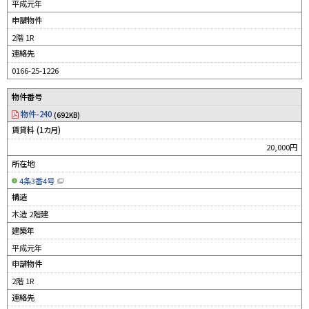
平成元年
で
開
申請物件
き
ま
す
2階 1R
）
連絡先
0166-25-1226
物件番号
物件-240
(692KB)
賃貸料 (1カ月)
20,000円
所在地
4条3番4号
（
新
構造
規
ウ
木造 2階建
ィ
ン
建築年
ド
ウ
平成元年
で
開
申請物件
き
ま
す
2階 1R
）
連絡先