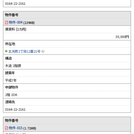
0164-22-2161
物件番号
物件-004
(239KB)
賃貸料 (1カ月)
30,000円
所在地
北光町2丁目12番21号
（
新
構造
規
ウ
木造 2階建
ィ
ン
建築年
ド
ウ
平成7年
で
開
申請物件
き
ま
す
2階 1DK
）
連絡先
0164-22-2161
物件番号
物件-015
(1.72MB)