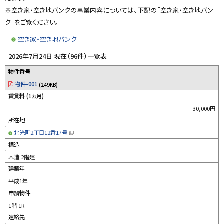
y
※空き家・空き地バンクの事業内容については、下記の「空き家・空き地バン
ク」をご覧ください。
空き家・空き地バンク
2026年7月24日 現在（96件）一覧表
物件番号
物件-001
(249KB)
賃貸料 (1カ月)
30,000円
所在地
北光町2丁目12番17号
（
新
構造
規
ウ
木造 2階建
ィ
ン
建築年
ド
ウ
平成1年
で
開
申請物件
き
ま
す
1階 1R
）
連絡先