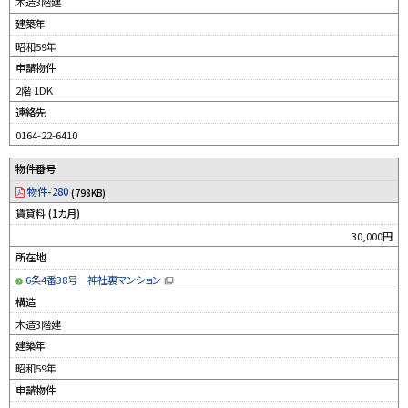
木造3階建
ィ
ン
建築年
ド
ウ
昭和59年
で
開
申請物件
き
ま
す
2階 1DK
）
連絡先
0164-22-6410
物件番号
物件-280
(798KB)
賃貸料 (1カ月)
30,000円
所在地
6条4番38号 神社裏マンション
（
新
構造
規
ウ
木造3階建
ィ
ン
建築年
ド
ウ
昭和59年
で
開
申請物件
き
ま