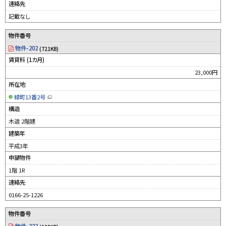
連絡先
記載なし
物件番号
物件-202
(721KB)
賃貸料 (1カ月)
23,000円
所在地
緑町13番2号
（
新
構造
規
ウ
木造 2階建
ィ
ン
建築年
ド
ウ
平成3年
で
開
申請物件
き
ま
す
1階 1R
）
連絡先
0166-25-1226
物件番号