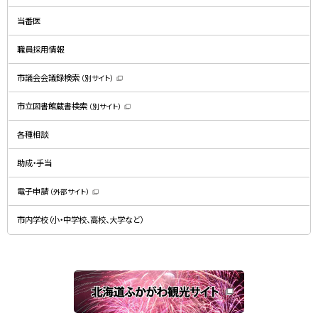
ィ
ン
ド
当番医
ウ
で
開
職員採用情報
き
ま
す
）
市議会会議録検索
（別サイト）
（
新
規
市立図書館蔵書検索
（別サイト）
ウ
（
ィ
新
ン
規
ド
各種相談
ウ
ウ
ィ
で
ン
開
ド
助成・手当
き
ウ
ま
で
す
開
）
電子申請
（外部サイト）
き
（
ま
新
す
規
）
市内学校（小・中学校、高校、大学など）
ウ
ィ
ン
ド
ウ
で
関
開
き
連
ま
す
サ
）
イ