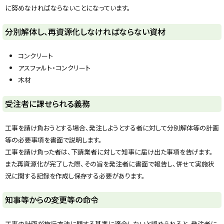
y
に努めなければならないことになっています。
分別解体し、再資源化しなければならない資材
コンクリート
アスファルト・コンクリート
木材
ト
受注者に課せられる義務
ッ
プ
工事を請け負おうとする場合、発注しようとする者に対して分別解体等の計画
に
等の必要事項を書面で説明します。
戻
工事を請け負った者は、下請業者に対して知事に届け出た事項を告げます。
る
また再資源化が完了した際、その旨を発注者に書面で報告し、併せて実施状
況に関する記録を作成し保存する必要があります。
ト
知事等からの変更等の命令
ッ
プ
工事の計画が施行方法に関する基準に適合しないと認められると、発注者に