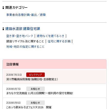
ッ
プ
関連カテゴリー
に
事業者向各種計画・届出／建築
戻
る
建設水道部 建築住宅課
空き家・空き地バンク
建物などを建てるとき
建設リサイクル法に関すること
住宅に関する計画
地域・地区の指定に関すること
サ
注目情報
イ
2026年7月31日
ピックアップ
ド
深川市職員採用情報（後期日程・言語聴覚士）
・
2026年8月7日
お知らせ
メ
まちなか交流施設 11月22日開館！一般利用の受付を開始！
ニ
2026年8月6日
お知らせ
ュ
こめッち新米＆そばフェスタ2026 開催