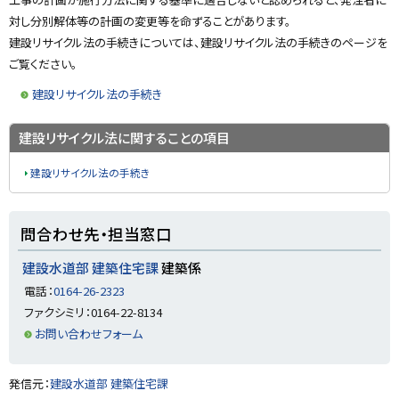
に
対し分別解体等の計画の変更等を命ずることがあります。
戻
建設リサイクル法の手続きについては、建設リサイクル法の手続きのページを
る
ご覧ください。
建設リサイクル法の手続き
ト
建設リサイクル法に関することの項目
ッ
建設リサイクル法の手続き
プ
に
戻
ト
問合わせ先・担当窓口
る
ッ
プ
建設水道部 建築住宅課
建築係
に
電話：
0164-26-2323
戻
ファクシミリ：0164-22-8134
る
お問い合わせフォーム
ト
発信元：
建設水道部 建築住宅課