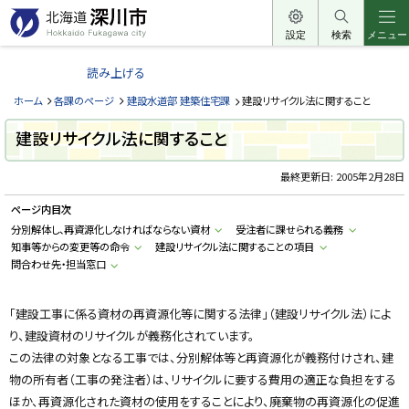
本
文
設定
検索
メニュー
北
へ
海
読み上げる
メ
道
ニ
ホーム
各課のページ
建設水道部 建築住宅課
建設リサイクル法に関すること
深
ュ
川
建設リサイクル法に関すること
ー
市
へ
最終更新日:
2005年2月28日
H
o
k
ページ内目次
k
a
分別解体し、再資源化しなければならない資材
受注者に課せられる義務
i
知事等からの変更等の命令
建設リサイクル法に関することの項目
d
問合わせ先・担当窓口
o
F
u
k
「建設工事に係る資材の再資源化等に関する法律」（建設リサイクル法）によ
a
g
り、建設資材のリサイクルが義務化されています。
a
w
この法律の対象となる工事では、分別解体等と再資源化が義務付けされ、建
a
物の所有者（工事の発注者）は、リサイクルに要する費用の適正な負担をする
c
i
ほか、再資源化された資材の使用をすることにより、廃棄物の再資源化の促進
t