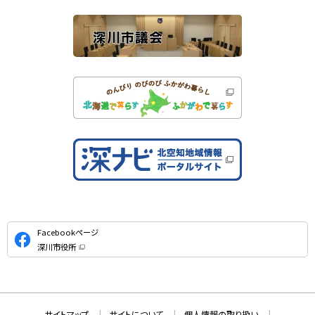
ト
公
Facebookページ
式
深川市役所
S
（
新
N
規
ウ
S
ィ
ン
ド
本
ウ
サ
サイトマップ
サイトについて
個人情報の取り扱い