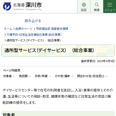
本
文
設定
検索
メニュー
北
へ
海
読み上げる
メ
道
ニ
ホーム
各課のページ
市民福祉部 高齢者支援課
深
ュ
介護予防・日常生活支援総合事業（総合事業）
川
ー
通所型サービス（デイサービス） （総合事業）
市
へ
通所型サービス（デイサービス） （総合事業）
H
o
k
最終更新日:
2019年4月9日
k
a
i
ページ内目次
d
o
対象者
負担額
手続・申請
その他・備考
問合わせ先・担当窓口
F
u
k
デイサービスセンター等で在宅の利用者を送迎し、入浴・食事の提供とその介
a
g
護、生活等についての相談・助言、健康状態の確認など日常生活の世話と機
a
w
能訓練の提供をします。
a
c
i
対象者
t