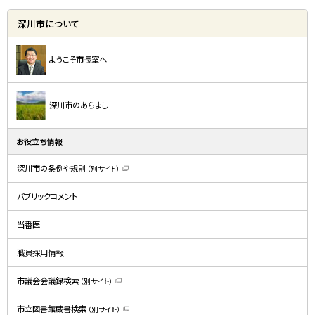
深川市について
ようこそ市長室へ
深川市のあらまし
お役立ち情報
深川市の条例や規則
（別サイト）
（
新
規
パブリックコメント
ウ
ィ
ン
ド
当番医
ウ
で
開
職員採用情報
き
ま
す
）
市議会会議録検索
（別サイト）
（
新
規
市立図書館蔵書検索
（別サイト）
ウ