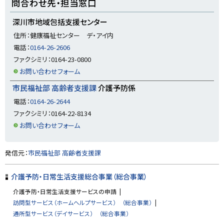
問合わせ先・担当窓口
ッ
プ
深川市地域包括支援センター
に
住所：健康福祉センター デ・アイ内
戻
電話：
0164-26-2606
る
ファクシミリ：0164-23-0800
お問い合わせフォーム
市民福祉部 高齢者支援課
介護予防係
電話：
0164-26-2644
ファクシミリ：0164-22-8134
お問い合わせフォーム
ト
発信元：
市民福祉部 高齢者支援課
ッ
プ
介護予防・日常生活支援総合事業（総合事業）
に
介護予防・日常生活支援サービスの申請
戻
訪問型サービス（ホームヘルプサービス） （総合事業）
る
通所型サービス（デイサービス） （総合事業）