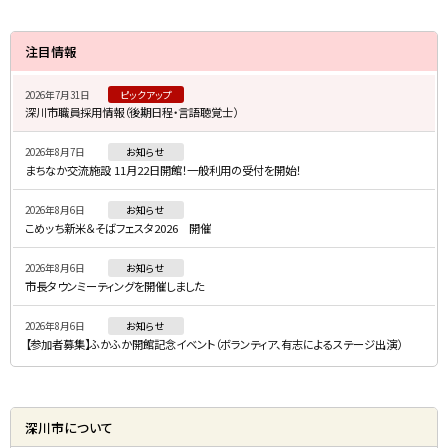
サ
注目情報
イ
2026年7月31日
ピックアップ
ド
深川市職員採用情報（後期日程・言語聴覚士）
・
2026年8月7日
お知らせ
メ
まちなか交流施設 11月22日開館！一般利用の受付を開始！
ニ
2026年8月6日
お知らせ
ュ
こめッち新米＆そばフェスタ2026 開催
ー
2026年8月6日
お知らせ
市長タウンミーティングを開催しました
2026年8月6日
お知らせ
【参加者募集】ふかふか開館記念イベント（ボランティア、有志によるステージ出演）
深川市について