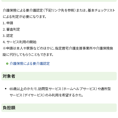
y
介護保険による要介護認定（下記リンク先を参照）または、基本チェックリスト
による判定が必要になります。
1．申請
2．審査判定
3．認定
4．サービス利用の開始
※申請は本人や家族などのほかに、指定居宅介護支援事業所や介護保険施
設に代行してもらうこともできます。
介護保険による要介護認定
ト
対象者
ッ
プ
65歳以上のかたで、訪問型サービス（ホームヘルプサービス）や通所型
に
サービス（デイサービス）のみ利用を希望するかた。
戻
る
ト
負担額
ッ