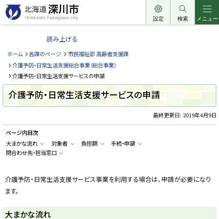
本
文
設定
検索
メニュー
北
へ
海
読み上げる
メ
道
ニ
ホーム
各課のページ
市民福祉部 高齢者支援課
深
ュ
介護予防・日常生活支援総合事業（総合事業）
川
ー
介護予防・日常生活支援サービスの申請
市
へ
介護予防・日常生活支援サービスの申請
H
o
k
最終更新日:
2019年4月9日
k
a
i
ページ内目次
d
o
大まかな流れ
対象者
負担額
手続・申請
F
問合わせ先・担当窓口
u
k
a
g
介護予防・日常生活支援サービス事業を利用する場合は、申請が必要になり
a
w
ます。
a
c
i
大まかな流れ
t