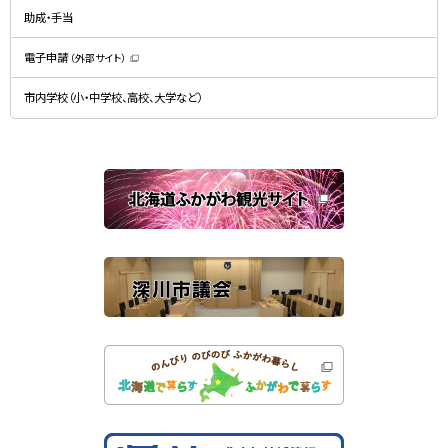
ン
開
ド
助成・手当
き
ウ
ま
で
す
開
）
電子申請
（外部サイト）
き
（
ま
新
す
規
）
市内学校（小・中学校、高校、大学など）
ウ
ィ
ン
ド
ウ
で
関
開
き
連
ま
す
サ
）
イ
ト