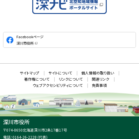
公
Facebookページ
式
深川市役所
S
（
新
N
規
ウ
S
ィ
ン
ド
本
ウ
サ
サイトマップ
サイトについて
個人情報の取り扱い
で
文
開
イ
著作権について
リンクについて
関連リンク
へ
き
ト
ま
ウェブアクセシビリティについて
免責事項
戻
す
情
）
る
メ
報
ニ
ュ
ー
へ
深川市役所
戻
住
〒074-8650
北海道深川市2条17番17号
る
所
電話：
0164-26-2228
(代表)