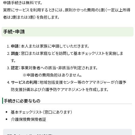
プ
申請手続きは無料です。
に
実際にサービスを利用するときには、原則かかった費用の1割（一定以上所得
戻
者は2割または3割）を負担します。
る
ト
手続・申請
ッ
プ
申請：
本人または家族に申請していただきます。
に
調査：
窓口または家庭などを訪問して基本チェックリストを実施しま
戻
す。
る
認定：
事業対象者への該当・非該当が判定されます。
※申請者の費用負担はありません。
サービスの利用：
地域包括支援センター等のケアマネジャーが介護予
防支援計画および介護予防ケアマネジメントを作成します。
手続きに必要なもの
基本チェックリスト（窓口にあります）
介護保険費保険者証
ト