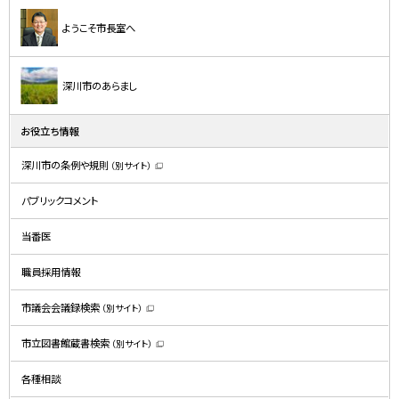
ようこそ市長室へ
深川市のあらまし
お役立ち情報
深川市の条例や規則
（別サイト）
（
新
規
パブリックコメント
ウ
ィ
ン
ド
当番医
ウ
で
開
職員採用情報
き
ま
す
）
市議会会議録検索
（別サイト）
（
新
規
市立図書館蔵書検索
（別サイト）
ウ
（
ィ
新
ン
規
ド
各種相談
ウ
ウ
ィ
で