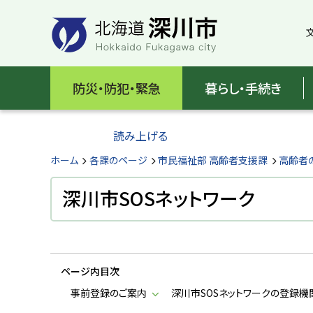
本
本
文
文
へ
へ
メ
戻
北
ニ
る
海
防災・防犯・緊急
暮らし・手続き
ュ
メ
ー
ニ
道
へ
ュ
読み上げる
深
ー
へ
ホーム
各課のページ
市民福祉部 高齢者支援課
高齢者
川
戻
る
深川市SOSネットワーク
市
ペ
H
ー
o
ジ
k
k
の
a
ページ内目次
ト
i
d
ッ
事前登録のご案内
深川市SOSネットワークの登録機
o
プ
F