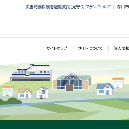
災害時要援護者避難支援（見守り）プランについて
深川市
本
サ
サイトマップ
サイトについて
個人情報
文
イ
へ
ト
戻
情
る
メ
報
ニ
ュ
ー
へ
戻
る