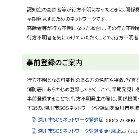
u
へ
k
認知症の高齢者等が行方不明になったときに、関係機
戻
a
早期発見するためのネットワークです。
g
る
a
高齢者等が行方不明になった場合に、その行方不明者
w
a
行方不明者を気にかけていただくことで、行方不明者
c
i
t
y
事前登録のご案内
行方不明となる可能性のある方の名前や特徴、写真
消防署にあらかじめ登録しておくことで、早期発見に
事前登録することで、行方不明発生の際に、関係機関
下記の、深川市SOSネットワーク登録届を深川市地
深川市SOSネットワーク登録届
（DOCX:23.3KB）
深川市SOSネットワーク登録変更・廃止届
（DOC