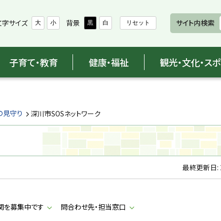
文字サイズ
背景
サイト内検索
大
小
黒
白
リセット
子育て・教育
健康・福祉
観光・文化・ス
の見守り
深川市SOSネットワーク
最終更新日:
関を募集中です
問合わせ先・担当窓口