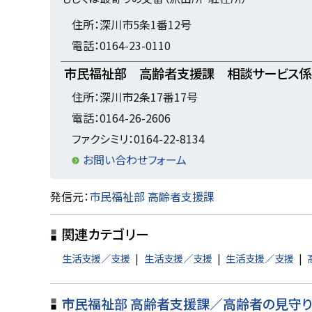
に
戻
住所：深川市5条1番12号
る
電話：0164-23-0110
市民福祉部 高齢者支援課 相談サービス係
住所：深川市2条17番17号
電話：0164-26-2606
ファクシミリ：0164-22-8134
お問い合わせフォーム
ト
発信元：
市民福祉部 高齢者支援課
ッ
関連カテゴリー
プ
に
生活支援／支援
生活支援／支援
生活支援／支援
戻
る
市民福祉部 高齢者支援課／高齢者の見守