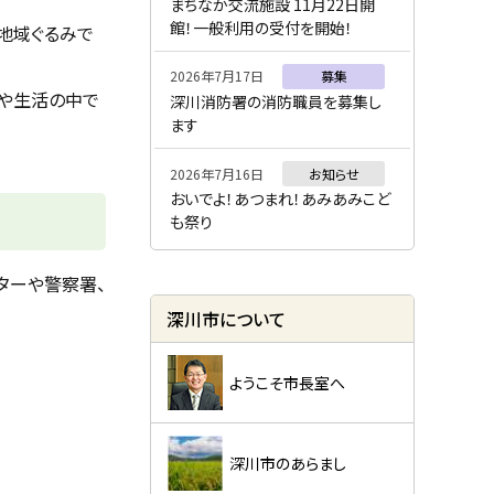
ー
まちなか交流施設 11月22日開
館！一般利用の受付を開始！
地域ぐるみで
2026年7月17日
募集
務や生活の中で
深川消防署の消防職員を募集し
ます
2026年7月16日
お知らせ
おいでよ！あつまれ！あみあみこど
も祭り
ターや警察署、
深川市について
ようこそ市長室へ
深川市のあらまし