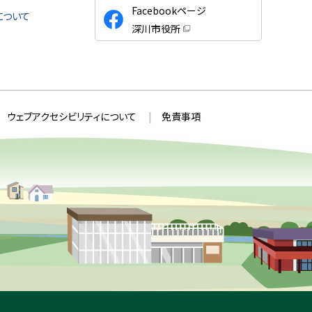
公
Facebookページ
について
式
深川市役所
S
（
新
N
規
ウ
S
ィ
ン
ド
ウ
ウェブアクセシビリティについて
免責事項
で
開
き
ま
す
）