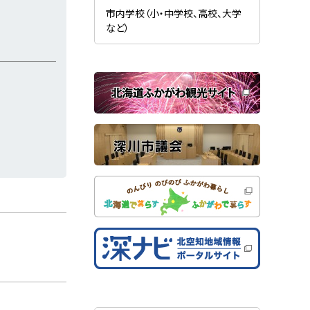
新
ま
規
市内学校（小・中学校、高校、大学
す
ウ
）
など）
ィ
ン
ド
ウ
で
関
開
き
連
ま
す
サ
）
イ
ト