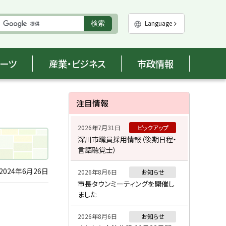
実
Language
検索
行
ポーツ
産業・ビジネス
市政情報
サ
注目情報
イ
2026年7月31日
ピックアップ
ド
深川市職員採用情報（後期日程・
言語聴覚士）
・
メ
2024年6月26日
2026年8月6日
お知らせ
市長タウンミーティングを開催し
ニ
ました
ュ
2026年8月6日
お知らせ