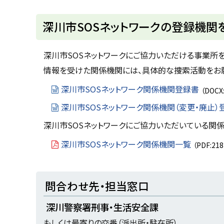
ト
深川市SOSネットワークの登録機関
ッ
プ
深川市SOSネットワークにご協力いただける事業所を
に
情報を受けた関係機関には、具体的な捜索活動をお願
戻
深川市SOSネットワーク関係機関登録書
（DOCX
る
深川市SOSネットワーク関係機関（変更・廃止）
深川市SOSネットワークにご協力いただいている関
深川市SOSネットワーク関係機関一覧
（PDF:21
ト
問合わせ先・担当窓口
ッ
深川警察署刑事・生活安全課
プ
もしくは最寄りの交番（派出所・駐在所）