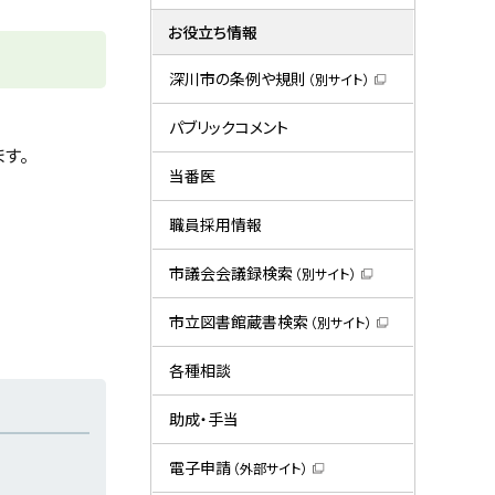
お役立ち情報
深川市の条例や規則
（別サイト）
（
新
規
パブリックコメント
ウ
す。
ィ
ン
当番医
ド
ウ
で
職員採用情報
開
き
ま
市議会会議録検索
（別サイト）
す
（
）
新
規
市立図書館蔵書検索
（別サイト）
ウ
（
ィ
新
ン
規
各種相談
ド
ウ
ウ
ィ
で
ン
助成・手当
開
ド
き
ウ
ま
で
電子申請
（外部サイト）
す
開
（
）
き