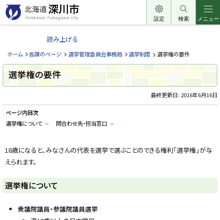
本
文
設定
検索
メニュー
北
へ
海
読み上げる
メ
道
ニ
ホーム
各課のページ
選挙管理委員会事務局
選挙制度
選挙権の要件
深
ュ
川
選挙権の要件
ー
市
へ
最終更新日:
2016年6月16日
H
o
k
ページ内目次
k
a
選挙権について
問合わせ先・担当窓口
i
d
o
18歳になると、みなさんの代表を選挙で選ぶことのできる権利「選挙権」が与
F
u
えられます。
k
a
g
選挙権について
a
w
a
c
衆議院議員・参議院議員選挙
i
t