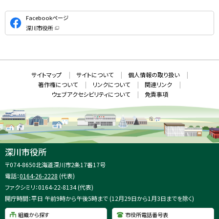
公
Facebookページ
式
深川市役所
S
（
新
N
規
ウ
S
ィ
ン
ド
本
ウ
サ
サイトマップ
サイトについて
個人情報の取り扱い
で
文
開
イ
著作権について
リンクについて
関連リンク
へ
き
ト
ま
ウェブアクセシビリティについて
免責事項
戻
す
情
）
る
メ
報
ニ
ュ
ー
へ
深川市役所
戻
住
〒074-8650
北海道深川市2条17番17号
る
所
電話：
0164-26-2228
(代表)
：
ファクシミリ：0164-22-8134 (代表)
開庁時間：平日 午前9時から午後5時まで (12月29日から1月3日までを除く)
組織から探す
市役所電話番号表