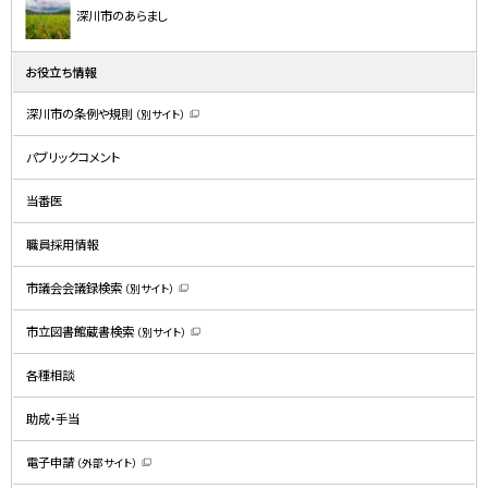
深川市のあらまし
お役立ち情報
深川市の条例や規則
（別サイト）
（
新
規
パブリックコメント
ウ
ィ
ン
ド
当番医
ウ
で
開
職員採用情報
き
ま
す
）
市議会会議録検索
（別サイト）
（
新
規
市立図書館蔵書検索
（別サイト）
ウ
（
ィ
新
ン
規
ド
各種相談
ウ
ウ
ィ
で
ン
開
ド
助成・手当
き
ウ
ま
で
す
開
）
電子申請
（外部サイト）
き
（
ま
新
す