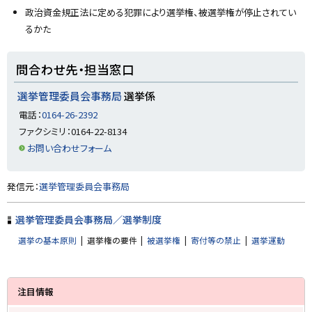
政治資金規正法に定める犯罪により選挙権、被選挙権が停止されてい
るかた
ト
問合わせ先・担当窓口
ッ
プ
選挙管理委員会事務局
選挙係
に
電話：
0164-26-2392
戻
ファクシミリ：0164-22-8134
る
お問い合わせフォーム
ト
発信元：
選挙管理委員会事務局
ッ
プ
選挙管理委員会事務局／選挙制度
に
選挙の基本原則
選挙権の要件
被選挙権
寄付等の禁止
選挙運動
戻
る
サ
注目情報
イ