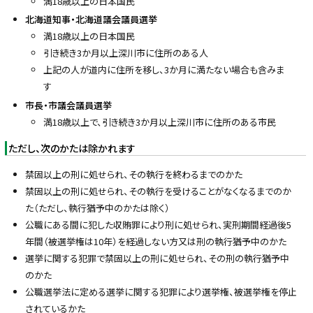
満18歳以上の日本国民
y
北海道知事・北海道議会議員選挙
満18歳以上の日本国民
引き続き3か月以上深川市に住所のある人
上記の人が道内に住所を移し、3か月に満たない場合も含みま
す
市長・市議会議員選挙
満18歳以上で、引き続き3か月以上深川市に住所のある市民
ただし、次のかたは除かれます
禁固以上の刑に処せられ、その執行を終わるまでのかた
禁固以上の刑に処せられ、その執行を受けることがなくなるまでのか
た（ただし、執行猶予中のかたは除く）
公職にある間に犯した収賄罪により刑に処せられ、実刑期間経過後5
年間（被選挙権は10年）を経過しない方又は刑の執行猶予中のかた
選挙に関する犯罪で禁固以上の刑に処せられ、その刑の執行猶予中
のかた
公職選挙法に定める選挙に関する犯罪により選挙権、被選挙権を停止
されているかた