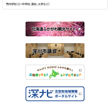
規
）
市内学校（小・中学校、高校、大学など）
ウ
ィ
ン
ド
ウ
で
関
開
き
連
ま
す
サ
）
イ
ト