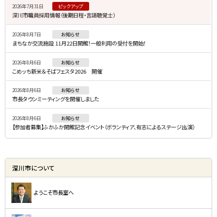
2026年7月31日
ピックアップ
ド
深川市職員採用情報（後期日程・言語聴覚士）
・
2026年8月7日
お知らせ
メ
まちなか交流施設 11月22日開館！一般利用の受付を開始！
ニ
2026年8月6日
お知らせ
ュ
こめッち新米＆そばフェスタ2026 開催
ー
2026年8月6日
お知らせ
市長タウンミーティングを開催しました
2026年8月6日
お知らせ
【参加者募集】ふかふか開館記念イベント（ボランティア、有志によるステージ出演）
深川市について
ようこそ市長室へ