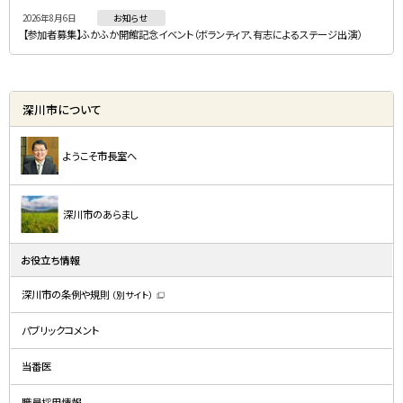
2026年8月6日
お知らせ
【参加者募集】ふかふか開館記念イベント（ボランティア、有志によるステージ出演）
深川市について
ようこそ市長室へ
深川市のあらまし
お役立ち情報
深川市の条例や規則
（別サイト）
（
新
規
パブリックコメント
ウ
ィ
ン
ド
当番医
ウ
で
開
職員採用情報