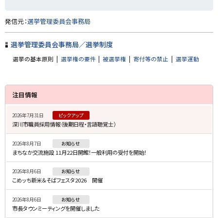
ト
発信元：
選挙管理委員会事務局
ッ
プ
選挙管理委員会事務局／選挙制度
に
選挙の基本原則
選挙権の要件
被選挙権
寄付等の禁止
選挙運動
戻
る
サ
注目情報
イ
2026年7月31日
ピックアップ
ド
深川市職員採用情報（後期日程・言語聴覚士）
・
2026年8月7日
お知らせ
メ
まちなか交流施設 11月22日開館！一般利用の受付を開始！
ニ
2026年8月6日
お知らせ
ュ
こめッち新米＆そばフェスタ2026 開催
ー
2026年8月6日
お知らせ
市長タウンミーティングを開催しました