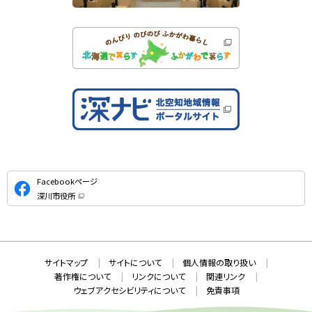
公
Facebookページ
式
深川市役所
S
（
新
N
規
ウ
S
ィ
ン
ド
本
ウ
サ
サイトマップ
サイトについて
個人情報の取り扱い
で
文
開
イ
著作権について
リンクについて
関連リンク
へ
き
ト
ま
ウェブアクセシビリティについて
免責事項
戻
す
情
）
る