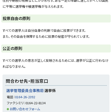
性別や納税の有無などにかかわらず、ある一定の年齢に達したすべての国民
y
に平等に選挙権や被選挙権が与えられます。
ト
投票自由の原則
ッ
プ
すべての選挙人は自分自身の判断で自由に投票ができます。
に
また、その自由を保障するために投票の秘密が守られています。
戻
る
ト
公正の原則
ッ
プ
すべての選挙人の意志が正しく反映されるためには、選挙が公正に行わなけ
に
ればなりません。
戻
る
ト
問合わせ先・担当窓口
ッ
プ
選挙管理委員会事務局
選挙係
に
電話：
0164-26-2392
戻
ファクシミリ：0164-22-8134
る
お問い合わせフォーム