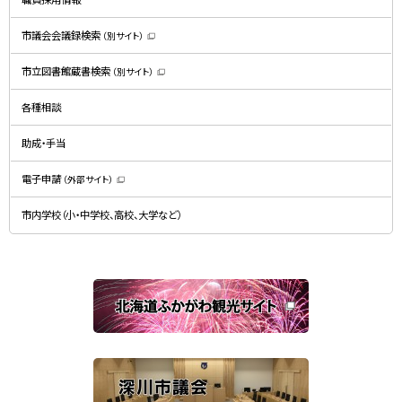
き
ま
す
）
市議会会議録検索
（別サイト）
（
新
規
市立図書館蔵書検索
（別サイト）
ウ
（
ィ
新
ン
規
ド
各種相談
ウ
ウ
ィ
で
ン
開
ド
助成・手当
き
ウ
ま
で
す
開
）
電子申請
（外部サイト）
き
（
ま
新
す
規
）
市内学校（小・中学校、高校、大学など）
ウ
ィ
ン
ド
ウ
で
関
開
き
連
ま
す
サ
）
イ
ト