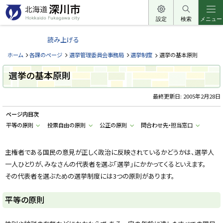
本
文
設定
検索
メニュー
北
へ
海
読み上げる
メ
道
ニ
ホーム
各課のページ
選挙管理委員会事務局
選挙制度
選挙の基本原則
深
ュ
川
選挙の基本原則
ー
市
へ
最終更新日:
2005年2月28日
H
o
k
ページ内目次
k
a
平等の原則
投票自由の原則
公正の原則
問合わせ先・担当窓口
i
d
o
主権者である国民の意見が正しく政治に反映されているかどうかは、選挙人
F
u
一人ひとりが、みなさんの代表者を選ぶ「選挙」にかかってくるといえます。
k
a
その代表者を選ぶための選挙制度には3つの原則があります。
g
a
w
平等の原則
a
c
i
t