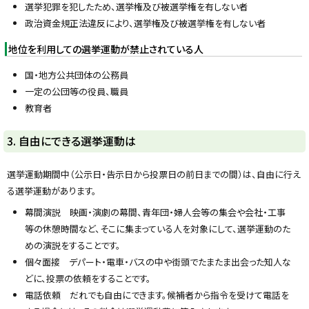
選挙犯罪を犯したため、選挙権及び被選挙権を有しない者
政治資金規正法違反により、選挙権及び被選挙権を有しない者
地位を利用しての選挙運動が禁止されている人
国・地方公共団体の公務員
一定の公団等の役員、職員
教育者
ト
3. 自由にできる選挙運動は
ッ
プ
選挙運動期間中（公示日・告示日から投票日の前日までの間）は、自由に行え
に
る選挙運動があります。
戻
幕間演説 映画・演劇の幕間、青年団・婦人会等の集会や会社・工事
る
等の休憩時間など、そこに集まっている人を対象にして、選挙運動のた
めの演説をすることです。
個々面接 デパート・電車・バスの中や街頭でたまたま出会った知人な
どに、投票の依頼をすることです。
電話依頼 だれでも自由にできます。候補者から指令を受けて電話を