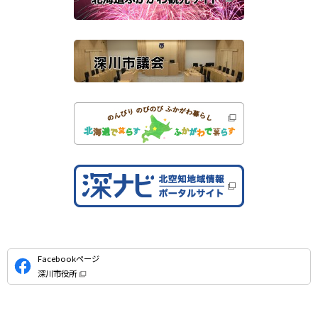
サ
）
イ
ト
公
Facebookページ
式
深川市役所
S
（
新
N
規
ウ
S
ィ