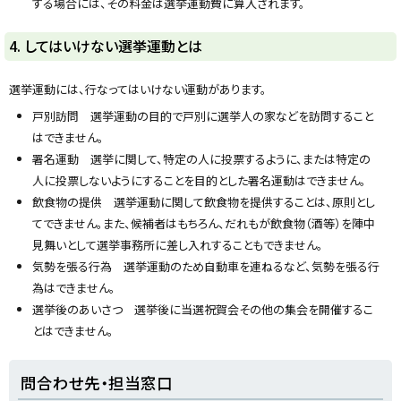
する場合には、その料金は選挙運動費に算入されます。
ト
4. してはいけない選挙運動とは
ッ
プ
選挙運動には、行なってはいけない運動があります。
に
戸別訪問 選挙運動の目的で戸別に選挙人の家などを訪問すること
戻
はできません。
る
署名運動 選挙に関して、特定の人に投票するように、または特定の
人に投票しないようにすることを目的とした署名運動はできません。
飲食物の提供 選挙運動に関して飲食物を提供することは、原則とし
てできません。また、候補者はもちろん、だれもが飲食物（酒等）を陣中
見舞いとして選挙事務所に差し入れすることもできません。
気勢を張る行為 選挙運動のため自動車を連ねるなど、気勢を張る行
為はできません。
選挙後のあいさつ 選挙後に当選祝賀会その他の集会を開催するこ
とはできません。
ト
問合わせ先・担当窓口
ッ