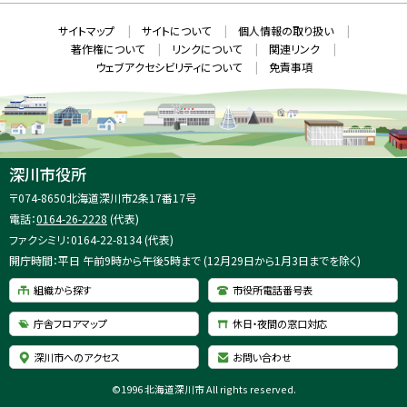
ン
ド
本
ウ
サ
サイトマップ
サイトについて
個人情報の取り扱い
で
文
開
イ
著作権について
リンクについて
関連リンク
へ
き
ト
ま
ウェブアクセシビリティについて
免責事項
戻
す
情
）
る
メ
報
ニ
ュ
ー
へ
深川市役所
戻
住
〒074-8650
北海道深川市2条17番17号
る
所
電話：
0164-26-2228
(代表)
：
ファクシミリ：0164-22-8134 (代表)
開庁時間：平日 午前9時から午後5時まで (12月29日から1月3日までを除く)
組織から探す
市役所電話番号表
庁舎フロアマップ
休日・夜間の窓口対応
深川市へのアクセス
お問い合わせ
©
1996 北海道深川市 All rights reserved.