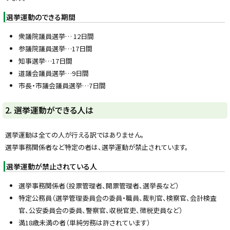
y
選挙運動のできる期間
衆議院議員選挙… 12日間
参議院議員選挙…17日間
知事選挙…17日間
道議会議員選挙…9日間
市長・市議会議員選挙…7日間
ト
2. 選挙運動ができる人は
ッ
プ
選挙運動は全ての人が行える訳ではありません。
に
選挙事務関係者など特定の者は、選挙運動が禁止されています。
戻
選挙運動が禁止されている人
る
選挙事務関係者（投票管理者、開票管理者、選挙長など）
特定公務員（選挙管理委員会の委員・職員、裁判官、検察官、会計検査
官、公安委員会の委員、警察官、収税官吏、徴税吏員など）
満18歳未満の者（単純労務は許されています）