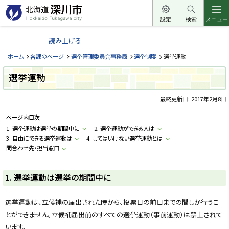
本
文
設定
検索
メニュー
北
へ
海
読み上げる
メ
道
ニ
ホーム
各課のページ
選挙管理委員会事務局
選挙制度
選挙運動
深
ュ
川
選挙運動
ー
市
へ
最終更新日:
2017年2月8日
H
o
k
ページ内目次
k
a
1. 選挙運動は選挙の期間中に
2. 選挙運動ができる人は
i
3. 自由にできる選挙運動は
4. してはいけない選挙運動とは
d
問合わせ先・担当窓口
o
F
u
k
1. 選挙運動は選挙の期間中に
a
g
a
w
選挙運動は、立候補の届出された時から、投票日の前日までの間しか行うこ
a
c
とができません。立候補届出前のすべての選挙運動（事前運動）は禁止されて
i
います。
t