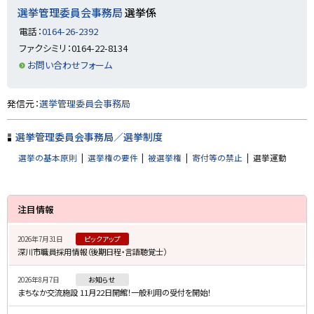
プ
選挙管理委員会事務局
選挙係
に
電話：
0164-26-2392
戻
ファクシミリ：0164-22-8134
る
お問い合わせフォーム
ト
発信元：
選挙管理委員会事務局
ッ
プ
選挙管理委員会事務局／選挙制度
に
選挙の基本原則
選挙権の要件
被選挙権
寄付等の禁止
選挙運動
戻
る
サ
注目情報
イ
2026年7月31日
ピックアップ
ド
深川市職員採用情報（後期日程・言語聴覚士）
・
2026年8月7日
お知らせ
メ
まちなか交流施設 11月22日開館！一般利用の受付を開始！
ニ