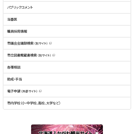
新
規
パブリックコメント
ウ
ィ
ン
ド
当番医
ウ
で
開
職員採用情報
き
ま
す
）
市議会会議録検索
（別サイト）
（
新
規
市立図書館蔵書検索
（別サイト）
ウ
（
ィ
新
ン
規
ド
各種相談
ウ
ウ
ィ
で
ン
開
ド
助成・手当
き
ウ
ま
で
す
開
）
電子申請
（外部サイト）
き
（
ま
新
す
規
）
市内学校（小・中学校、高校、大学など）
ウ
ィ
ン
ド
ウ
で
関
開
き
連
ま
す