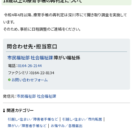
18歳以上の療育手帳の再判定について
ッ
プ
令和4年4月以降、療育手帳の再判定は深川市にて聞き取り調査を実施して
に
います。
戻
そのため、事前に日程調整のご連絡をください。
る
ト
問合わせ先・担当窓口
ッ
プ
市民福祉部 社会福祉課
障がい福祉係
に
電話：
0164-26-2144
戻
ファクシミリ：0164-22-8134
る
お問い合わせフォーム
ト
発信元：
市民福祉部 社会福祉課
ッ
プ
関連カテゴリー
に
引越し・住まい／障害者手帳など
引越し・住まい／市内転居
戻
障がい／障害者手帳など
お悔やみ／各種届出
る