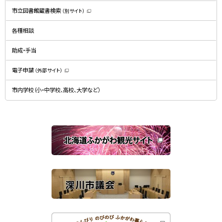
新
規
市立図書館蔵書検索
（別サイト）
ウ
（
ィ
新
ン
規
ド
各種相談
ウ
ウ
ィ
で
ン
開
ド
助成・手当
き
ウ
ま
で
す
開
）
電子申請
（外部サイト）
き
（
ま
新
す
規
）
市内学校（小・中学校、高校、大学など）
ウ
ィ
ン
ド
ウ
で
関
開
き
連
ま
す
サ
）
イ
ト