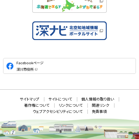
公
Facebookページ
式
深川市役所
S
（
新
N
規
ウ
S
ィ
ン
ド
本
ウ
サ
サイトマップ
サイトについて
個人情報の取り扱い
で
文
開
イ
著作権について
リンクについて
関連リンク
へ
き
ト
ま
ウェブアクセシビリティについて
免責事項
戻
す
情
）
る
メ
報
ニ
ュ