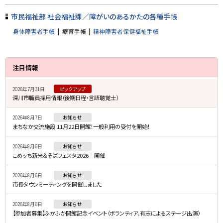
市民福祉部 社会福祉課／障がいのあるかたの各種手帳
身体障害者手帳
療育手帳
精神障害者保健福祉手帳
サ
注目情報
イ
2026年7月31日
ピックアップ
ド
深川市職員採用情報（後期日程・言語聴覚士）
・
2026年8月7日
お知らせ
メ
まちなか交流施設 11月22日開館！一般利用の受付を開始！
ニ
2026年8月6日
お知らせ
ュ
こめッち新米＆そばフェスタ2026 開催
ー
2026年8月6日
お知らせ
市長タウンミーティングを開催しました
2026年8月6日
お知らせ
【参加者募集】ふかふか開館記念イベント（ボランティア、有志によるステージ出演）