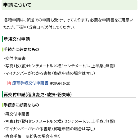
y
申請について
各種申請は、郵送での申請も受け付けております。必要な申請書をご用意い
ただき、下記担当窓口へ送付してください。
新規交付申請
手続きに必要なもの
・交付申請書
・写真1枚（縦4センチメートル×横3センチメートル、上半身、無帽）
・マイナンバーがわかる書類（郵送申請の場合は写し）
療育手帳交付申請書
（PDF:64.5KB）
再交付申請(程度変更・破損・紛失等）
手続きに必要なもの
・再交付申請書
・写真1枚（縦4センチメートル×横3センチメートル、上半身、無帽）
・マイナンバーがわかる書類（郵送申請の場合は写し）
・療育手帳 ※紛失の場合を除く