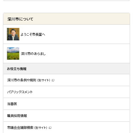
深川市について
ようこそ市長室へ
深川市のあらまし
お役立ち情報
深川市の条例や規則
（別サイト）
（
新
規
パブリックコメント
ウ
ィ
ン
ド
当番医
ウ
で
開
職員採用情報
き
ま
す
）
市議会会議録検索
（別サイト）
（