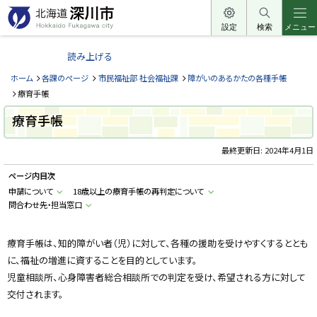
本
文
設定
検索
メニュー
北
へ
海
読み上げる
メ
道
ニ
ホーム
各課のページ
市民福祉部 社会福祉課
障がいのあるかたの各種手帳
深
ュ
療育手帳
川
ー
療育手帳
市
へ
H
o
最終更新日:
2024年4月1日
k
k
ページ内目次
a
i
申請について
18歳以上の療育手帳の再判定について
d
問合わせ先・担当窓口
o
F
u
k
療育手帳は、知的障がい者（児）に対して、各種の援助を受けやすくするととも
a
g
に、福祉の増進に資することを目的としています。
a
w
児童相談所、心身障害者総合相談所での判定を受け、希望される方に対して
a
交付されます。
c
i
t