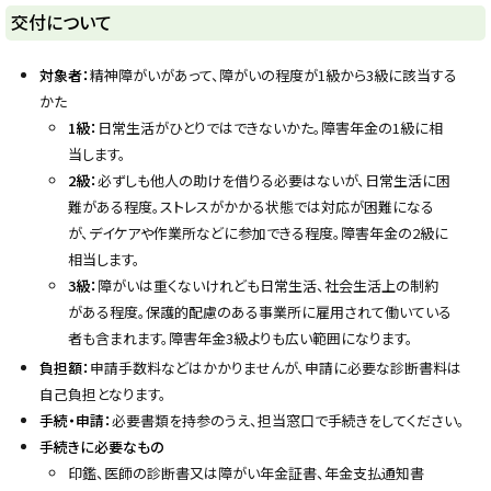
y
交付について
対象者：
精神障がいがあって、障がいの程度が1級から3級に該当する
かた
1級：
日常生活がひとりではできないかた。障害年金の1級に相
当します。
2級：
必ずしも他人の助けを借りる必要はないが、日常生活に困
難がある程度。ストレスがかかる状態では対応が困難になる
が、デイケアや作業所などに参加できる程度。障害年金の2級に
相当します。
3級：
障がいは重くないけれども日常生活、社会生活上の制約
がある程度。保護的配慮のある事業所に雇用されて働いている
者も含まれます。障害年金3級よりも広い範囲になります。
負担額：
申請手数料などはかかりませんが、申請に必要な診断書料は
自己負担となります。
手続・申請：
必要書類を持参のうえ、担当窓口で手続きをしてください。
手続きに必要なもの
印鑑、医師の診断書又は障がい年金証書、年金支払通知書