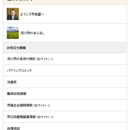
ようこそ市長室へ
深川市のあらまし
お役立ち情報
深川市の条例や規則
（別サイト）
（
新
規
パブリックコメント
ウ
ィ
ン
ド
当番医
ウ
で
開
職員採用情報
き
ま
す
）
市議会会議録検索
（別サイト）
（
新
規
市立図書館蔵書検索
（別サイト）
ウ
（
ィ
新
ン
規
ド
各種相談
ウ