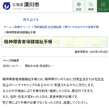
本
文
設定
検索
メニュー
北
へ
海
読み上げる
メ
道
ニ
ホーム
各課のページ
市民福祉部 社会福祉課
障がいのあるかたの各種手帳
深
ュ
精神障害者保健福祉手帳
川
ー
精神障害者保健福祉手帳
市
へ
H
o
最終更新日:
2005年2月28日
k
k
ページ内目次
a
i
交付について
問合わせ先・担当窓口
d
o
F
u
精神障害者保健福祉手帳とは、精神障がいのために日常生活または社会生
k
活上のハンデイキャップのあるかたで、希望されるかたに交付します。
a
g
なんらかの理由により手帳を紛失・破損したときは、再交付できます。
a
w
また、住所・氏名が変わったときは、変更申請が必要です。
a
c
死亡等により手帳が必要でなくなったときは、返還してください。
i
t