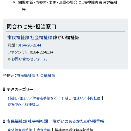
期間更新・再交付・変更・返還の場合は、精神障害者保健福祉
手帳
ト
問合わせ先・担当窓口
ッ
プ
市民福祉部 社会福祉課
障がい福祉係
に
電話：
0164-26-2144
戻
ファクシミリ：0164-22-8134
る
お問い合わせフォーム
ト
発信元：
市民福祉部 社会福祉課
ッ
プ
関連カテゴリー
に
引越し・住まい／障害者手帳など
引越し・住まい／市内転居
戻
お悔やみ／各種届出
る
市民福祉部 社会福祉課／障がいのあるかたの各種手帳
身体障害者手帳
療育手帳
精神障害者保健福祉手帳