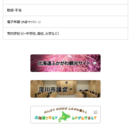
ウ
ィ
で
ン
開
ド
助成・手当
き
ウ
ま
で
す
開
）
電子申請
（外部サイト）
き
（
ま
新
す
規
）
市内学校（小・中学校、高校、大学など）
ウ
ィ
ン
ド
ウ
で
関
開
き
連
ま
す
サ
）
イ
ト