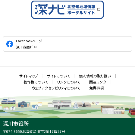
公
Facebookページ
式
深川市役所
S
（
新
N
規
ウ
S
ィ
ン
ド
本
ウ
サ
サイトマップ
サイトについて
個人情報の取り扱い
で
文
開
イ
著作権について
リンクについて
関連リンク
へ
き
ト
ま
ウェブアクセシビリティについて
免責事項
戻
す
情
）
る
メ
報
ニ
ュ
ー
へ
深川市役所
戻
住
〒074-8650
北海道深川市2条17番17号
る