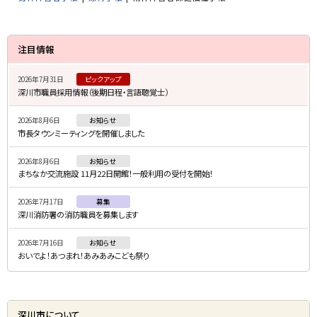
サ
注目情報
イ
2026年7月31日
ピックアップ
ド
深川市職員採用情報（後期日程・言語聴覚士）
・
2026年8月6日
お知らせ
メ
市長タウンミーティングを開催しました
ニ
2026年8月6日
お知らせ
ュ
まちなか交流施設 11月22日開館！一般利用の受付を開始！
ー
2026年7月17日
募集
深川消防署の消防職員を募集します
2026年7月16日
お知らせ
おいでよ！あつまれ！あみあみこども祭り
深川市について