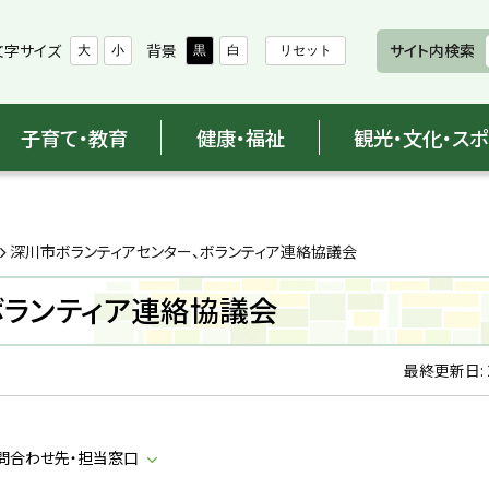
文字サイズ
背景
サイト内検索
大
小
黒
白
リセット
子育て・教育
健康・福祉
観光・文化・ス
深川市ボランティアセンター、ボランティア連絡協議会
ボランティア連絡協議会
最終更新日:
問合わせ先・担当窓口