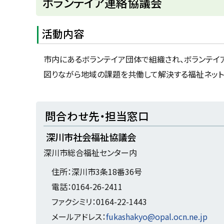
ボランテイア連絡協議会
ッ
プ
活動内容
に
戻
市内にあるボランテイア団体で組織され、ボランテイ
る
図りながら地域の課題を共働して解決する福祉ネット
ト
問合わせ先・担当窓口
ッ
深川市社会福祉協議会
プ
深川市総合福祉センター内
に
戻
住所：深川市3条18番36号
る
電話：0164-26-2411
ファクシミリ：0164-22-1443
メールアドレス：
fukashakyo@opal.ocn.ne.jp