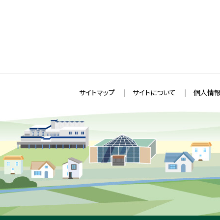
本
サ
サイトマップ
サイトについて
個人情報
文
イ
へ
ト
戻
情
る
メ
報
ニ
ュ
ー
へ
戻
る