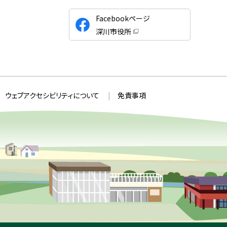
公
Facebookページ
式
深川市役所
S
（
新
N
規
ウ
S
ィ
ン
ド
ウ
ウェブアクセシビリティについて
免責事項
で
開
き
ま
す
）