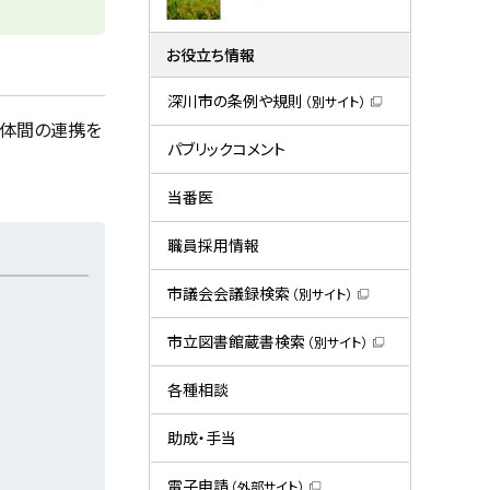
お役立ち情報
深川市の条例や規則
（別サイト）
（
団体間の連携を
新
規
パブリックコメント
ウ
ィ
ン
当番医
ド
ウ
で
職員採用情報
開
き
ま
市議会会議録検索
（別サイト）
す
（
）
新
規
市立図書館蔵書検索
（別サイト）
ウ
（
ィ
新
ン
規
各種相談
ド
ウ
ウ
ィ
で
ン
助成・手当
開
ド
き
ウ
ま
で
電子申請
（外部サイト）