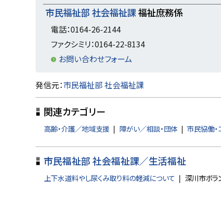
市民福祉部 社会福祉課
福祉庶務係
電話：0164-26-2144
ファクシミリ：0164-22-8134
お問い合わせフォーム
ト
発信元：
市民福祉部 社会福祉課
ッ
関連カテゴリー
プ
に
高齢・介護／地域支援
障がい／相談・団体
市民協働・
戻
る
市民福祉部 社会福祉課／生活福祉
上下水道料やし尿くみ取り料の軽減について
深川市ボラ