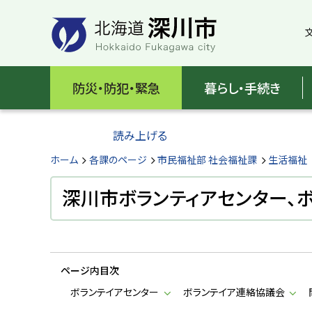
本
本
文
文
へ
へ
メ
戻
北
ニ
る
海
防災・防犯・緊急
暮らし・手続き
ュ
メ
ー
ニ
道
へ
ュ
読み上げる
深
ー
へ
ホーム
各課のページ
市民福祉部 社会福祉課
生活福祉
川
戻
る
深川市ボランティアセンター、
市
ペ
H
ー
o
ジ
k
k
の
a
ページ内目次
ト
i
d
ッ
ボランテイアセンター
ボランテイア連絡協議会
o
プ
F