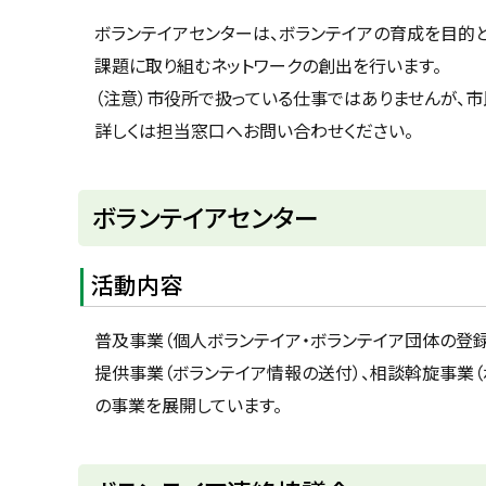
u
へ
k
ボランテイアセンターは、ボランテイアの育成を目的
戻
a
課題に取り組むネットワークの創出を行います。
g
る
a
（注意）市役所で扱っている仕事ではありませんが、市
w
a
詳しくは担当窓口へお問い合わせください。
c
i
t
y
ボランテイアセンター
活動内容
普及事業（個人ボランテイア・ボランテイア団体の登録
提供事業（ボランテイア情報の送付）、相談斡旋事業（
の事業を展開しています。
ト