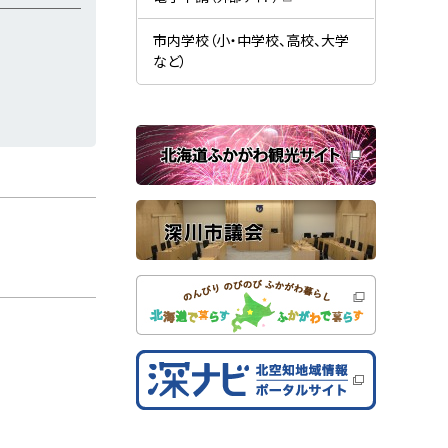
す
開
（
）
き
新
ま
規
市内学校（小・中学校、高校、大学
す
ウ
）
など）
ィ
ン
ド
ウ
で
関
開
き
連
ま
す
サ
）
イ
ト