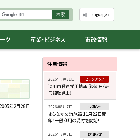
実
Language
検索
行
ポーツ
産業・ビジネス
市政情報
サ
注目情報
イ
2026年7月31日
ピックアップ
ド
深川市職員採用情報（後期日程・
言語聴覚士）
・
メ
2005年2月28日
2026年8月7日
お知らせ
まちなか交流施設 11月22日開
ニ
館！一般利用の受付を開始！
ュ
2026年8月6日
お知らせ