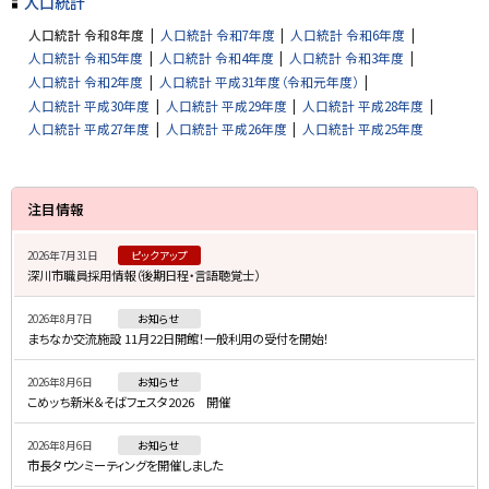
人口統計
人口統計 令和8年度
人口統計 令和7年度
人口統計 令和6年度
人口統計 令和5年度
人口統計 令和4年度
人口統計 令和3年度
人口統計 令和2年度
人口統計 平成31年度（令和元年度）
人口統計 平成30年度
人口統計 平成29年度
人口統計 平成28年度
人口統計 平成27年度
人口統計 平成26年度
人口統計 平成25年度
サ
注目情報
イ
2026年7月31日
ピックアップ
ド
深川市職員採用情報（後期日程・言語聴覚士）
・
2026年8月7日
お知らせ
メ
まちなか交流施設 11月22日開館！一般利用の受付を開始！
ニ
2026年8月6日
お知らせ
ュ
こめッち新米＆そばフェスタ2026 開催
ー
2026年8月6日
お知らせ
市長タウンミーティングを開催しました