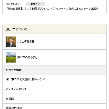
2026年8月6日
お知らせ
【参加者募集】ふかふか開館記念イベント（ボランティア、有志によるステージ出演）
深川市について
ようこそ市長室へ
深川市のあらまし
お役立ち情報
深川市の条例や規則
（別サイト）
（
新
規
パブリックコメント
ウ
ィ
ン
ド
当番医
ウ
で
開
職員採用情報
き