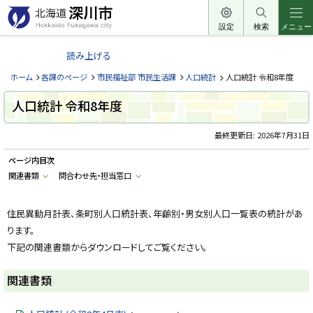
本
文
設定
検索
メニュー
北
へ
海
読み上げる
メ
道
ニ
ホーム
各課のページ
市民福祉部 市民生活課
人口統計
人口統計 令和8年度
深
ュ
川
人口統計 令和8年度
ー
市
へ
最終更新日:
2026年7月31日
H
o
k
ページ内目次
k
a
関連書類
問合わせ先・担当窓口
i
d
o
住民異動月計表、条町別人口統計表、年齢別・男女別人口一覧表の統計があ
F
u
ります。
k
a
下記の関連書類からダウンロードしてご覧ください。
g
a
w
関連書類
a
c
i
t