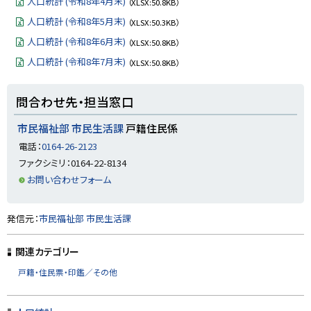
人口統計 (令和8年4月末)
（XLSX:50.8KB）
y
人口統計 (令和8年5月末)
（XLSX:50.3KB）
人口統計 (令和8年6月末)
（XLSX:50.8KB）
人口統計 (令和8年7月末)
（XLSX:50.8KB）
ト
問合わせ先・担当窓口
ッ
プ
市民福祉部 市民生活課
戸籍住民係
に
電話：
0164-26-2123
戻
ファクシミリ：0164-22-8134
る
お問い合わせフォーム
ト
発信元：
市民福祉部 市民生活課
ッ
プ
関連カテゴリー
に
戸籍・住民票・印鑑／その他
戻
る