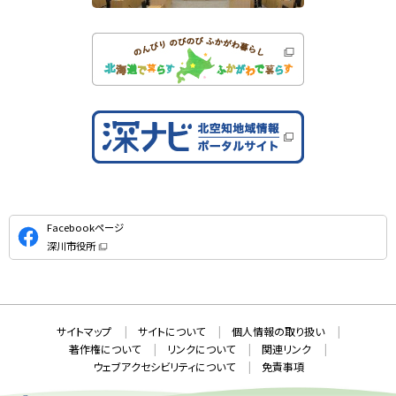
公
Facebookページ
式
深川市役所
S
（
新
N
規
ウ
S
ィ
ン
ド
本
ウ
サ
サイトマップ
サイトについて
個人情報の取り扱い
で
文
開
イ
著作権について
リンクについて
関連リンク
へ
き
ト
ま
ウェブアクセシビリティについて
免責事項
戻
す
情
）
る