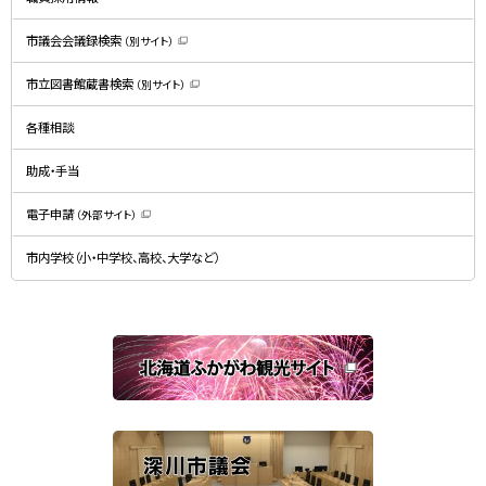
ま
す
）
市議会会議録検索
（別サイト）
（
新
規
市立図書館蔵書検索
（別サイト）
ウ
（
ィ
新
ン
規
ド
各種相談
ウ
ウ
ィ
で
ン
開
ド
助成・手当
き
ウ
ま
で
す
開
）
電子申請
（外部サイト）
き
（
ま
新
す
規
）
市内学校（小・中学校、高校、大学など）
ウ
ィ
ン
ド
ウ
で
関
開
き
連
ま
す
サ
）
イ
ト