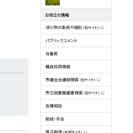
お役立ち情報
深川市の条例や規則
（別サイト）
（
新
規
パブリックコメント
ウ
ィ
ン
当番医
ド
ウ
で
職員採用情報
開
き
ま
市議会会議録検索
（別サイト）
す
（
）
新
規
市立図書館蔵書検索
（別サイト）
ウ
（
ィ
新
ン
規
各種相談
ド
ウ
ウ
ィ
で
ン
助成・手当
開
ド
き
ウ
ま
で
電子申請
（外部サイト）