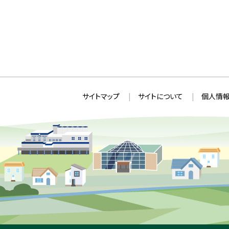
本
サ
サイトマップ
サイトについて
個人情報
文
イ
へ
ト
戻
情
る
メ
報
ニ
ュ
ー
へ
戻
る