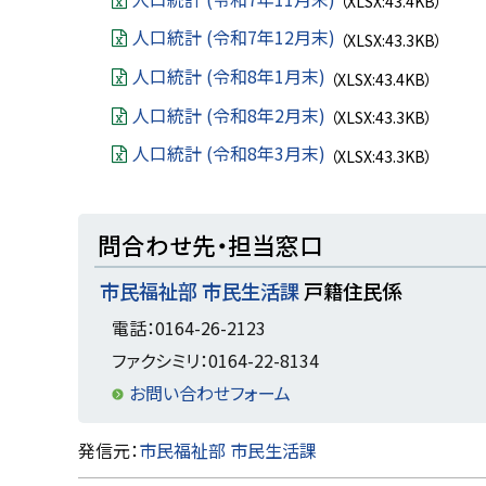
（XLSX:43.4KB）
人口統計 (令和7年12月末)
（XLSX:43.3KB）
人口統計 (令和8年1月末)
（XLSX:43.4KB）
人口統計 (令和8年2月末)
（XLSX:43.3KB）
人口統計 (令和8年3月末)
（XLSX:43.3KB）
ト
問合わせ先・担当窓口
ッ
市民福祉部 市民生活課
戸籍住民係
プ
に
電話：0164-26-2123
戻
ファクシミリ：0164-22-8134
る
お問い合わせフォーム
ト
発信元：
市民福祉部 市民生活課
ッ