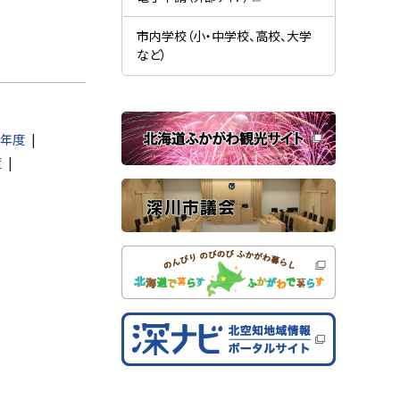
す
開
（
）
き
新
ま
規
市内学校（小・中学校、高校、大学
す
ウ
）
など）
ィ
ン
ド
ウ
で
関
開
き
3年度
連
ま
す
度
サ
）
イ
ト