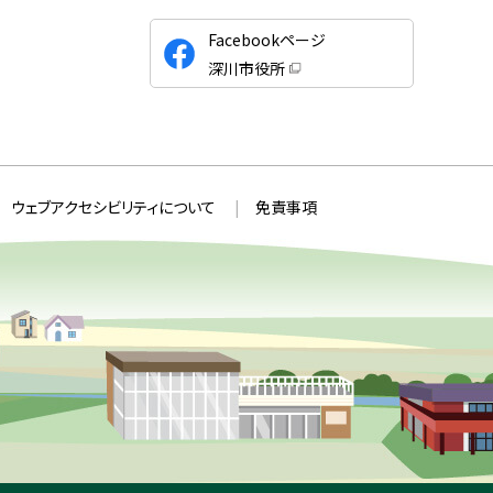
公
Facebookページ
式
深川市役所
S
（
新
N
規
ウ
S
ィ
ン
ド
ウ
ウェブアクセシビリティについて
免責事項
で
開
き
ま
す
）