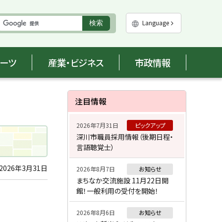
実
Language
検索
行
ポーツ
産業・ビジネス
市政情報
サ
注目情報
イ
2026年7月31日
ピックアップ
ド
深川市職員採用情報（後期日程・
言語聴覚士）
・
メ
2026年3月31日
2026年8月7日
お知らせ
まちなか交流施設 11月22日開
ニ
館！一般利用の受付を開始！
ュ
2026年8月6日
お知らせ