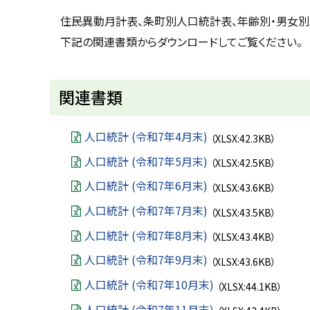
u
へ
k
住民異動月計表、条町別人口統計表、年齢別・男女別
戻
a
下記の関連書類からダウンロードしてご覧ください。
g
る
a
w
a
c
関連書類
i
t
y
人口統計 (令和7年4月末)
（XLSX:42.3KB）
人口統計 (令和7年5月末)
（XLSX:42.5KB）
人口統計 (令和7年6月末)
（XLSX:43.6KB）
人口統計 (令和7年7月末)
（XLSX:43.5KB）
人口統計 (令和7年8月末)
（XLSX:43.4KB）
人口統計 (令和7年9月末)
（XLSX:43.6KB）
人口統計 (令和7年10月末)
（XLSX:44.1KB）
人口統計 (令和7年11月末)