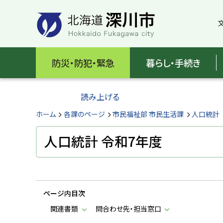
本
本
文
文
へ
へ
メ
戻
北
ニ
る
海
防災・防犯・緊急
暮らし・手続き
ュ
メ
ー
ニ
道
へ
ュ
読み上げる
深
ー
へ
ホーム
各課のページ
市民福祉部 市民生活課
人口統計
川
戻
る
人口統計 令和7年度
市
ペ
H
ー
o
ジ
k
k
の
a
ページ内目次
ト
i
d
ッ
関連書類
問合わせ先・担当窓口
o
プ
F