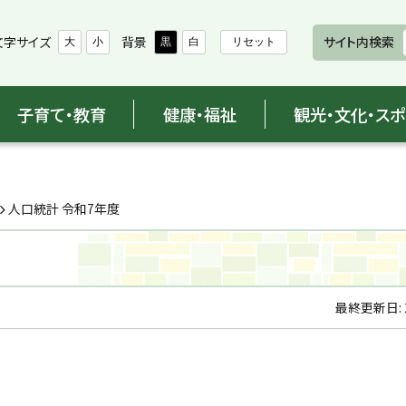
文字サイズ
背景
サイト内検索
大
小
黒
白
リセット
子育て・教育
健康・福祉
観光・文化・ス
人口統計 令和7年度
最終更新日: