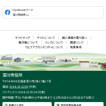
公
Facebookページ
式
深川市役所
S
（
新
N
規
ウ
S
ィ
ン
ド
本
ウ
サ
サイトマップ
サイトについて
個人情報の取り扱い
で
文
開
イ
著作権について
リンクについて
関連リンク
へ
き
ト
ま
ウェブアクセシビリティについて
免責事項
戻
す
情
）
る
メ
報
ニ
ュ
ー
へ
深川市役所
戻
住
〒074-8650
北海道深川市2条17番17号
る
所
電話：
0164-26-2228
(代表)
：
ファクシミリ：0164-22-8134 (代表)
開庁時間：平日 午前9時から午後5時まで (12月29日から1月3日までを除く)
組織から探す
市役所電話番号表