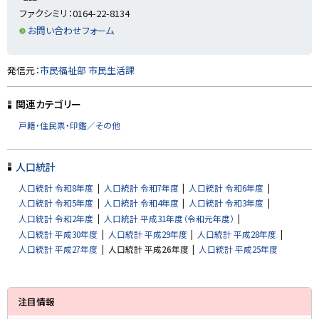
戻
ファクシミリ：0164-22-8134
る
お問い合わせフォーム
ト
発信元：
市民福祉部 市民生活課
ッ
プ
関連カテゴリー
に
戸籍・住民票・印鑑／その他
戻
る
人口統計
人口統計 令和8年度
人口統計 令和7年度
人口統計 令和6年度
人口統計 令和5年度
人口統計 令和4年度
人口統計 令和3年度
人口統計 令和2年度
人口統計 平成31年度（令和元年度）
人口統計 平成30年度
人口統計 平成29年度
人口統計 平成28年度
人口統計 平成27年度
人口統計 平成26年度
人口統計 平成25年度
サ
注目情報
イ