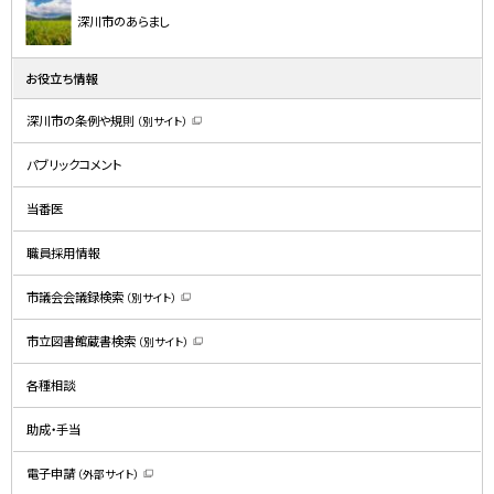
深川市のあらまし
お役立ち情報
深川市の条例や規則
（別サイト）
（
新
規
パブリックコメント
ウ
ィ
ン
ド
当番医
ウ
で
開
職員採用情報
き
ま
す
）
市議会会議録検索
（別サイト）
（
新
規
市立図書館蔵書検索
（別サイト）
ウ
（
ィ
新
ン
規
ド
各種相談
ウ
ウ
ィ
で
ン
開
ド
助成・手当
き
ウ
ま
で
す
開
）
電子申請
（外部サイト）
き
（
ま