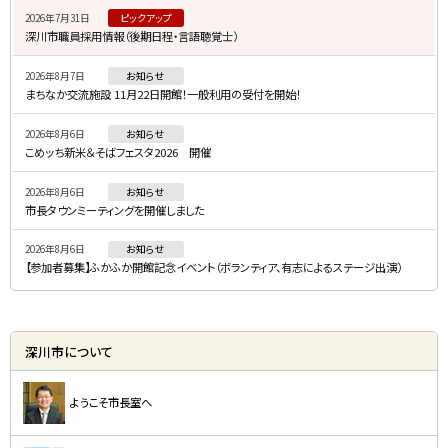
2026年7月31日
ピックアップ
ド
深川市職員採用情報（後期日程・言語聴覚士）
・
2026年8月7日
お知らせ
メ
まちなか交流施設 11月22日開館！一般利用の受付を開始！
ニ
2026年8月6日
お知らせ
ュ
こめッち新米＆そばフェスタ2026 開催
ー
2026年8月6日
お知らせ
市長タウンミーティングを開催しました
2026年8月6日
お知らせ
【参加者募集】ふかふか開館記念イベント（ボランティア、有志によるステージ出演）
深川市について
ようこそ市長室へ