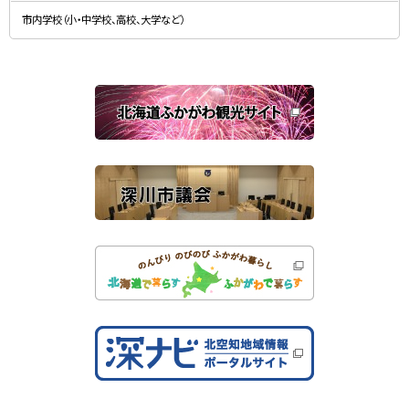
新
す
規
）
市内学校（小・中学校、高校、大学など）
ウ
ィ
ン
ド
ウ
で
関
開
き
連
ま
す
サ
）
イ
ト