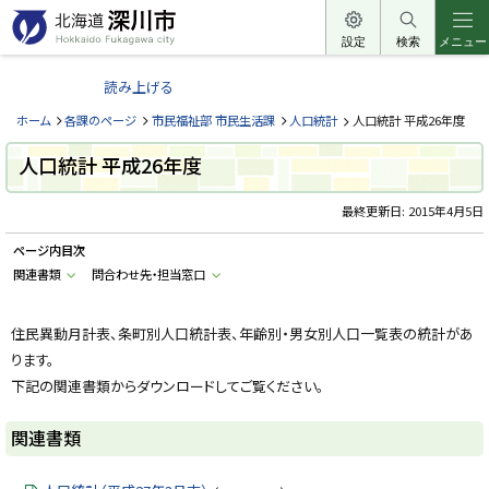
本
文
設定
検索
メニュー
北
へ
海
読み上げる
メ
道
ニ
ホーム
各課のページ
市民福祉部 市民生活課
人口統計
人口統計 平成26年度
深
ュ
川
人口統計 平成26年度
ー
市
へ
最終更新日:
2015年4月5日
H
o
k
ページ内目次
k
a
関連書類
問合わせ先・担当窓口
i
d
o
住民異動月計表、条町別人口統計表、年齢別・男女別人口一覧表の統計があ
F
u
ります。
k
a
下記の関連書類からダウンロードしてご覧ください。
g
a
w
関連書類
a
c
i
t