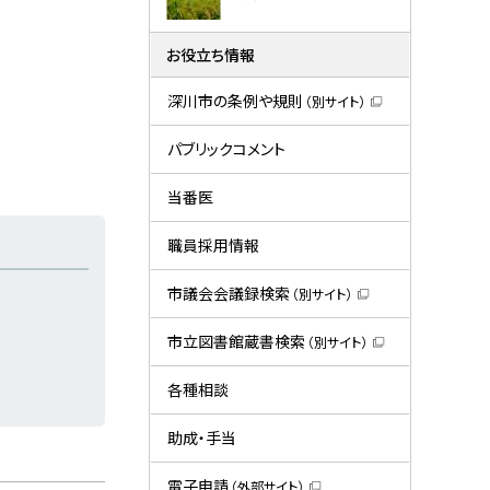
お役立ち情報
深川市の条例や規則
（別サイト）
（
新
規
パブリックコメント
ウ
ィ
ン
当番医
ド
ウ
で
職員採用情報
開
き
ま
市議会会議録検索
（別サイト）
す
（
）
新
規
市立図書館蔵書検索
（別サイト）
ウ
（
ィ
新
ン
規
各種相談
ド
ウ
ウ
ィ
で
ン
助成・手当
開
ド
き
ウ
ま
で
電子申請
（外部サイト）