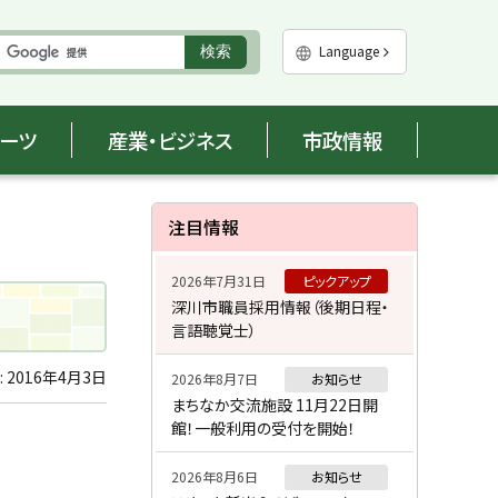
実
Language
検索
行
ポーツ
産業・ビジネス
市政情報
サ
注目情報
イ
2026年7月31日
ピックアップ
ド
深川市職員採用情報（後期日程・
言語聴覚士）
・
メ
:
2016年4月3日
2026年8月7日
お知らせ
まちなか交流施設 11月22日開
ニ
館！一般利用の受付を開始！
ュ
2026年8月6日
お知らせ