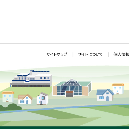
本
サ
サイトマップ
サイトについて
個人情報
文
イ
へ
ト
戻
情
る
メ
報
ニ
ュ
ー
へ
戻
る