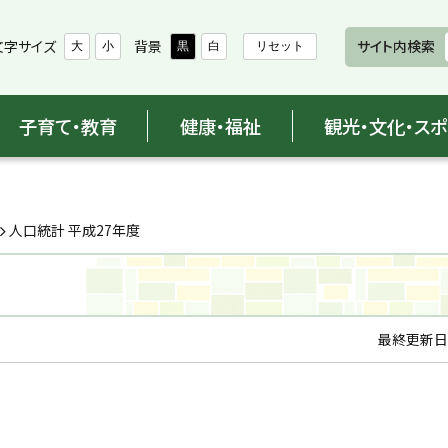
文字サイズ
背景
サイト内検索
大
小
黒
白
リセット
子育て・教育
健康・福祉
観光・文化・ス
人口統計 平成27年度
最終更新日