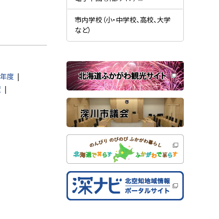
す
開
（
）
き
新
ま
規
市内学校（小・中学校、高校、大学
す
ウ
）
など）
ィ
ン
ド
ウ
で
関
開
き
3年度
連
ま
す
度
サ
）
イ
ト