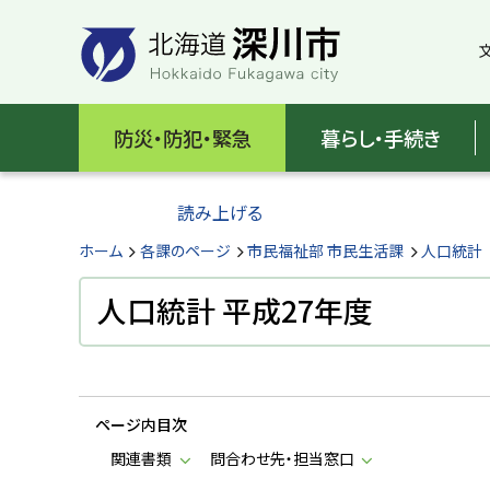
本
本
文
文
へ
へ
メ
戻
北
ニ
る
海
防災・防犯・緊急
暮らし・手続き
ュ
メ
ー
ニ
道
へ
ュ
読み上げる
深
ー
へ
ホーム
各課のページ
市民福祉部 市民生活課
人口統計
川
戻
る
人口統計 平成27年度
市
ペ
H
ー
o
ジ
k
k
の
a
ページ内目次
ト
i
d
ッ
関連書類
問合わせ先・担当窓口
o
プ
F