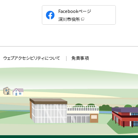
公
Facebookページ
式
深川市役所
S
（
新
N
規
ウ
S
ィ
ン
ド
ウ
ウェブアクセシビリティについて
免責事項
で
開
き
ま
す
）