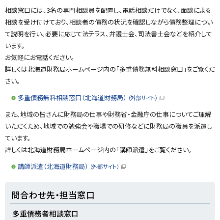
y
相談窓口には、3名の専門相談員を配置し、電話相談だけでなく、面談による
相談を受け付けており、相談者の債務の状況を確認しながら債務整理につい
て説明を行い、必要に応じて法テラス、弁護士会、司法書士会などを紹介して
います。
お気軽にお電話ください。
詳しくは北海道財務局ホームページ内の「多重債務無料相談窓口」をご覧くだ
さい。
多重債務無料相談窓口（北海道財務局）
（外部サイト）
（
新
また、地域の皆さんに財務局の仕事や財務省・金融庁の仕事についてご理解
規
ウ
いただくため、地域での勉強会や職場での研修などに財務局の職員を派遣し
ィ
ン
ています。
ド
ウ
詳しくは北海道財務局ホームページ内の「講師派遣」をご覧ください。
で
開
講師派遣（北海道財務局）
（外部サイト）
き
（
ま
新
す
規
）
ト
ウ
問合わせ先・担当窓口
ィ
ッ
ン
ド
プ
多重債務者相談窓口
ウ