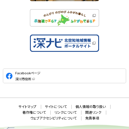
公
Facebookページ
式
深川市役所
S
（
新
N
規
ウ
S
ィ
ン
ド
本
ウ
サ
サイトマップ
サイトについて
個人情報の取り扱い
で
文
開
イ
著作権について
リンクについて
関連リンク
へ
き
ト
ま
ウェブアクセシビリティについて
免責事項
戻
す
情
）
る
メ