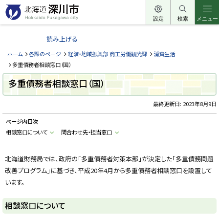
本
文
設定
検索
メニュー
北
へ
海
読み上げる
メ
道
ニ
ホーム
各課のページ
経済・地域振興部 商工労働観光課
消費生活
深
ュ
多重債務者相談窓口（国）
川
ー
多重債務者相談窓口（国）
市
へ
H
o
最終更新日:
2023年8月9日
k
k
ページ内目次
a
i
相談窓口について
問合わせ先・担当窓口
d
o
F
u
北海道財務局では、政府の「多重債務者対策本部」が決定した「多重債務問題
k
改善プログラム」に基づき、平成20年4月から多重債務者相談窓口を設置して
a
g
います。
a
w
a
相談窓口について
c
i
t