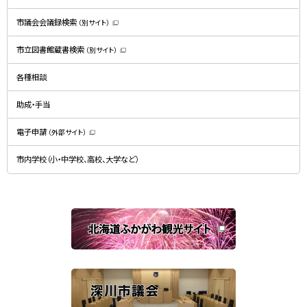
ま
す
）
市議会会議録検索
（別サイト）
（
新
規
市立図書館蔵書検索
（別サイト）
ウ
（
ィ
新
ン
規
ド
各種相談
ウ
ウ
ィ
で
ン
開
ド
助成・手当
き
ウ
ま
で
す
開
）
電子申請
（外部サイト）
き
（
ま
新
す
規
）
市内学校（小・中学校、高校、大学など）
ウ
ィ
ン
ド
ウ
で
関
開
き
連
ま
す
サ
）
イ
ト