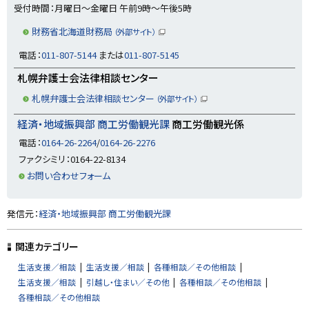
に
で
受付時間：月曜日〜金曜日 午前9時〜午後5時
開
戻
き
財務省北海道財務局
ま
（外部サイト）
る
（
す
新
）
電話：
011-807-5144
または
011-807-5145
規
ウ
ィ
札幌弁護士会法律相談センター
ン
ド
札幌弁護士会法律相談センター
（外部サイト）
ウ
（
で
新
開
経済・地域振興部 商工労働観光課
商工労働観光係
規
き
ウ
ま
電話：
0164-26-2264
/
0164-26-2276
ィ
す
ン
）
ファクシミリ：0164-22-8134
ド
ウ
お問い合わせフォーム
で
開
き
ま
ト
発信元：
経済・地域振興部 商工労働観光課
す
）
ッ
プ
関連カテゴリー
に
生活支援／相談
生活支援／相談
各種相談／その他相談
戻
生活支援／相談
引越し・住まい／その他
各種相談／その他相談
る
各種相談／その他相談