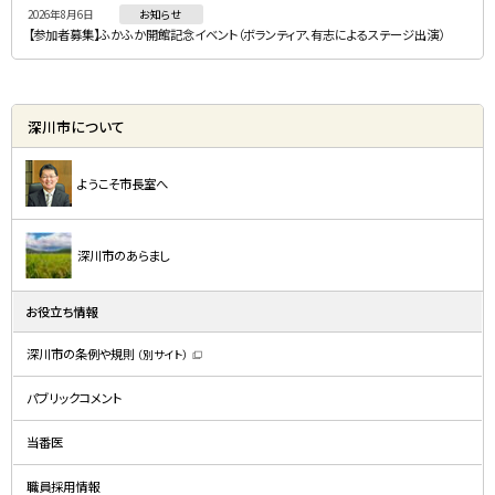
2026年8月6日
お知らせ
【参加者募集】ふかふか開館記念イベント（ボランティア、有志によるステージ出演）
深川市について
ようこそ市長室へ
深川市のあらまし
お役立ち情報
深川市の条例や規則
（別サイト）
（
新
規
パブリックコメント
ウ
ィ
ン
ド
当番医
ウ
で
開
職員採用情報
き