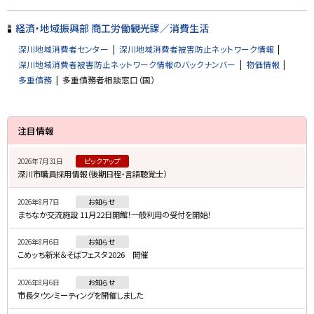
経済・地域振興部 商工労働観光課／消費生活
深川地域消費者センター
深川地域消費者被害防止ネットワーク情報
深川地域消費者被害防止ネットワーク情報のバックナンバー
物価情報
多重債務
多重債務者相談窓口（国）
サ
注目情報
イ
2026年7月31日
ピックアップ
ド
深川市職員採用情報（後期日程・言語聴覚士）
・
2026年8月7日
お知らせ
メ
まちなか交流施設 11月22日開館！一般利用の受付を開始！
ニ
2026年8月6日
お知らせ
ュ
こめッち新米＆そばフェスタ2026 開催
ー
2026年8月6日
お知らせ
市長タウンミーティングを開催しました