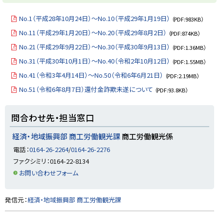
y
No.1（平成28年10月24日）～No.10（平成29年1月19日）
（PDF:983KB）
No.11（平成29年1月20日）～No.20（平成29年8月2日）
（PDF:874KB）
No.21（平成29年9月22日）～No.30（平成30年9月13日）
（PDF:1.36MB）
No.31（平成30年10月1日）～No.40（令和2年10月12日）
（PDF:1.55MB）
No.41（令和3年4月14日）～No.50（令和6年6月21日）
（PDF:2.19MB）
No.51（令和6年8月7日）還付金詐欺未遂について
（PDF:93.8KB）
ト
問合わせ先・担当窓口
ッ
プ
経済・地域振興部 商工労働観光課
商工労働観光係
に
電話：
0164-26-2264
/
0164-26-2276
戻
ファクシミリ：0164-22-8134
る
お問い合わせフォーム
ト
発信元：
経済・地域振興部 商工労働観光課
ッ