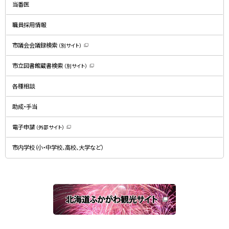
ド
当番医
ウ
で
開
職員採用情報
き
ま
す
）
市議会会議録検索
（別サイト）
（
新
規
市立図書館蔵書検索
（別サイト）
ウ
（
ィ
新
ン
規
ド
各種相談
ウ
ウ
ィ
で
ン
開
ド
助成・手当
き
ウ
ま
で
す
開
）
電子申請
（外部サイト）
き
（
ま
新
す
規
）
市内学校（小・中学校、高校、大学など）
ウ
ィ
ン
ド
ウ
で
関
開
き
連
ま
す
サ
）
イ
ト