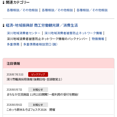
プ
関連カテゴリー
に
各種相談／その他相談
各種相談／その他相談
各種相談／その他相談
戻
る
経済・地域振興部 商工労働観光課／消費生活
深川地域消費者センター
深川地域消費者被害防止ネットワーク情報
深川地域消費者被害防止ネットワーク情報のバックナンバー
物価情報
多重債務
多重債務者相談窓口（国）
サ
注目情報
イ
2026年7月31日
ピックアップ
ド
深川市職員採用情報（後期日程・言語聴覚士）
・
2026年8月7日
お知らせ
メ
まちなか交流施設 11月22日開館！一般利用の受付を開始！
ニ
2026年8月6日
お知らせ
ュ
こめッち新米＆そばフェスタ2026 開催
ー