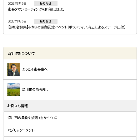
2026年8月6日
お知らせ
市長タウンミーティングを開催しました
2026年8月6日
お知らせ
【参加者募集】ふかふか開館記念イベント（ボランティア、有志によるステージ出演）
深川市について
ようこそ市長室へ
深川市のあらまし
お役立ち情報
深川市の条例や規則
（別サイト）
（
新
規
パブリックコメント
ウ
ィ
ン