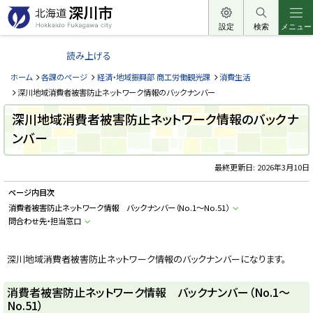
本
文
設定
検索
メニュー
北
へ
海
読み上げる
メ
道
ニ
ホーム
各課のページ
経済・地域振興部 商工労働観光課
消費生活
深
ュ
深川地域消費者被害防止ネットワーク情報のバックナンバー
川
ー
深川地域消費者被害防止ネットワーク情報のバックナ
市
へ
ンバー
H
o
k
k
最終更新日:
2026年3月10日
a
i
ページ内目次
d
o
消費者被害防止ネットワーク情報 バックナンバー（No.1～No.51）
F
問合わせ先・担当窓口
u
k
a
g
深川地域消費者被害防止ネットワーク情報のバックナンバーになります。
a
w
a
消費者被害防止ネットワーク情報 バックナンバー（No.1～
c
i
No.51）
t