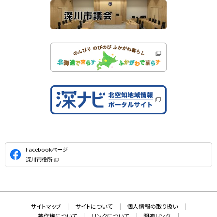
公
Facebookページ
式
深川市役所
S
（
新
N
規
ウ
S
ィ
ン
ド
本
ウ
サ
サイトマップ
サイトについて
個人情報の取り扱い
で
文
開
イ
著作権について
リンクについて
関連リンク