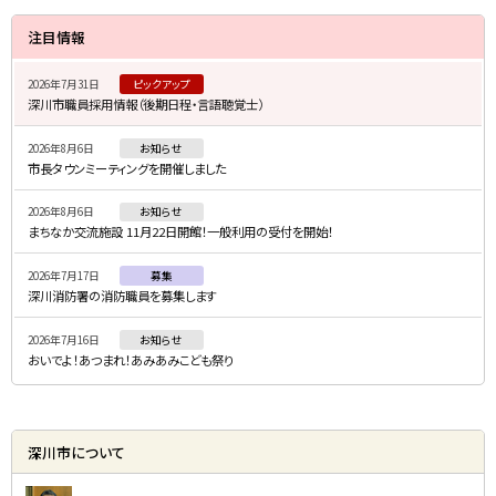
サ
注目情報
イ
2026年7月31日
ピックアップ
ド
深川市職員採用情報（後期日程・言語聴覚士）
・
2026年8月6日
お知らせ
メ
市長タウンミーティングを開催しました
ニ
2026年8月6日
お知らせ
ュ
まちなか交流施設 11月22日開館！一般利用の受付を開始！
ー
2026年7月17日
募集
深川消防署の消防職員を募集します
2026年7月16日
お知らせ
おいでよ！あつまれ！あみあみこども祭り
深川市について