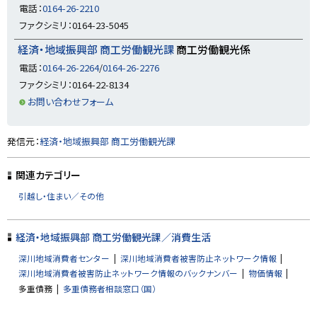
に
電話：
0164-26-2210
戻
ファクシミリ：0164-23-5045
る
経済・地域振興部 商工労働観光課
商工労働観光係
電話：
0164-26-2264
/
0164-26-2276
ファクシミリ：0164-22-8134
お問い合わせフォーム
ト
発信元：
経済・地域振興部 商工労働観光課
ッ
プ
関連カテゴリー
に
引越し・住まい／その他
戻
る
経済・地域振興部 商工労働観光課／消費生活
深川地域消費者センター
深川地域消費者被害防止ネットワーク情報
深川地域消費者被害防止ネットワーク情報のバックナンバー
物価情報
多重債務
多重債務者相談窓口（国）