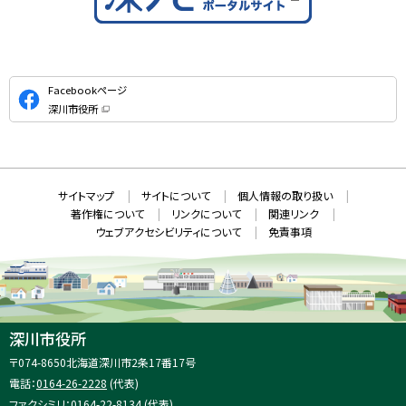
公
Facebookページ
式
深川市役所
S
（
新
N
規
ウ
S
ィ
ン
ド
本
ウ
サ
サイトマップ
サイトについて
個人情報の取り扱い
で
文
開
イ
著作権について
リンクについて
関連リンク
へ
き
ト
ま
ウェブアクセシビリティについて
免責事項
戻
す
情
）
る
メ
報
ニ
ュ
ー
へ
深川市役所
戻
住
〒074-8650
北海道深川市2条17番17号
る
所
電話：
0164-26-2228
(代表)
：
ファクシミリ：0164-22-8134 (代表)