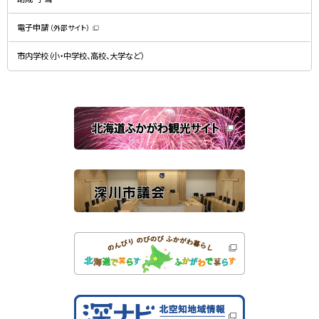
ウ
ま
で
す
開
）
電子申請
（外部サイト）
き
（
ま
新
す
規
）
市内学校（小・中学校、高校、大学など）
ウ
ィ
ン
ド
ウ
で
関
開
き
連
ま
す
サ
）
イ
ト