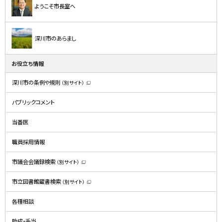
ようこそ市長室へ
深川市のあらまし
お役立ち情報
深川市の条例や規則
（別サイト）
（
新
規
パブリックコメント
ウ
ィ
ン
ド
当番医
ウ
で
開
職員採用情報
き
ま
す
）
市議会会議録検索
（別サイト）
（
新
規
市立図書館蔵書検索
（別サイト）
ウ
（
ィ
新
ン
規
ド
各種相談
ウ
ウ
ィ
で
ン
開
ド
助成・手当
き