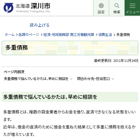
本
文
設定
検索
メニュー
北
へ
海
読み上げる
メ
道
ニ
ホーム
各課のページ
経済・地域振興部 商工労働観光課
消費生活
多重債務
深
ュ
川
多重債務
ー
市
へ
最終更新日:
2011年11月24日
H
o
k
ページ内目次
k
a
多重債務で悩んでいるかたは、早めに相談を
問合わせ先・担当窓口
i
d
o
多重債務で悩んでいるかたは、早めに相談を
F
u
k
a
多重債務とは、複数の貸金業者からお金を借り、返済できなくなる状態をいい
g
a
ます。
w
a
近年は、借金の返済のために借金を重ねた結果として多重に債務を抱えるか
c
たが増えています。
i
t