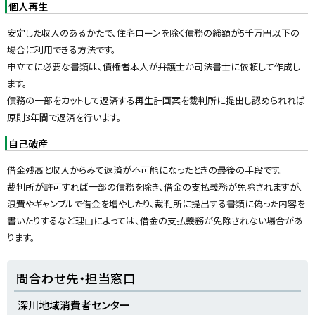
個人再生
安定した収入のあるかたで、住宅ローンを除く債務の総額が5千万円以下の
場合に利用できる方法です。
申立てに必要な書類は、債権者本人が弁護士か司法書士に依頼して作成し
ます。
債務の一部をカットして返済する再生計画案を裁判所に提出し認められれば
原則3年間で返済を行います。
自己破産
借金残高と収入からみて返済が不可能になったときの最後の手段です。
裁判所が許可すれば一部の債務を除き、借金の支払義務が免除されますが、
浪費やギャンブルで借金を増やしたり、裁判所に提出する書類に偽った内容を
書いたりするなど理由によっては、借金の支払義務が免除されない場合があ
ります。
ト
問合わせ先・担当窓口
ッ
プ
深川地域消費者センター