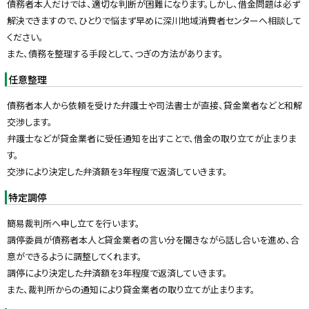
債務者本人だけでは、適切な判断が困難になります。しかし、借金問題は必ず
y
解決できますので、ひとりで悩まず早めに深川地域消費者センターへ相談して
ください。
また、債務を整理する手段として、つぎの方法があります。
任意整理
債務者本人から依頼を受けた弁護士や司法書士が直接、貸金業者などと和解
交渉します。
弁護士などが貸金業者に受任通知を出すことで、借金の取り立てが止まりま
す。
交渉により決定した弁済額を3年程度で返済していきます。
特定調停
簡易裁判所へ申し立てを行います。
調停委員が債務者本人と貸金業者の言い分を聞きながら話し合いを進め、合
意ができるように調整してくれます。
調停により決定した弁済額を3年程度で返済していきます。
また、裁判所からの通知により貸金業者の取り立てが止まります。