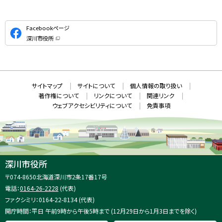
公
Facebookページ
式
深川市役所
S
（
新
N
規
ウ
S
ィ
ン
ド
本
ウ
サ
サイトマップ
サイトについて
個人情報の取り扱い
で
文
開
イ
著作権について
リンクについて
関連リンク
へ
き
ト
ま
ウェブアクセシビリティについて
免責事項
戻
す
情
）
る
メ
報
ニ
ュ
ー
へ
深川市役所
戻
住
〒074-8650
北海道深川市2条17番17号
る
所
電話：
0164-26-2228
(代表)
：
ファクシミリ：0164-22-8134 (代表)
開庁時間：平日 午前9時から午後5時まで (12月29日から1月3日までを除く)