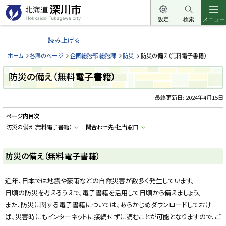
本
文
設定
検索
メニュー
北
へ
海
読み上げる
メ
道
ニ
ホーム
各課のページ
企画総務部 総務課
防災
防災の備え（無料電子書籍）
深
ュ
川
防災の備え（無料電子書籍）
ー
市
へ
最終更新日:
2024年4月15日
H
o
k
ページ内目次
k
a
防災の備え（無料電子書籍）
問合わせ先・担当窓口
i
d
o
防災の備え（無料電子書籍）
F
u
k
a
近年、日本では地震や豪雨などの自然災害が数多く発生しています。
g
a
日頃の防災を考えるうえで、電子書籍を活用して日頃から備えましょう。
w
a
また、防災に関する電子書籍については、あらかじめダウンロードしておけ
c
ば、災害時にもインターネットに接続せずに読むことが可能となりますので、ご
i
t