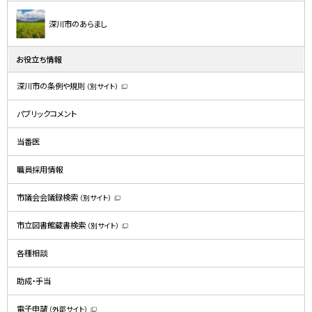
深川市のあらまし
お役立ち情報
深川市の条例や規則
（別サイト）
（
新
規
パブリックコメント
ウ
ィ
ン
ド
当番医
ウ
で
開
職員採用情報
き
ま
す
）
市議会会議録検索
（別サイト）
（
新
規
市立図書館蔵書検索
（別サイト）
ウ
（
ィ
新
ン
規
ド
各種相談
ウ
ウ
ィ
で
ン
開
ド
助成・手当
き
ウ
ま
で
す
開
）
電子申請
（外部サイト）
き