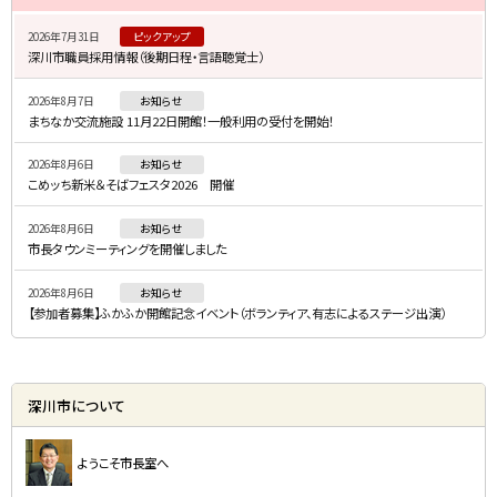
イ
2026年7月31日
ピックアップ
ド
深川市職員採用情報（後期日程・言語聴覚士）
・
2026年8月7日
お知らせ
メ
まちなか交流施設 11月22日開館！一般利用の受付を開始！
ニ
2026年8月6日
お知らせ
ュ
こめッち新米＆そばフェスタ2026 開催
ー
2026年8月6日
お知らせ
市長タウンミーティングを開催しました
2026年8月6日
お知らせ
【参加者募集】ふかふか開館記念イベント（ボランティア、有志によるステージ出演）
深川市について
ようこそ市長室へ