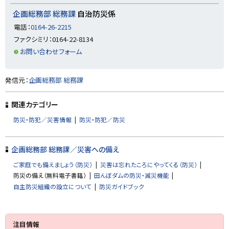
プ
企画総務部 総務課
自治防災係
に
電話：
0164-26-2215
戻
ファクシミリ：0164-22-8134
る
お問い合わせフォーム
ト
発信元：
企画総務部 総務課
ッ
プ
関連カテゴリー
に
防災・防犯／災害情報
防災・防犯／防災
戻
る
企画総務部 総務課／災害への備え
ご家庭でも備えましょう（防災）
災害は忘れたころにやってくる（防災）
防災の備え（無料電子書籍）
田んぼダムの防災・減災機能
自主防災組織の設立について
防災ガイドブック
サ
注目情報