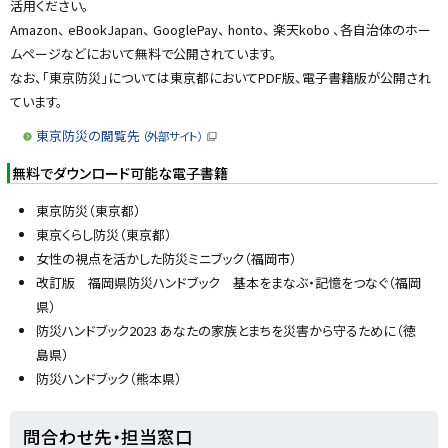
活用ください。
y
Amazon、 eBookJapan、 GooglePay、 honto、 楽天kobo 、各自治体のホー
ムページなどにおいて無料で公開されています。
なお、「東京防災」については東京都においてPDF版、電子書籍版が公開され
ています。
東京防災の閲覧先
（外部サイト）
（
新
無料でダウンロード可能な電子書籍
規
ウ
ィ
東京防災（東京都）
ン
ド
東京くらし防災（東京都）
ウ
で
女性の視点を活かした防災ミニブック（福岡市）
開
き
改訂版 福岡県防災ハンドブック 基本をまなぶ・記憶をつなぐ（福岡
ま
す
県）
）
防災ハンドブック2023 あなたの家族とまちを災害から守るために（徳
島県）
防災ハンドブック（熊本県）
ト
問合わせ先・担当窓口
ッ