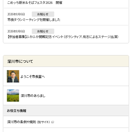
こめッち新米＆そばフェスタ2026 開催
ー
2026年8月6日
お知らせ
市長タウンミーティングを開催しました
2026年8月6日
お知らせ
【参加者募集】ふかふか開館記念イベント（ボランティア、有志によるステージ出演）
深川市について
ようこそ市長室へ
深川市のあらまし
お役立ち情報
深川市の条例や規則
（別サイト）
（
新
規