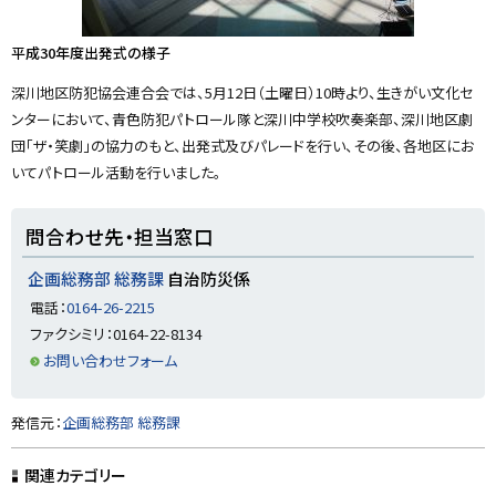
平成30年度出発式の様子
深川地区防犯協会連合会では、5月12日（土曜日）10時より、生きがい文化セ
ンターにおいて、青色防犯パトロール隊と深川中学校吹奏楽部、深川地区劇
団「ザ・笑劇」の協力のもと、出発式及びパレードを行い、その後、各地区にお
いてパトロール活動を行いました。
ト
問合わせ先・担当窓口
ッ
プ
企画総務部 総務課
自治防災係
に
電話：
0164-26-2215
戻
ファクシミリ：0164-22-8134
る
お問い合わせフォーム
ト
発信元：
企画総務部 総務課
ッ
プ
関連カテゴリー