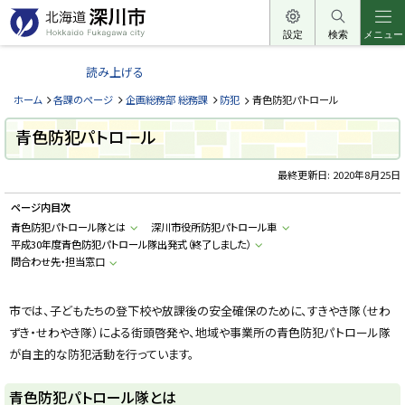
本
文
設定
検索
メニュー
北
へ
海
読み上げる
メ
道
ニ
ホーム
各課のページ
企画総務部 総務課
防犯
青色防犯パトロール
深
ュ
川
青色防犯パトロール
ー
市
へ
最終更新日:
2020年8月25日
H
o
k
ページ内目次
k
a
青色防犯パトロール隊とは
深川市役所防犯パトロール車
i
平成30年度青色防犯パトロール隊出発式（終了しました）
d
問合わせ先・担当窓口
o
F
u
k
市では、子どもたちの登下校や放課後の安全確保のために、すきやき隊（せわ
a
g
ずき・せわやき隊）による街頭啓発や、地域や事業所の青色防犯パトロール隊
a
w
が自主的な防犯活動を行っています。
a
c
i
青色防犯パトロール隊とは
t