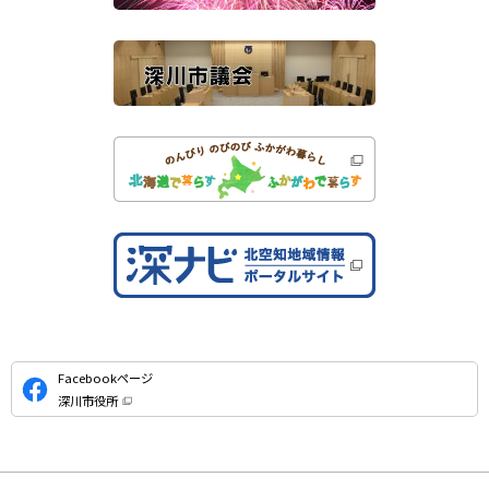
イ
ト
公
Facebookページ
式
深川市役所
S
（
新
N
規
ウ
S
ィ
ン
ド