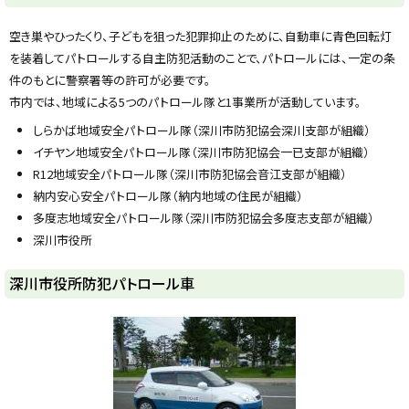
y
空き巣やひったくり、子どもを狙った犯罪抑止のために、自動車に青色回転灯
を装着してパトロールする自主防犯活動のことで、パトロールには、一定の条
件のもとに警察署等の許可が必要です。
市内では、地域による5つのパトロール隊と1事業所が活動しています。
しらかば地域安全パトロール隊（深川市防犯協会深川支部が組織）
イチヤン地域安全パトロール隊（深川市防犯協会一已支部が組織）
R12地域安全パトロール隊（深川市防犯協会音江支部が組織）
納内安心安全パトロール隊（納内地域の住民が組織）
多度志地域安全パトロール隊（深川市防犯協会多度志支部が組織）
深川市役所
ト
深川市役所防犯パトロール車
ッ
プ
に
戻
る