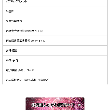
パブリックコメント
ウ
ィ
ン
ド
当番医
ウ
で
開
職員採用情報
き
ま
す
）
市議会会議録検索
（別サイト）
（
新
規
市立図書館蔵書検索
（別サイト）
ウ
（
ィ
新
ン
規
ド
各種相談
ウ
ウ
ィ
で
ン
開
ド
助成・手当
き
ウ
ま
で
す
開
）
電子申請
（外部サイト）
き
（
ま
新
す
規
）
市内学校（小・中学校、高校、大学など）
ウ
ィ
ン
ド
ウ
で
関
開
き
連
ま
す
サ
）