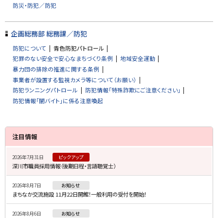
に
防災・防犯／防犯
戻
る
企画総務部 総務課／防犯
防犯について
青色防犯パトロール
犯罪のない安全で安心なまちづくり条例
地域安全運動
暴力団の排除の推進に関する条例
事業者が設置する監視カメラ等について（お願い）
防犯ランニングパトロール
防犯情報「特殊詐欺にご注意ください」
防犯情報「闇バイト」に係る注意喚起
サ
注目情報
イ
2026年7月31日
ピックアップ
ド
深川市職員採用情報（後期日程・言語聴覚士）
・
2026年8月7日
お知らせ
メ
まちなか交流施設 11月22日開館！一般利用の受付を開始！
ニ
2026年8月6日
お知らせ
ュ