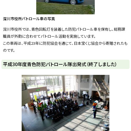
深川市役所パトロール車の写真
深川市役所では、青色回転灯を装着した防犯パトロール車を保有し、総務課
職員が外勤に合わせてパトロール活動を実施しています。
この車両は、平成23年に防犯協会を通じて、日本宝くじ協会から寄贈されたも
のです。
ト
平成30年度青色防犯パトロール隊出発式（終了しました）
ッ
プ
に
戻
る