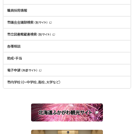
ウ
で
開
職員採用情報
き
ま
す
）
市議会会議録検索
（別サイト）
（
新
規
市立図書館蔵書検索
（別サイト）
ウ
（
ィ
新
ン
規
ド
各種相談
ウ
ウ
ィ
で
ン
開
ド
助成・手当
き
ウ
ま
で
す
開
）
電子申請
（外部サイト）
き
（
ま
新
す
規
）
市内学校（小・中学校、高校、大学など）
ウ
ィ
ン
ド
ウ
で
関
開
き
連
ま
す
サ
）
イ
ト