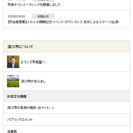
市長タウンミーティングを開催しました
2026年8月6日
お知らせ
【参加者募集】ふかふか開館記念イベント（ボランティア、有志によるステージ出演）
深川市について
ようこそ市長室へ
深川市のあらまし
お役立ち情報
深川市の条例や規則
（別サイト）
（
新
規
パブリックコメント
ウ
ィ
ン
ド
当番医