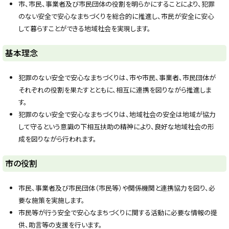
市、市民、事業者及び市民団体の役割を明らかにすることにより、犯罪
のない安全で安心なまちづくりを総合的に推進し、市民が安全に安心
して暮らすことができる地域社会を実現します。
ト
基本理念
ッ
プ
犯罪のない安全で安心なまちづくりは、市や市民、事業者、市民団体が
に
それぞれの役割を果たすとともに、相互に連携を図りながら推進しま
戻
す。
る
犯罪のない安全で安心なまちづくりは、地域社会の安全は地域が協力
して守るという意識の下相互扶助の精神により、良好な地域社会の形
成を図りながら行われます。
ト
市の役割
ッ
プ
市民、事業者及び市民団体（市民等）や関係機関と連携協力を図り、必
に
要な施策を実施します。
戻
市民等が行う安全で安心なまちづくりに関する活動に必要な情報の提
る
供、助言等の支援を行います。