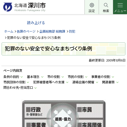
本
文
設定
検索
メニュー
北
へ
海
読み上げる
メ
道
ニ
ホーム
各課のページ
企画総務部 総務課
防犯
深
ュ
犯罪のない安全で安心なまちづくり条例
川
ー
犯罪のない安全で安心なまちづくり条例
市
へ
H
o
最終更新日:
2009年8月6日
k
k
ページ内目次
a
i
条例の目的
基本理念
市の役割
市民の役割
事業者の役割
d
市民団体の役割
犯罪被害者等への支援
連絡会議の開催
関連書類
o
F
問合わせ先・担当窓口
u
k
a
g
a
w
a
c
i
t