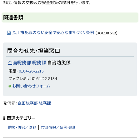
る
都度、情報の交換及び安全対策の検討を行います。
ト
関連書類
ッ
プ
深川市犯罪のない安全で安心なまちづくり条例
（DOC:38.5KB）
に
戻
ト
問合わせ先・担当窓口
る
ッ
プ
企画総務部 総務課
自治防災係
に
電話：
0164-26-2215
戻
ファクシミリ：0164-22-8134
る
お問い合わせフォーム
ト
発信元：
企画総務部 総務課
ッ
プ
関連カテゴリー
に
防災・防犯／防犯
市政情報／条例・規則
戻
る