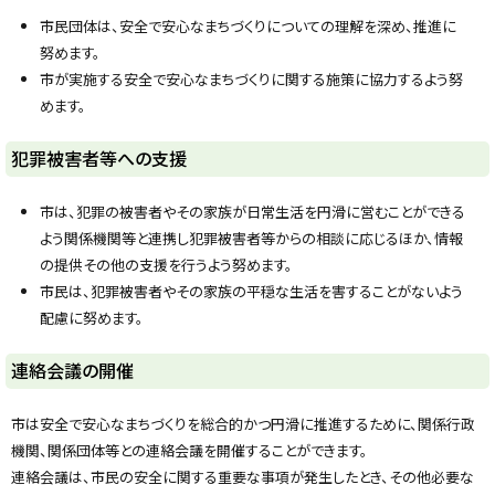
プ
市民団体は、安全で安心なまちづくりについての理解を深め、推進に
に
努めます。
戻
市が実施する安全で安心なまちづくりに関する施策に協力するよう努
る
めます。
ト
犯罪被害者等への支援
ッ
プ
市は、犯罪の被害者やその家族が日常生活を円滑に営むことができる
に
よう関係機関等と連携し犯罪被害者等からの相談に応じるほか、情報
戻
の提供その他の支援を行うよう努めます。
る
市民は、犯罪被害者やその家族の平穏な生活を害することがないよう
配慮に努めます。
ト
連絡会議の開催
ッ
プ
市は安全で安心なまちづくりを総合的かつ円滑に推進するために、関係行政
に
機関、関係団体等との連絡会議を開催することができます。
戻
連絡会議は、市民の安全に関する重要な事項が発生したとき、その他必要な