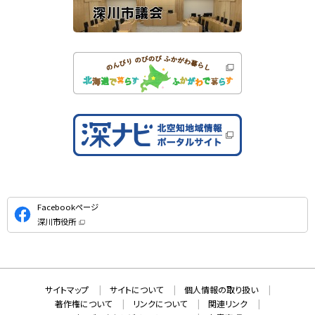
公
Facebookページ
式
深川市役所
S
（
新
N
規
ウ
S
ィ
ン
ド
本
ウ
サ
サイトマップ
サイトについて
個人情報の取り扱い
で
文
開
イ
著作権について
リンクについて
関連リンク
へ
き
ま