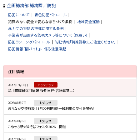
企画総務部 総務課／防犯
防犯について
青色防犯パトロール
犯罪のない安全で安心なまちづくり条例
地域安全運動
暴力団の排除の推進に関する条例
事業者が設置する監視カメラ等について（お願い）
防犯ランニングパトロール
防犯情報「特殊詐欺にご注意ください」
防犯情報「闇バイト」に係る注意喚起
サ
注目情報
イ
2026年7月31日
ピックアップ
ド
深川市職員採用情報（後期日程・言語聴覚士）
・
2026年8月7日
お知らせ
メ
まちなか交流施設 11月22日開館！一般利用の受付を開始！
ニ
2026年8月6日
お知らせ
ュ
こめッち新米＆そばフェスタ2026 開催
ー
2026年8月6日
お知らせ