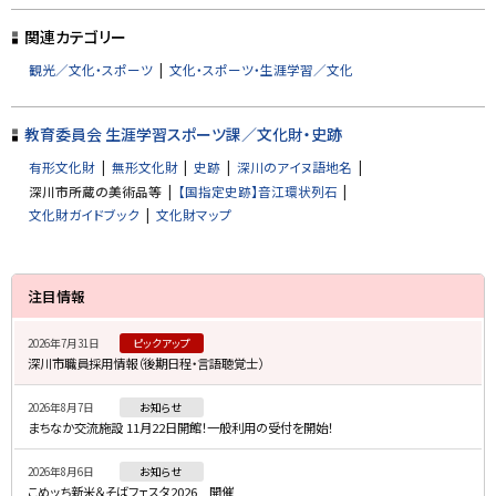
ッ
プ
関連カテゴリー
に
観光／文化・スポーツ
文化・スポーツ・生涯学習／文化
戻
る
教育委員会 生涯学習スポーツ課／文化財・史跡
有形文化財
無形文化財
史跡
深川のアイヌ語地名
深川市所蔵の美術品等
【国指定史跡】音江環状列石
文化財ガイドブック
文化財マップ
サ
注目情報
イ
2026年7月31日
ピックアップ
ド
深川市職員採用情報（後期日程・言語聴覚士）
・
2026年8月7日
お知らせ
メ
まちなか交流施設 11月22日開館！一般利用の受付を開始！
ニ
2026年8月6日
お知らせ
ュ
こめッち新米＆そばフェスタ2026 開催