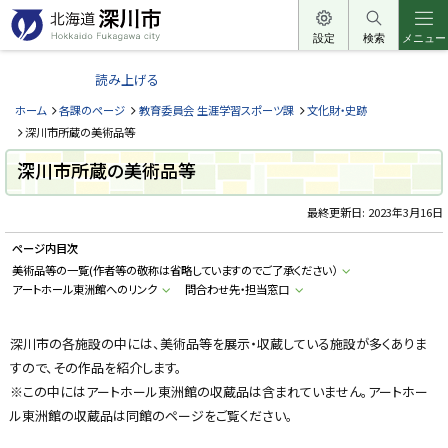
本
文
設定
検索
メニュー
北
へ
海
読み上げる
メ
道
ニ
ホーム
各課のページ
教育委員会 生涯学習スポーツ課
文化財・史跡
深
ュ
深川市所蔵の美術品等
川
ー
深川市所蔵の美術品等
市
へ
H
o
最終更新日:
2023年3月16日
k
k
ページ内目次
a
i
美術品等の一覧(作者等の敬称は省略していますのでご了承ください）
d
アートホール東洲館へのリンク
問合わせ先・担当窓口
o
F
u
k
深川市の各施設の中には、美術品等を展示・収蔵している施設が多くありま
a
g
すので、その作品を紹介します。
a
w
※この中にはアートホール東洲館の収蔵品は含まれていません。アートホー
a
ル東洲館の収蔵品は同館のページをご覧ください。
c
i
t