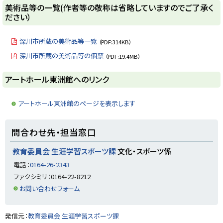
y
美術品等の一覧(作者等の敬称は省略していますのでご了承く
ださい）
深川市所蔵の美術品等一覧
（PDF:314KB）
深川市所蔵の美術品等の個票
（PDF:19.4MB）
ト
アートホール東洲館へのリンク
ッ
プ
アートホール東洲館のページを表示します
に
戻
ト
問合わせ先・担当窓口
る
ッ
プ
教育委員会 生涯学習スポーツ課
文化・スポーツ係
に
電話：
0164-26-2343
戻
ファクシミリ：0164-22-8212
る
お問い合わせフォーム
ト
発信元：
教育委員会 生涯学習スポーツ課