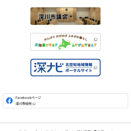
ト
公
Facebookページ
式
深川市役所
S
（
新
N
規
ウ
S
ィ
ン
ド
本
ウ