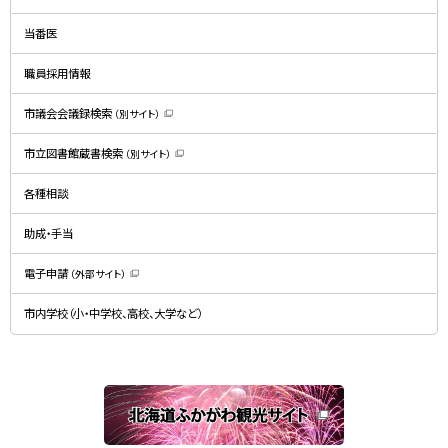
ィ
ン
ド
当番医
ウ
で
開
職員採用情報
き
ま
す
）
市議会会議録検索
（別サイト）
（
新
規
市立図書館蔵書検索
（別サイト）
ウ
（
ィ
新
ン
規
ド
各種相談
ウ
ウ
ィ
で
ン
開
ド
助成・手当
き
ウ
ま
で
す
開
）
電子申請
（外部サイト）
き
（
ま
新
す
規
）
市内学校（小・中学校、高校、大学など）
ウ
ィ
ン
ド
ウ
で
関
開
き
連
ま
す
サ
）
イ