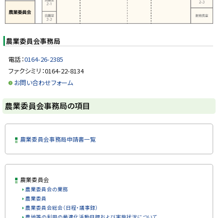
会
y
事
務
局
の
農業委員会事務局
項
目
電話：
0164-26-2385
ファクシミリ：0164-22-8134
お問い合わせフォーム
ト
農業委員会事務局の項目
ッ
プ
に
農業委員会事務局申請書一覧
戻
る
ト
農業委員会
ッ
農業委員会の業務
プ
農業委員
に
農業委員会総会（日程・議事録）
戻
農地等の利用の最適化活動目標および実施状況について