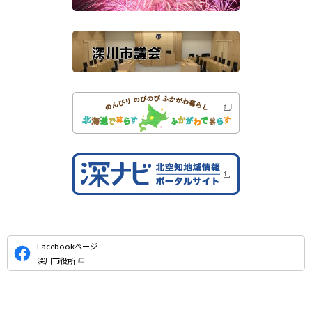
イ
ト
公
Facebookページ
式
深川市役所
S
（
新
N
規
ウ
S
ィ
ン