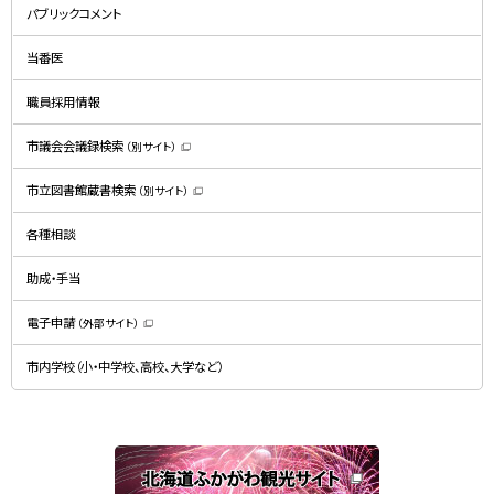
規
パブリックコメント
ウ
ィ
ン
ド
当番医
ウ
で
開
職員採用情報
き
ま
す
）
市議会会議録検索
（別サイト）
（
新
規
市立図書館蔵書検索
（別サイト）
ウ
（
ィ
新
ン
規
ド
各種相談
ウ
ウ
ィ
で
ン
開
ド
助成・手当
き
ウ
ま
で
す
開
）
電子申請
（外部サイト）
き
（
ま
新
す
規
）
市内学校（小・中学校、高校、大学など）
ウ
ィ
ン
ド
ウ
で
関
開
き
連
ま
す
サ
）