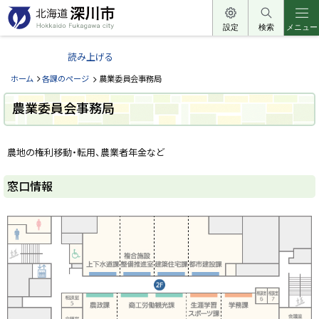
本
文
設定
検索
メニュー
北
へ
海
読み上げる
メ
道
ニ
ホーム
各課のページ
農業委員会事務局
深
ュ
川
農業委員会事務局
ー
市
へ
ペ
H
ー
o
農地の権利移動・転用、農業者年金など
ジ
k
k
内
a
目
窓口情報
i
次
d
o
窓
F
口
u
情
k
報
a
g
a
農
w
業
a
委
c
i
員
t