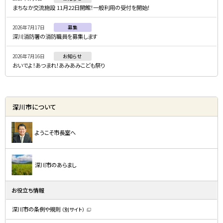
ュ
まちなか交流施設 11月22日開館！一般利用の受付を開始！
ー
2026年7月17日
募集
深川消防署の消防職員を募集します
2026年7月16日
お知らせ
おいでよ！あつまれ！あみあみこども祭り
深川市について
ようこそ市長室へ
深川市のあらまし
お役立ち情報
深川市の条例や規則
（別サイト）
（
新