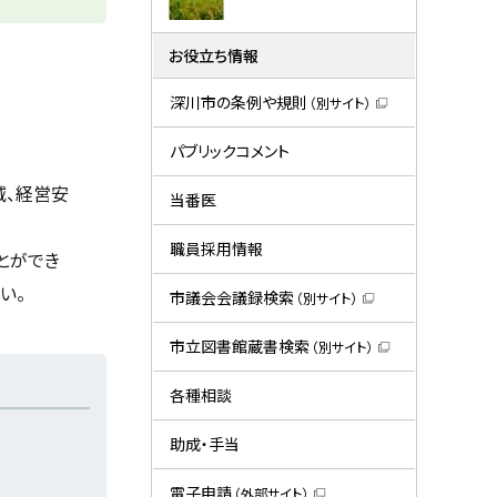
お役立ち情報
深川市の条例や規則
（別サイト）
（
新
規
パブリックコメント
ウ
ィ
減、経営安
ン
当番医
ド
ウ
で
職員採用情報
とができ
開
き
ま
い。
市議会会議録検索
（別サイト）
す
（
）
新
規
市立図書館蔵書検索
（別サイト）
ウ
（
ィ
新
ン
規
各種相談
ド
ウ
ウ
ィ
で
ン
助成・手当
開
ド
き
ウ
ま
で
電子申請
（外部サイト）