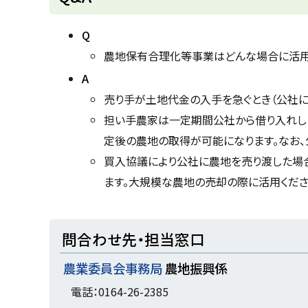
ン
ッ
ド
ウ
プ
Q
で
に
開
農地保有合理化等事業はどんな場合に活用
き
戻
ま
A
す
る
）
売り手が土地代金の入手を急ぐとき（公社に
担い手農家は一定期間公社から借り入れし
定後の農地の取得が可能になります。なお、
買入協議により公社に農地を売り渡した場合
ます。大規模な農地の売却の際に活用くださ
ト
問合わせ先・担当窓口
ッ
農業委員会事務局
農地振興係
プ
に
電話：0164-26-2385