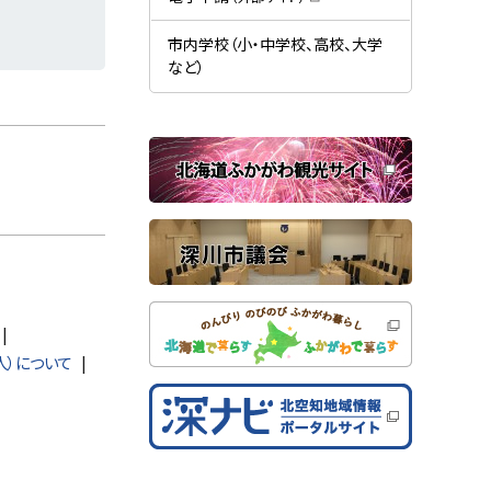
す
開
（
）
き
新
ま
規
市内学校（小・中学校、高校、大学
す
ウ
）
など）
ィ
ン
ド
ウ
で
関
開
き
連
ま
す
サ
）
イ
ト
人）について