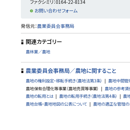
戻
ファクシミリ：0164-22-8134
る
お問い合わせフォーム
ト
発信元：
農業委員会事務局
ッ
関連カテゴリー
プ
に
農林業／農地
戻
る
農業委員会事務局／農地に関すること
農地の権利設定・移転手続き（農地法第3条）
農地中間管
農地保有合理化等事業（農地売買等事業）
農地の参考賃
農地の転用とは
農地の転用手続き（農地法第4条）
農
農地台帳・農地地図の公表について
農地の適正な管理の