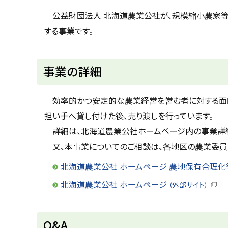
u
へ
k
公益財団法人 北海道農業公社が、規模縮小農家等
戻
a
する事業です。
g
る
a
w
a
c
事業の詳細
i
t
y
効率的かつ安定的な農業経営を営む者に対する面的
担い手へ貸し付けた後、売り渡しを行っています。
詳細は、北海道農業公社ホームページ内の事業詳細
又、本事業についてのご相談は、各地区の農業委員
北海道農業公社 ホームページ 農地保有合理化
北海道農業公社 ホームページ
（外部サイト）
（
新
規
ウ
ト
Q&A
ィ