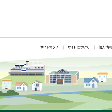
本
サ
サイトマップ
サイトについて
個人情報
文
イ
へ
ト
戻
情
る
メ
報
ニ
ュ
ー
へ
戻
る