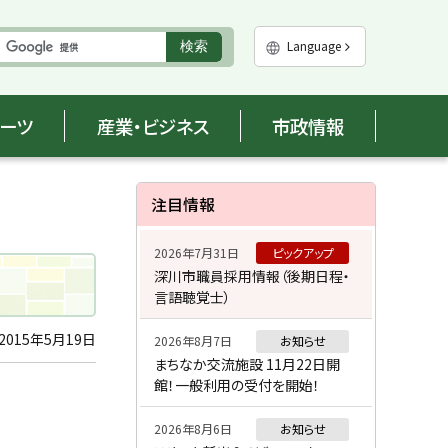
実
Language
検索
行
ポーツ
産業・ビジネス
市政情報
サ
注目情報
イ
2026年7月31日
ピックアップ
ド
深川市職員採用情報（後期日程・
言語聴覚士）
・
メ
2015年5月19日
2026年8月7日
お知らせ
まちなか交流施設 11月22日開
ニ
館！一般利用の受付を開始！
ュ
2026年8月6日
お知らせ