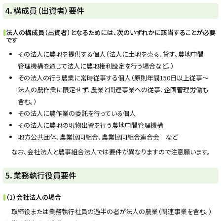
戻
ト
4．構成員（出資者）要件
る
ッ
プ
法人の構成員（出資者）となるためには、次のいずれかに該当することが必要
です
に
その法人に農地を提供する個人（法人に土地を売る、貸す、農地中間
戻
管理機構を通じて法人に農地権利設定を行う場合など。）
る
その法人の行う農業に常時従事する個人（原則年間150日以上従事～
法人の農作業に限定せず、農業と関連事業への従事、企画管理労働も
含む。）
その法人に農作業の委託を行っている個人
その法人に農地の現物出資を行う農地中間管理機構
地方公共団体、農業協同組合、農業協同組合連合会 など
なお、会社法人と農事組合法人では要件が異なりますので注意願います。
ト
5．業務執行役員要件
ッ
プ
（1）会社法人の場合
に
取締役または業務執行社員の過半の者が法人の農業（関連事業を含む。）
戻