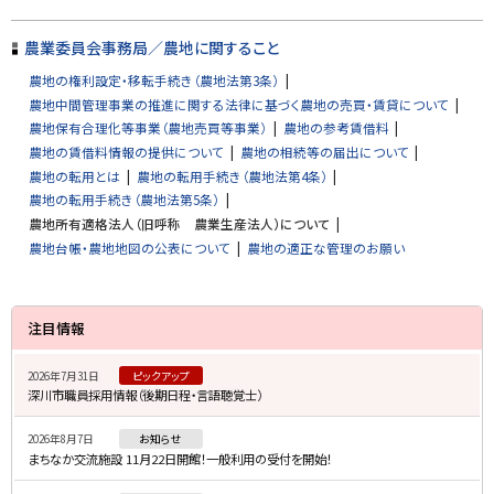
る
農業委員会事務局／農地に関すること
農地の権利設定・移転手続き（農地法第3条）
農地中間管理事業の推進に関する法律に基づく農地の売買・賃貸について
農地保有合理化等事業（農地売買等事業）
農地の参考賃借料
農地の賃借料情報の提供について
農地の相続等の届出について
農地の転用とは
農地の転用手続き（農地法第4条）
農地の転用手続き（農地法第5条）
農地所有適格法人（旧呼称 農業生産法人）について
農地台帳・農地地図の公表について
農地の適正な管理のお願い
サ
注目情報
イ
2026年7月31日
ピックアップ
ド
深川市職員採用情報（後期日程・言語聴覚士）
・
2026年8月7日
お知らせ
メ
まちなか交流施設 11月22日開館！一般利用の受付を開始！
ニ