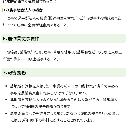
に常時従事する構成員であること。
る
（2）農事組合法人の場合
理事の過半が法人の農業（関連事業を含む。）に常時従事する構成員であ
り、かつ、理事の全員が組合員であること。
ト
6．農作業従事要件
ッ
プ
取締役、業務執行社員、理事、重要な使用人（農場長など）のうち、1人以上
に
が農作業に60日以上従事すること。
戻
る
ト
7．報告義務
ッ
プ
農地所有適格法人は、毎年事業の状況その他農林水産省令で定める
に
事項を農業委員会に報告しなければなりません。
戻
農地所有適格法人でなくなった場合のその法人及びその一般承継人
る
についても同様の報告義務があります。
農業委員会への報告を怠った場合、あるいは虚偽の報告を行った場合
には、30万円以下の科料に処することとされています。