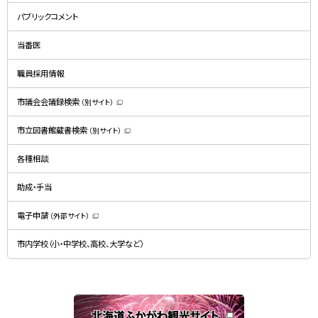
新
規
パブリックコメント
ウ
ィ
ン
ド
当番医
ウ
で
開
職員採用情報
き
ま
す
）
市議会会議録検索
（別サイト）
（
新
規
市立図書館蔵書検索
（別サイト）
ウ
（
ィ
新
ン
規
ド
各種相談
ウ
ウ
ィ
で
ン
開
ド
助成・手当
き
ウ
ま
で
す
開
）
電子申請
（外部サイト）
き
（
ま
新
す
規
）
市内学校（小・中学校、高校、大学など）
ウ
ィ
ン
ド
ウ
で
関
開
き
連
ま
す