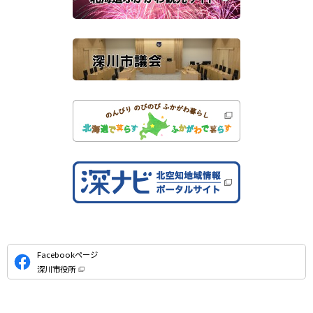
サ
）
イ
ト
公
Facebookページ
式
深川市役所
S
（
新
N
規
ウ
S
ィ