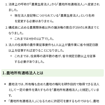
y
法律上の呼称が「農業生産法人」から「農地所有適格法人」へ変更され
ました。
現在法人登記等につけられている「農業生産法人」という名称
を変更する必要はありません。
構成員に占める農業関係者以外の議決権の割合が2分の1未満までと
なりました。
これまでは4分の1以下でした。
法人の役員等の農作業従事要件も1人以上が農作業に省令規定日数
以上を従事すれば足りることになりました。
これまでは、役員等の過半数の者が、省令規定日数以上を従事
する必要がありました。
1．農地所有適格法人とは
農地法では、所有権も含めた農地の権利を耕作目的で取得できる法人
として一定の要件を満たすものを「農地所有適格法人」と規定していま
す。
「農地所有適格法人」になるために許認可を要するものではなく、農地