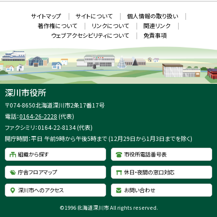
ン
ド
本
ウ
サ
サイトマップ
サイトについて
個人情報の取り扱い
で
文
開
イ
著作権について
リンクについて
関連リンク
へ
き
ト
ま
ウェブアクセシビリティについて
免責事項
戻
す
情
）
る
メ
報
ニ
ュ
ー
へ
深川市役所
戻
住
〒074-8650
北海道深川市2条17番17号
る
所
電話：
0164-26-2228
(代表)
：
ファクシミリ：0164-22-8134 (代表)
開庁時間：平日 午前9時から午後5時まで (12月29日から1月3日までを除く)
組織から探す
市役所電話番号表
庁舎フロアマップ
休日・夜間の窓口対応
深川市へのアクセス
お問い合わせ
©
1996 北海道深川市 All rights reserved.