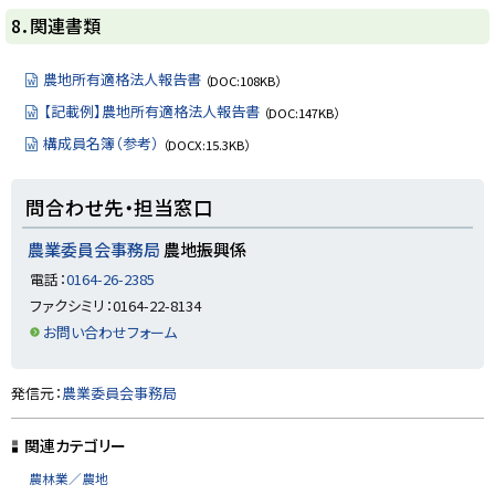
ト
8．関連書類
ッ
プ
農地所有適格法人報告書
（DOC:108KB）
に
【記載例】農地所有適格法人報告書
（DOC:147KB）
戻
構成員名簿（参考）
（DOCX:15.3KB）
る
ト
問合わせ先・担当窓口
ッ
プ
農業委員会事務局
農地振興係
に
電話：
0164-26-2385
戻
ファクシミリ：0164-22-8134
る
お問い合わせフォーム
ト
発信元：
農業委員会事務局
ッ
プ
関連カテゴリー
に
農林業／農地
戻