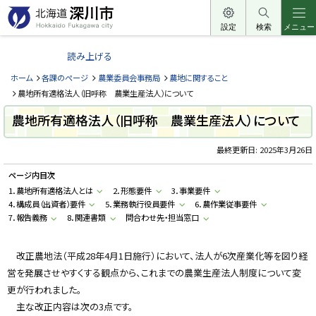
本
文
設定
検索
メニュー
北
へ
海
読み上げる
メ
道
ニ
ホーム
各課のページ
農業委員会事務局
農地に関すること
深
ュ
農地所有適格法人（旧呼称 農業生産法人）について
川
ー
農地所有適格法人（旧呼称 農業生産法人）について
市
へ
H
o
最終更新日:
2025年3月26日
k
k
ページ内目次
a
i
1．農地所有適格法人とは
2．形態要件
3．事業要件
d
4．構成員（出資者）要件
5．業務執行役員要件
6．農作業従事要件
o
F
7．報告義務
8．関連書類
問合わせ先・担当窓口
u
k
a
g
改正農地法（平成28年4月1日施行）において、法人が6次産業化等を図り経
a
営を発展させやすくする観点から、これまでの農業生産法人制度について変
w
a
更が行われました。
c
i
主な改正内容は次の3点です。
t