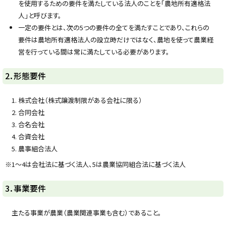
を使用するための要件を満たしている法人のことを「農地所有適格法
人」と呼びます。
一定の要件とは、次の5つの要件の全てを満たすことであり、これらの
要件は農地所有適格法人の設立時だけではなく、農地を使って農業経
営を行っている間は常に満たしている必要があります。
ト
2．形態要件
ッ
プ
株式会社（株式譲渡制限がある会社に限る）
に
合同会社
戻
合名会社
る
合資会社
農事組合法人
※1～4は会社法に基づく法人、5は農業協同組合法に基づく法人
ト
3．事業要件
ッ
プ
主たる事業が農業（農業関連事業も含む）であること。
に