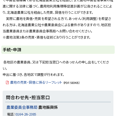
y
進に関する法律に基づく、農用地利用集積等促進計画が公告されることによ
り、北海道農業公社を経由した売買、貸借を行うことができます。
実際に農地を賃借・売買を希望される方で、あっせん（利用調整）を希望さ
れる方は、北海道農業公社や農業委員会による要件がありますので、
地区担
当農業委員または農業委員会事務局へお問い合わせください。
※農地法第3条の売買・賃借も従前どおり行うことができます。
手続・申請
各地区の農業委員、又は下記担当窓口へのあっせんの申し出をしてくださ
い。
申出に基づき、各地区で調整が行われます。
農地の売買・貸借に係るリーフレット
（PDF:583KB）
ト
問合わせ先・担当窓口
ッ
プ
農業委員会事務局
農地振興係
に
電話：
0164-26-2385