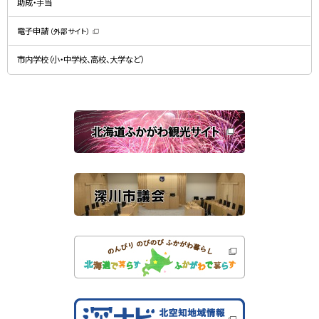
ド
助成・手当
き
ウ
ま
で
す
開
）
電子申請
（外部サイト）
き
（
ま
新
す
規
）
市内学校（小・中学校、高校、大学など）
ウ
ィ
ン
ド
ウ
で
関
開
き
連
ま
す
サ
）
イ
ト