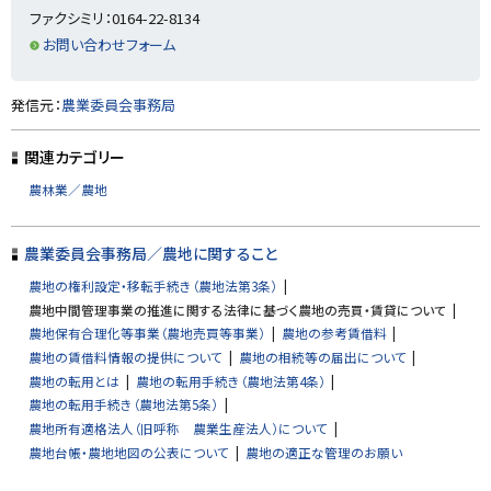
戻
ファクシミリ：0164-22-8134
る
お問い合わせフォーム
ト
発信元：
農業委員会事務局
ッ
プ
関連カテゴリー
に
農林業／農地
戻
る
農業委員会事務局／農地に関すること
農地の権利設定・移転手続き（農地法第3条）
農地中間管理事業の推進に関する法律に基づく農地の売買・賃貸について
農地保有合理化等事業（農地売買等事業）
農地の参考賃借料
農地の賃借料情報の提供について
農地の相続等の届出について
農地の転用とは
農地の転用手続き（農地法第4条）
農地の転用手続き（農地法第5条）
農地所有適格法人（旧呼称 農業生産法人）について
農地台帳・農地地図の公表について
農地の適正な管理のお願い