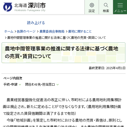
本
文
設定
検索
メニュー
北
へ
海
読み上げる
メ
道
ニ
ホーム
各課のページ
農業委員会事務局
農地に関すること
深
ュ
農地中間管理事業の推進に関する法律に基づく農地の売買・賃貸について
川
ー
農地中間管理事業の推進に関する法律に基づく農地
市
へ
の売買・賃貸について
H
o
k
k
最終更新日:
2025年4月1日
a
i
ページ内目次
d
o
手続・申請
問合わせ先・担当窓口
F
u
k
a
農業経営基盤強化促進法の改正に伴い、市町村による農用地利用集積計
g
画は廃止され、新たに定めることができなくなります。（農用地利用集積計画
a
w
で
設定された賃貸借期間は満了するまで有効
）
a
c
今後「地域計画」を策定した市町村における農地の売買・賃借は、原則とし
i
t
て中間管理機構である北海道農業公社を経由し、また
農地中間管理事業の推