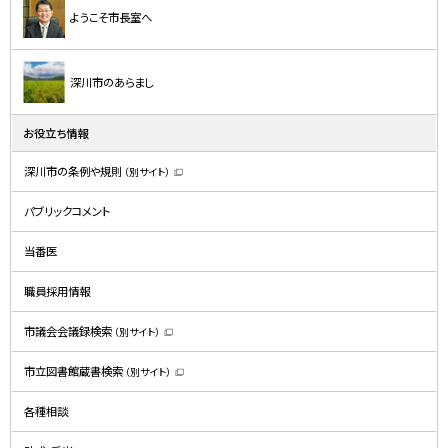
ようこそ市長室へ
深川市のあらまし
お役立ち情報
深川市の条例や規則
（別サイト）
（
新
規
パブリックコメント
ウ
ィ
ン
ド
当番医
ウ
で
開
職員採用情報
き
ま
す
）
市議会会議録検索
（別サイト）
（
新
規
市立図書館蔵書検索
（別サイト）
ウ
（
ィ
新
ン
規
ド
各種相談
ウ
ウ
ィ
で
ン
開