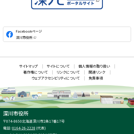
公
Facebookページ
式
深川市役所
S
（
新
N
規
ウ
S
ィ
ン
ド
本
ウ
サ
サイトマップ
サイトについて
個人情報の取り扱い
で
文
開
イ
著作権について
リンクについて
関連リンク
へ
き
ト
ま
ウェブアクセシビリティについて
免責事項
戻
す
情
）
る
メ
報
ニ
ュ
ー
へ
深川市役所
戻
住
〒074-8650
北海道深川市2条17番17号
る
所
電話：
0164-26-2228
(代表)
：