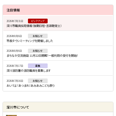
サ
注目情報
イ
2026年7月31日
ピックアップ
ド
深川市職員採用情報（後期日程・言語聴覚士）
・
2026年8月6日
お知らせ
メ
市長タウンミーティングを開催しました
ニ
2026年8月6日
お知らせ
ュ
まちなか交流施設 11月22日開館！一般利用の受付を開始！
ー
2026年7月17日
募集
深川消防署の消防職員を募集します
2026年7月16日
お知らせ
おいでよ！あつまれ！あみあみこども祭り
深川市について