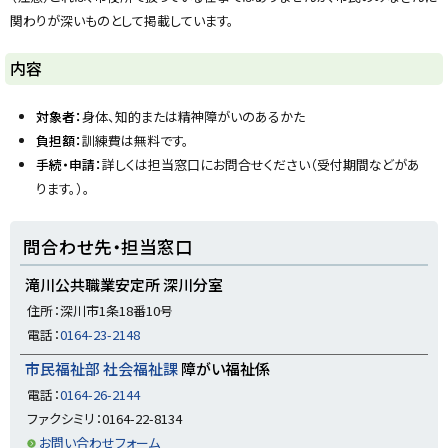
y
関わりが深いものとして掲載しています。
内容
対象者：
身体、知的または精神障がいのあるかた
負担額：
訓練費は無料です。
手続・申請：
詳しくは担当窓口にお問合せください（受付期間などがあ
ります。）。
ト
問合わせ先・担当窓口
ッ
プ
滝川公共職業安定所 深川分室
に
住所：深川市1条18番10号
戻
電話：
0164-23-2148
る
市民福祉部 社会福祉課
障がい福祉係
電話：
0164-26-2144
ファクシミリ：0164-22-8134
お問い合わせフォーム