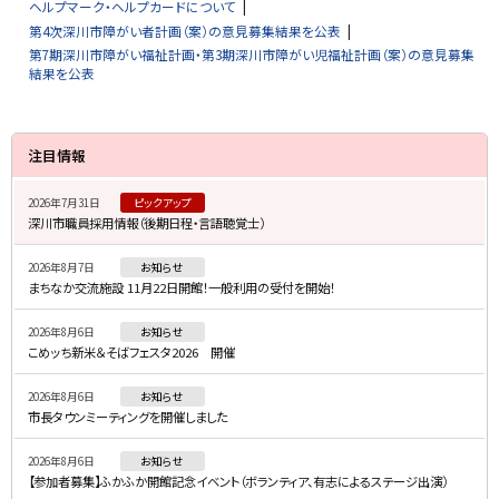
ヘルプマーク・ヘルプカードについて
第4次深川市障がい者計画（案）の意見募集結果を公表
第7期深川市障がい福祉計画・第3期深川市障がい児福祉計画（案）の意見募集
結果を公表
サ
注目情報
イ
2026年7月31日
ピックアップ
ド
深川市職員採用情報（後期日程・言語聴覚士）
・
2026年8月7日
お知らせ
メ
まちなか交流施設 11月22日開館！一般利用の受付を開始！
ニ
2026年8月6日
お知らせ
ュ
こめッち新米＆そばフェスタ2026 開催
ー
2026年8月6日
お知らせ
市長タウンミーティングを開催しました
2026年8月6日
お知らせ
【参加者募集】ふかふか開館記念イベント（ボランティア、有志によるステージ出演）