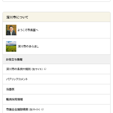
深川市について
ようこそ市長室へ
深川市のあらまし
お役立ち情報
深川市の条例や規則
（別サイト）
（
新
規
パブリックコメント
ウ
ィ
ン
ド
当番医
ウ
で
開
職員採用情報
き
ま
す
）
市議会会議録検索
（別サイト）
（