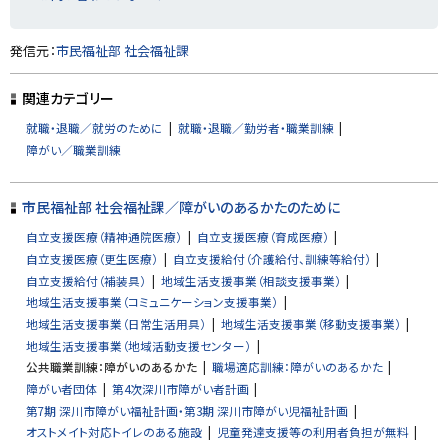
ト
発信元：
市民福祉部 社会福祉課
ッ
プ
関連カテゴリー
に
就職・退職／就労のために
就職・退職／勤労者・職業訓練
戻
障がい／職業訓練
る
市民福祉部 社会福祉課／障がいのあるかたのために
自立支援医療（精神通院医療）
自立支援医療（育成医療）
自立支援医療（更生医療）
自立支援給付（介護給付、訓練等給付）
自立支援給付（補装具）
地域生活支援事業（相談支援事業）
地域生活支援事業（コミュニケーション支援事業）
地域生活支援事業（日常生活用具）
地域生活支援事業（移動支援事業）
地域生活支援事業（地域活動支援センター）
公共職業訓練：障がいのあるかた
職場適応訓練：障がいのあるかた
障がい者団体
第4次深川市障がい者計画
第7期 深川市障がい福祉計画・第3期 深川市障がい児福祉計画
オストメイト対応トイレのある施設
児童発達支援等の利用者負担が無料