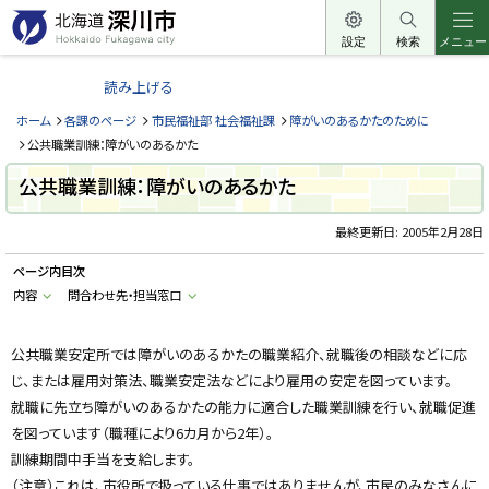
本
文
設定
検索
メニュー
北
へ
海
読み上げる
メ
道
ニ
ホーム
各課のページ
市民福祉部 社会福祉課
障がいのあるかたのために
深
ュ
公共職業訓練：障がいのあるかた
川
ー
公共職業訓練：障がいのあるかた
市
へ
H
o
最終更新日:
2005年2月28日
k
k
ページ内目次
a
i
内容
問合わせ先・担当窓口
d
o
F
u
公共職業安定所では障がいのあるかたの職業紹介、就職後の相談などに応
k
じ、または雇用対策法、職業安定法などにより雇用の安定を図っています。
a
g
就職に先立ち障がいのあるかたの能力に適合した職業訓練を行い、就職促進
a
w
を図っています（職種により6カ月から2年）。
a
c
訓練期間中手当を支給します。
i
（注意）これは、市役所で扱っている仕事ではありませんが、市民のみなさんに
t