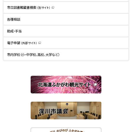
新
規
市立図書館蔵書検索
（別サイト）
ウ
（
ィ
新
ン
規
ド
各種相談
ウ
ウ
ィ
で
ン
開
ド
助成・手当
き
ウ
ま
で
す
開
）
電子申請
（外部サイト）
き
（
ま
新
す
規
）
市内学校（小・中学校、高校、大学など）
ウ
ィ
ン
ド
ウ
で
関
開
き
連
ま
す
サ
）
イ
ト