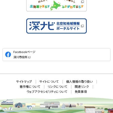
公
Facebookページ
式
深川市役所
S
（
新
N
規
ウ
S
ィ
ン
ド
本
ウ
サ
サイトマップ
サイトについて
個人情報の取り扱い
で
文
開
イ
著作権について
リンクについて
関連リンク
へ
き
ト
ま
ウェブアクセシビリティについて
免責事項
戻
す
情
）
る
メ
報
ニ
ュ