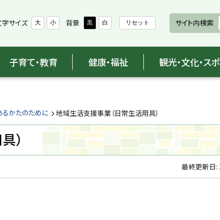
文字サイズ
背景
サイト内検索
大
小
黒
白
リセット
子育て・教育
健康・福祉
観光・文化・ス
あるかたのために
地域生活支援事業（日常生活用具）
具）
最終更新日: