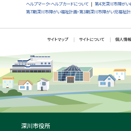
ヘルプマーク・ヘルプカードについて
第4次深川市障がい
第7期深川市障がい福祉計画・第3期深川市障がい児福祉計
本
サ
サイトマップ
サイトについて
個人情報
文
イ
へ
ト
戻
情
る
メ
報
ニ
ュ
ー
へ
戻
る
深川市役所