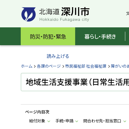
本
本
文
文
へ
へ
メ
戻
北
ニ
る
海
防災・防犯・緊急
暮らし・手続き
ュ
メ
ー
ニ
道
へ
ュ
読み上げる
深
ー
へ
ホーム
各課のページ
市民福祉部 社会福祉課
障がいの
川
戻
る
地域生活支援事業（日常生活用
市
ペ
H
ー
o
ジ
k
k
の
a
ページ内目次
ト
i
d
ッ
給付対象
手続・申請
問合わせ先・担当窓口
o
プ
F