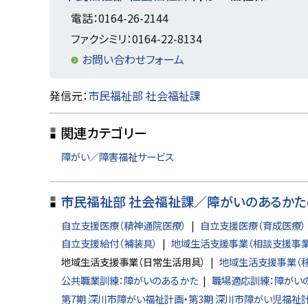
に
電話：0164-26-2144
戻
ファクシミリ：0164-22-8134
る
お問い合わせフォーム
ト
発信元：
市民福祉部 社会福祉課
ッ
関連カテゴリー
プ
に
障がい／障害福祉サービス
戻
る
市民福祉部 社会福祉課／障がいのあるかた
自立支援医療（精神通院医療）
自立支援医療（育成医療）
自立支援給付（補装具）
地域生活支援事業（相談支援事業
地域生活支援事業（日常生活用具）
地域生活支援事業（
公共職業訓練：障がいのあるかた
職場適応訓練：障がい
第7期 深川市障がい福祉計画・第3期 深川市障がい児福祉