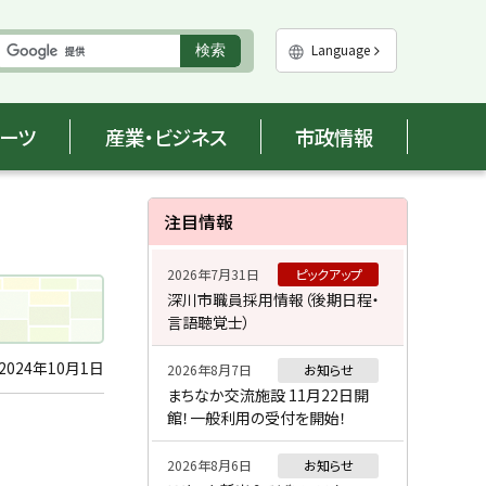
実
Language
検索
行
ポーツ
産業・ビジネス
市政情報
サ
注目情報
イ
2026年7月31日
ピックアップ
ド
深川市職員採用情報（後期日程・
言語聴覚士）
・
メ
2024年10月1日
2026年8月7日
お知らせ
まちなか交流施設 11月22日開
ニ
館！一般利用の受付を開始！
ュ
2026年8月6日
お知らせ