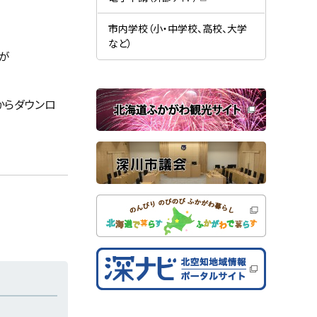
す
開
（
。
）
き
新
ま
規
市内学校（小・中学校、高校、大学
す
ウ
）
など）
ィ
が
ン
ド
ウ
で
関
開
からダウンロ
き
連
ま
す
サ
）
イ
ト