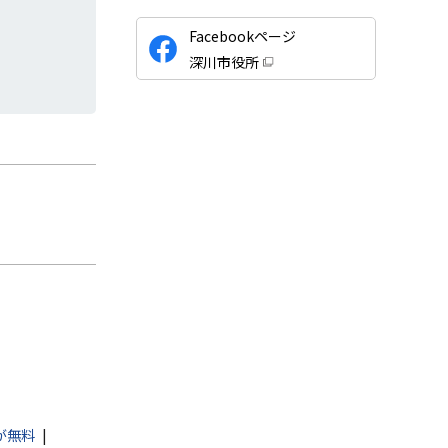
公
Facebookページ
式
深川市役所
S
（
新
N
規
ウ
S
ィ
ン
ド
ウ
で
開
き
ま
す
）
が無料