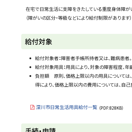
u
へ
k
在宅で日常生活に支障をきたしている重度身体障がい
戻
a
（障がいの区分・等級などにより給付制限があります）
g
る
a
w
a
c
給付対象
i
t
y
給付対象者
：
障害者手帳所持者又は、難病患者。
給付対象用具
：
用具により、対象の障害程度、年
負担額 原則、価格上限以内の用具については
得により、価格上限以内の費用については、自己
深川市日常生活用具給付一覧
（PDF:828KB）
ト
手続・申請