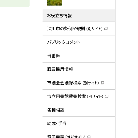
お役立ち情報
深川市の条例や規則
（別サイト）
（
新
規
パブリックコメント
ウ
ィ
ン
当番医
ド
ウ
で
職員採用情報
開
き
ま
市議会会議録検索
（別サイト）
す
（
）
新
規
市立図書館蔵書検索
（別サイト）
ウ
（
ィ
新
ン
規
各種相談
ド
ウ
ウ
ィ
で
ン
助成・手当
開
ド
き
ウ
ま
で
電子申請
（外部サイト）