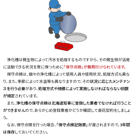
ン
ド
ウ
で
開
き
ま
す
）
浄化槽は微生物によって汚水を処理するものですから、その微生物が活発
に活動できる状況を常に保つために
「保守点検」が義務付けられています。
保守点検は、個々の浄化槽によって使用人員や使用状況、処理方式も異な
り、また、季節によって水温等も異なりますので、その
状況に応じたメンテナン
スを行う必要
があり、
処理方式や規模によって実施しなければならない回数
が規定
されています。
また、
浄化槽の保守点検は北海道知事に登録した業者でなければ行うこと
ができません
ので、あらかじめ登録業者かどうか確認して委託契約をしましょ
う。
なお、保守点検を行った場合、
「保守点検記録票」
が渡されますので、
3年間
は保存
しておいてください。