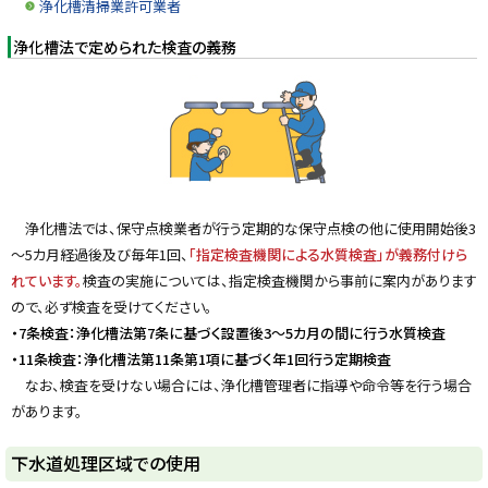
浄化槽清掃業許可業者
浄化槽法で定められた検査の義務
浄化槽法では、保守点検業者が行う定期的な保守点検の他に使用開始後3
～5カ月経過後及び毎年1回、
「指定検査機関による水質検査」が義務付けら
れています。
検査の実施については、指定検査機関から事前に案内があります
ので、必ず検査を受けてください。
・7条検査：浄化槽法第7条に基づく設置後3～5カ月の間に行う水質検査
・11条検査：浄化槽法第11条第1項に基づく年1回行う定期検査
なお、検査を受けない場合には、浄化槽管理者に指導や命令等を行う場合
があります。
ト
下水道処理区域での使用
ッ