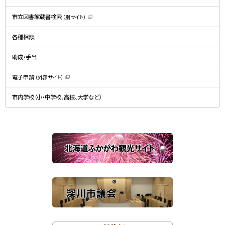
（
新
規
市立図書館蔵書検索
（別サイト）
ウ
（
ィ
新
ン
規
ド
各種相談
ウ
ウ
ィ
で
ン
開
ド
助成・手当
き
ウ
ま
で
す
開
）
電子申請
（外部サイト）
き
（
ま
新
す
規
）
市内学校（小・中学校、高校、大学など）
ウ
ィ
ン
ド
ウ
で
関
開
き
連
ま
す
サ
）
イ
ト