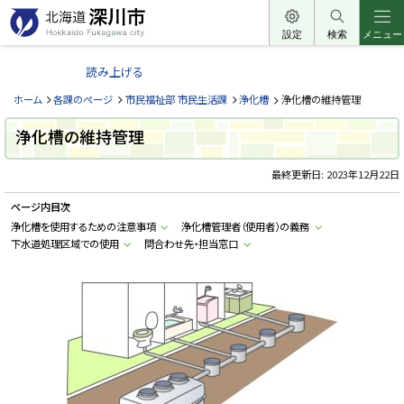
本
文
設定
検索
メニュー
北
へ
海
読み上げる
メ
道
ニ
ホーム
各課のページ
市民福祉部 市民生活課
浄化槽
浄化槽の維持管理
深
ュ
川
浄化槽の維持管理
ー
市
へ
最終更新日:
2023年12月22日
H
o
k
ページ内目次
k
a
浄化槽を使用するための注意事項
浄化槽管理者（使用者）の義務
i
下水道処理区域での使用
問合わせ先・担当窓口
d
o
F
u
k
a
g
a
w
a
c
i
t