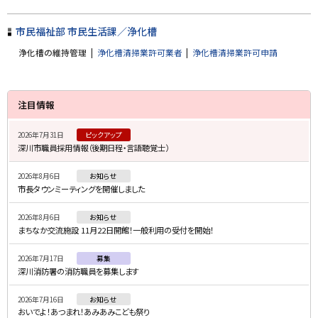
戻
る
市民福祉部 市民生活課／浄化槽
浄化槽の維持管理
浄化槽清掃業許可業者
浄化槽清掃業許可申請
サ
注目情報
イ
2026年7月31日
ピックアップ
ド
深川市職員採用情報（後期日程・言語聴覚士）
・
2026年8月6日
お知らせ
メ
市長タウンミーティングを開催しました
ニ
2026年8月6日
お知らせ
ュ
まちなか交流施設 11月22日開館！一般利用の受付を開始！
ー
2026年7月17日
募集
深川消防署の消防職員を募集します
2026年7月16日
お知らせ
おいでよ！あつまれ！あみあみこども祭り