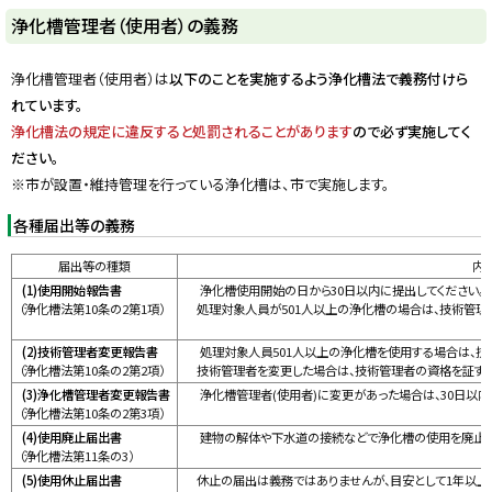
ト
浄化槽管理者（使用者）の義務
ッ
プ
浄化槽管理者（使用者）は
以下のことを実施するよう浄化槽法で義務付けら
に
れています。
戻
浄化槽法の規定に違反すると処罰されることがあります
ので必ず実施してく
る
ださい。
※市が設置・維持管理を行っている浄化槽は、市で実施します。
各種届出等の義務
届出等の種類
内
(1)使用開始報告書
浄化槽使用開始の日から30日以内に提出してください。
（浄化槽法第10条の2第1項）
処理対象人員が501人以上の浄化槽の場合は、技術管理
(2)技術管理者変更報告書
処理対象人員501人以上の浄化槽を使用する場合は、技術
（浄化槽法第10条の2第2項）
技術管理者を変更した場合は、技術管理者の資格を証する書
(3)浄化槽管理者変更報告書
浄化槽管理者(使用者)に変更があった場合は、30日以内
（浄化槽法第10条の2第3項）
(4)使用廃止届出書
建物の解体や下水道の接続などで浄化槽の使用を廃止した
（浄化槽法第11条の3）
(5)使用休止届出書
休止の届出は義務ではありませんが、目安として1年以上