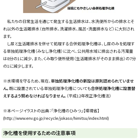
y
私たちの日常生活を通じて発生する生活排水は、水洗便所からの排水とそ
れ以外の生活雑排水（台所排水、洗濯排水、風呂・洗面排水など）に大別され
ます。
し尿と生活雑排水を併せて処理する合併処理浄化槽は、し尿のみを処理す
る単独処理浄化槽（みなし浄化槽）に比べ、公共用水域に排出される汚濁量
は8分の1に減少、また、くみ取り便所使用（生活雑排水がそのまま排出）の7分
の1に減少します。
※水環境を守るため、現在、
単独処理浄化槽の新設は原則認められていませ
ん。
既に設置されている単独処理浄化槽についても
合併処理浄化槽に設置替
えするよう努めなければなりません。
（平成12年改正浄化槽法）
※本ページイラストの出典：「浄化槽のひみつ」【環境省】
(http://www.env.go.jp/recycle/jokaso/himitsu/index.html)
浄化槽を使用するための注意事項