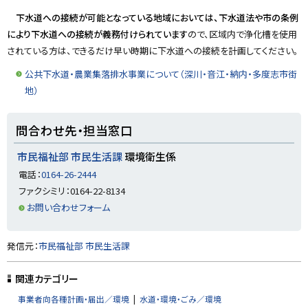
プ
下水道への接続が可能となっている地域においては、下水道法や市の条例
に
により下水道への接続が義務付けられています
ので、区域内で浄化槽を使用
戻
されている方は、できるだけ早い時期に下水道への接続を計画してください。
る
公共下水道・農業集落排水事業について（深川・音江・納内・多度志市街
地）
ト
問合わせ先・担当窓口
ッ
プ
市民福祉部 市民生活課
環境衛生係
に
電話：
0164-26-2444
戻
ファクシミリ：0164-22-8134
る
お問い合わせフォーム
ト
発信元：
市民福祉部 市民生活課
ッ
プ
関連カテゴリー
に
事業者向各種計画・届出／環境
水道・環境・ごみ／環境