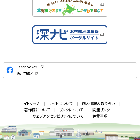
公
Facebookページ
式
深川市役所
S
（
新
N
規
ウ
S
ィ
ン
ド
本
ウ
サ
サイトマップ
サイトについて
個人情報の取り扱い
で
文
開
イ
著作権について
リンクについて
関連リンク
へ
き
ト
ま
ウェブアクセシビリティについて
免責事項
戻
す
情
）
る
メ
報
ニ
ュ