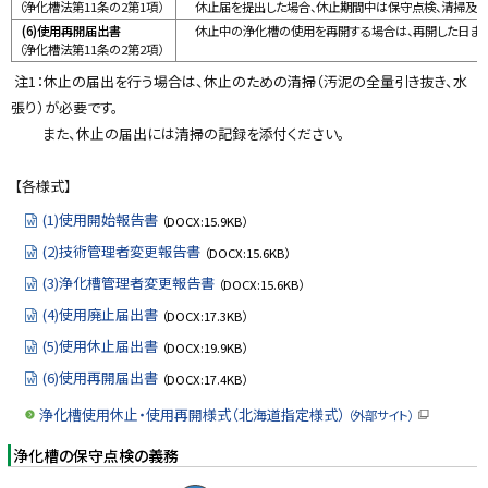
（浄化槽法第11条の2第1項）
休止届を提出した場合、休止期間中は保守点検、清掃及び
(6)使用再開届出書
休止中の浄化槽の使用を再開する場合は、再開した日または
（浄化槽法第11条の2第2項）
注1：休止の届出を行う場合は、休止のための清掃（汚泥の全量引き抜き、水
張り）が必要です。
また、休止の届出には清掃の記録を添付ください。
【各様式】
(1)使用開始報告書
（DOCX:15.9KB）
(2)技術管理者変更報告書
（DOCX:15.6KB）
(3)浄化槽管理者変更報告書
（DOCX:15.6KB）
(4)使用廃止届出書
（DOCX:17.3KB）
(5)使用休止届出書
（DOCX:19.9KB）
(6)使用再開届出書
（DOCX:17.4KB）
浄化槽使用休止・使用再開様式（北海道指定様式）
（外部サイト）
（
新
浄化槽の保守点検の義務
規
ウ
ィ