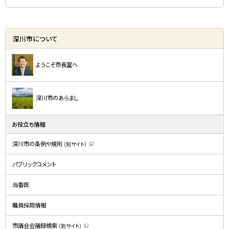
深川市について
ようこそ市長室へ
深川市のあらまし
お役立ち情報
深川市の条例や規則
（別サイト）
（
新
規
パブリックコメント
ウ
ィ
ン
ド
当番医
ウ
で
開
職員採用情報
き
ま
す
）
市議会会議録検索
（別サイト）