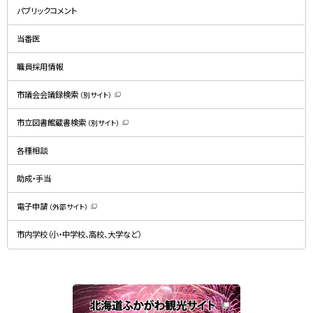
規
パブリックコメント
ウ
ィ
ン
ド
当番医
ウ
で
開
職員採用情報
き
ま
す
）
市議会会議録検索
（別サイト）
（
新
規
市立図書館蔵書検索
（別サイト）
ウ
（
ィ
新
ン
規
ド
各種相談
ウ
ウ
ィ
で
ン
開
ド
助成・手当
き
ウ
ま
で
す
開
）
電子申請
（外部サイト）
き
（
ま
新
す
規
）
市内学校（小・中学校、高校、大学など）
ウ
ィ
ン
ド
ウ
で
関
開
き
連
ま
す
サ