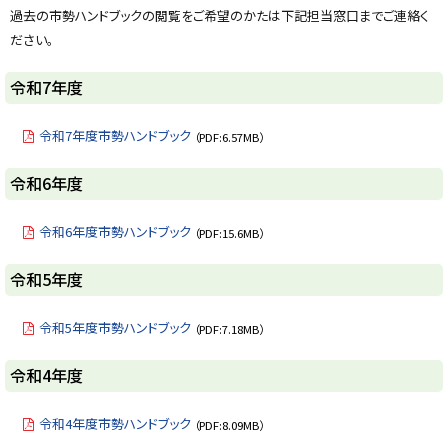
y
過去の市勢ハンドブックの閲覧をご希望のかたは下記担当窓口までご連絡く
ださい。
令和7年度
令和7年度市勢ハンドブック
（PDF:6.57MB）
ト
令和6年度
ッ
プ
令和6年度市勢ハンドブック
（PDF:15.6MB）
に
戻
ト
令和5年度
る
ッ
プ
令和5年度市勢ハンドブック
（PDF:7.18MB）
に
戻
ト
令和4年度
る
ッ
プ
令和4年度市勢ハンドブック
（PDF:8.09MB）
に