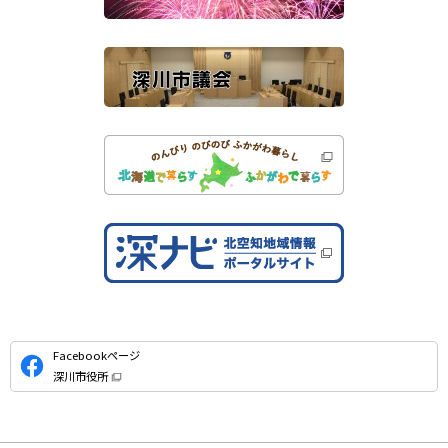
）
イ
ト
公
Facebookページ
式
深川市役所
S
（
新
N
規
ウ
S
ィ
ン