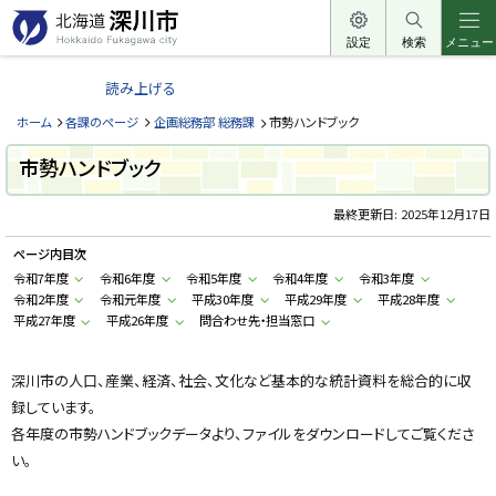
本
文
設定
検索
メニュー
北
へ
海
読み上げる
メ
道
ニ
ホーム
各課のページ
企画総務部 総務課
市勢ハンドブック
深
ュ
川
市勢ハンドブック
ー
市
へ
最終更新日:
2025年12月17日
H
o
k
ページ内目次
k
a
令和7年度
令和6年度
令和5年度
令和4年度
令和3年度
i
令和2年度
令和元年度
平成30年度
平成29年度
平成28年度
d
平成27年度
平成26年度
問合わせ先・担当窓口
o
F
u
k
深川市の人口、産業、経済、社会、文化など基本的な統計資料を総合的に収
a
g
録しています。
a
w
各年度の市勢ハンドブックデータより、ファイルをダウンロードしてご覧くださ
a
い。
c
i
t