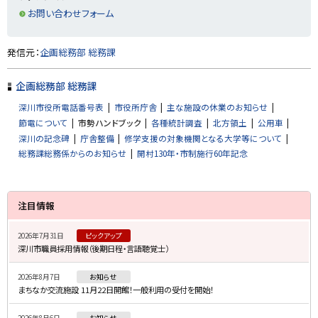
る
お問い合わせフォーム
ト
発信元：
企画総務部 総務課
ッ
プ
企画総務部 総務課
に
深川市役所電話番号表
市役所庁舎
主な施設の休業のお知らせ
戻
節電について
市勢ハンドブック
各種統計調査
北方領土
公用車
る
深川の記念碑
庁舎整備
修学支援の対象機関となる大学等について
総務課総務係からのお知らせ
開村130年・市制施行60年記念
サ
注目情報
イ
2026年7月31日
ピックアップ
ド
深川市職員採用情報（後期日程・言語聴覚士）
・
2026年8月7日
お知らせ
メ
まちなか交流施設 11月22日開館！一般利用の受付を開始！
ニ