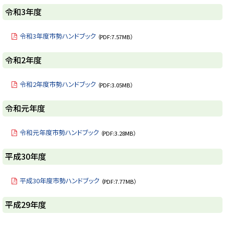
戻
ト
令和3年度
る
ッ
プ
令和3年度市勢ハンドブック
（PDF:7.57MB）
に
戻
ト
令和2年度
る
ッ
プ
令和2年度市勢ハンドブック
（PDF:3.05MB）
に
戻
ト
令和元年度
る
ッ
プ
令和元年度市勢ハンドブック
（PDF:3.28MB）
に
戻
ト
平成30年度
る
ッ
プ
平成30年度市勢ハンドブック
（PDF:7.77MB）
に
戻
ト
平成29年度
る
ッ