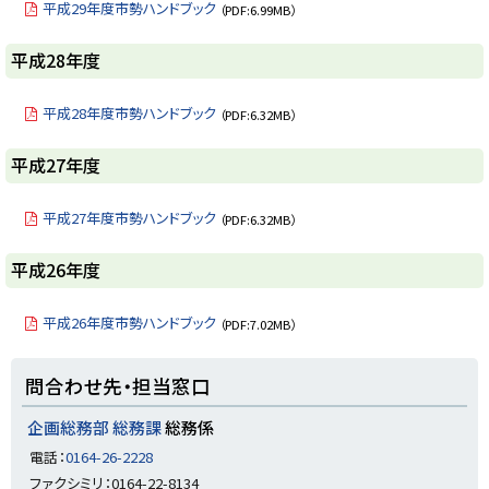
プ
平成29年度市勢ハンドブック
（PDF:6.99MB）
に
戻
ト
平成28年度
る
ッ
プ
平成28年度市勢ハンドブック
（PDF:6.32MB）
に
戻
ト
平成27年度
る
ッ
プ
平成27年度市勢ハンドブック
（PDF:6.32MB）
に
戻
ト
平成26年度
る
ッ
プ
平成26年度市勢ハンドブック
（PDF:7.02MB）
に
戻
ト
問合わせ先・担当窓口
る
ッ
プ
企画総務部 総務課
総務係
に
電話：
0164-26-2228
戻
ファクシミリ：0164-22-8134