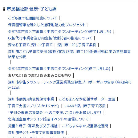
市民福祉部 健康・子ども課
こども誰でも通園制度について
保育園留学を軸とした過疎地魅力化プロジェクト
令和7年市長×市職員×中高生タウンミーティング（終了しました）
収納代行事業者及び指定納付受託者の指定について
深める子育て、深川で子育て
深川市こども子育て条例
深川市こども子育て条例（仮称）案及び深川市こども計画（仮称）案の意見募集
結果を公表
令和6年市長×市職員×中高生タウンミーティング(終了しました)
おいでよ！あつまれ！あみあみこども祭り
深川市学生タウンミーティング運営業務公募型プロポーザルの告示（令和6年6
月12日）
深川市病児・病後児保育事業
こどもまんなか応援サポーター宣言
子育て支援アプリ「ふかすくナビ」
いいね！深川市子育て応援
「子供の未来応援基金」へのご支援、ご協力をお願いします！
北海道主催オンライン婚活イベントの開催について
児童と母子・寡婦及び父子福祉
こどもまんなか児童福祉週間
深川市子ども・子育て支援事業計画