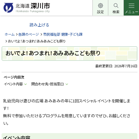
本
文
設定
検索
メニュー
北
へ
海
読み上げる
メ
道
ニ
ホーム
各課のページ
市民福祉部 健康・子ども課
深
ュ
おいでよ！あつまれ！あみあみこども祭り
川
ー
おいでよ！あつまれ！あみあみこども祭り
市
へ
H
o
最終更新日:
2026年7月16日
k
k
ページ内目次
a
i
イベント内容
問合わせ先・担当窓口
d
o
F
u
乳幼児向け遊びの広場 あみあみの年に1回スペシャルイベントを開催しま
k
す！
a
g
無料で参加いただけるプログラムを用意していますのでぜひ、お越しくださ
a
w
い。
a
c
i
イベント内容
t