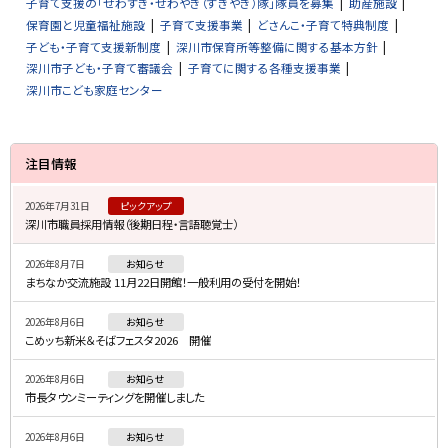
子育て支援の「せわずき・せわやき（すきやき）隊」隊員を募集
助産施設
保育園と児童福祉施設
子育て支援事業
どさんこ・子育て特典制度
子ども・子育て支援新制度
深川市保育所等整備に関する基本方針
深川市子ども・子育て審議会
子育てに関する各種支援事業
深川市こども家庭センター
サ
注目情報
イ
2026年7月31日
ピックアップ
ド
深川市職員採用情報（後期日程・言語聴覚士）
・
2026年8月7日
お知らせ
メ
まちなか交流施設 11月22日開館！一般利用の受付を開始！
ニ
2026年8月6日
お知らせ
ュ
こめッち新米＆そばフェスタ2026 開催
ー
2026年8月6日
お知らせ
市長タウンミーティングを開催しました
2026年8月6日
お知らせ