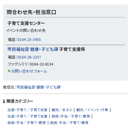
ト
問合わせ先・担当窓口
ッ
プ
子育て支援センター
に
イベントの問い合わせ先
戻
電話：
0164-23-3455
る
市民福祉部 健康・子ども課
子育て支援係
電話：
0164-26-2237
ファクシミリ：0164-22-8134
お問い合わせフォーム
ト
発信元：
市民福祉部 健康・子ども課
ッ
プ
関連カテゴリー
に
出産・子育て／子育て支援
観光／あそぶ
観光／イベント・行事
戻
出産・子育て／子育て支援
助成・手当／子育て・教育
る
助成・手当／子育て・教育
助成・手当／子育て・教育