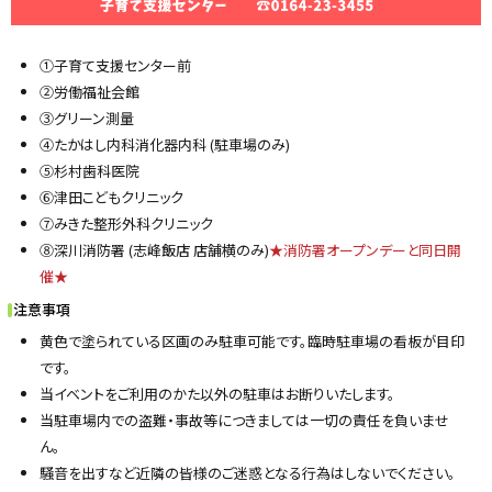
①子育て支援センター前
②労働福祉会館
③グリーン測量
④たかはし内科消化器内科 (駐車場のみ)
⑤杉村歯科医院
⑥津田こどもクリニック
⑦みきた整形外科クリニック
⑧深川消防署 (志峰飯店 店舗横のみ)
★消防署オープンデーと同日開
催★
注意事項
黄色で塗られている区画のみ駐車可能です。臨時駐車場の看板が目印
です。
当イベントをご利用のかた以外の駐車はお断りいたします。
当駐車場内での盗難・事故等につきましては一切の責任を負いませ
ん。
騒音を出すなど近隣の皆様のご迷惑となる行為はしないでください。