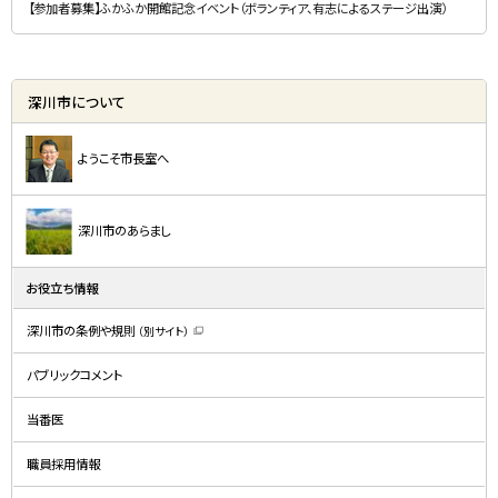
【参加者募集】ふかふか開館記念イベント（ボランティア、有志によるステージ出演）
深川市について
ようこそ市長室へ
深川市のあらまし
お役立ち情報
深川市の条例や規則
（別サイト）
（
新
規
パブリックコメント
ウ
ィ
ン
ド
当番医
ウ
で
開
職員採用情報
き
ま
す