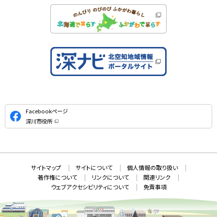
公
Facebookページ
式
深川市役所
S
（
新
N
規
ウ
S
ィ
ン
ド
本
ウ
サ
サイトマップ
サイトについて
個人情報の取り扱い
で
文
開
イ
著作権について
リンクについて
関連リンク
へ
き
ト
ま
ウェブアクセシビリティについて
免責事項
戻
す
情
）
る
メ
報
ニ