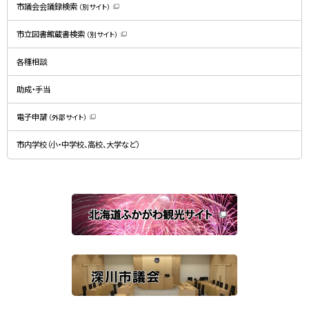
）
市議会会議録検索
（別サイト）
（
新
規
市立図書館蔵書検索
（別サイト）
ウ
（
ィ
新
ン
規
ド
各種相談
ウ
ウ
ィ
で
ン
開
ド
助成・手当
き
ウ
ま
で
す
開
）
電子申請
（外部サイト）
き
（
ま
新
す
規
）
市内学校（小・中学校、高校、大学など）
ウ
ィ
ン
ド
ウ
で
関
開
き
連
ま
す
サ
）
イ
ト