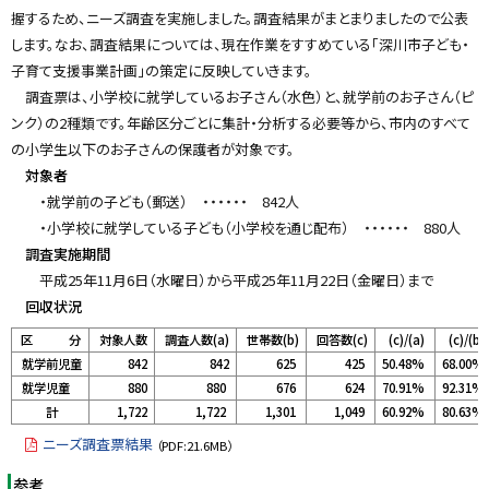
握するため、ニーズ調査を実施しました。調査結果がまとまりましたので公表
します。なお、調査結果については、現在作業をすすめている「深川市子ども・
子育て支援事業計画」の策定に反映していきます。
調査票は、小学校に就学しているお子さん（水色）と、就学前のお子さん（ピ
ンク）の2種類です。年齢区分ごとに集計・分析する必要等から、市内のすべて
の小学生以下のお子さんの保護者が対象です。
対象者
・就学前の子ども（郵送） ・・・・・・ 842人
・小学校に就学している子ども（小学校を通じ配布） ・・・・・・ 880人
調査実施期間
平成25年11月6日（水曜日）から平成25年11月22日（金曜日）まで
回収状況
区 分
対象人数
調査人数(a)
世帯数(b)
回答数(c)
(c)/(a)
(c)/(b)
就学前児童
842
842
625
425
50.48%
68.00%
就学児童
880
880
676
624
70.91%
92.31%
計
1,722
1,722
1,301
1,049
60.92%
80.63%
ニーズ調査票結果
（PDF:21.6MB）
参考