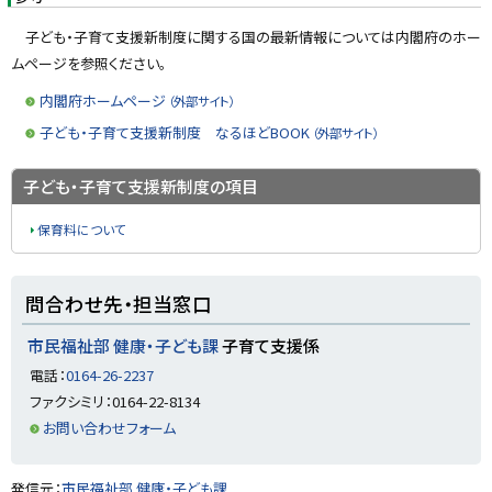
子ども・子育て支援新制度に関する国の最新情報については内閣府のホー
ムページを参照ください。
内閣府ホームページ
（外部サイト）
子ども・子育て支援新制度 なるほどBOOK
（外部サイト）
ト
子ども・子育て支援新制度の項目
ッ
保育料について
プ
に
戻
ト
問合わせ先・担当窓口
る
ッ
プ
市民福祉部 健康・子ども課
子育て支援係
に
電話：
0164-26-2237
戻
ファクシミリ：0164-22-8134
る
お問い合わせフォーム
ト
発信元：
市民福祉部 健康・子ども課