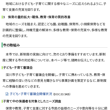
地域における子ども・子育てに関する様々なニーズに応えられるように、子
育て支援の充実を図ります。
3 保育の量的拡大・確保、教育・保育の質的改善
地域のニーズを踏まえ、認定こども園、幼稚園、保育所、小規模保育などを
計画的に整備し、待機児童の解消や、多様な教育・保育の充実や、多様な教育
の充実を図ります。
市の取組み
本市では、新制度の実施に向けて、次のとおり準備をすすめています。新制
度に関する市の対応等については、本ページ等で、随時お伝えしていきます。
子ども・子育て審議会
深川市子ども・子育て審議会を開催し、子育てに携わっている方、教育・保
育に経験の深い方などの意見を聞きながら事業計画を策定するなど、新制度
への準備を進めていきます。
子ども・子育て審議会開催状況
（DOC:33.5KB）
子育て中の保護者を対象としたニーズ調査
保育や教育、子育て支援に対する市民の皆様のニーズや意向等を十分に把