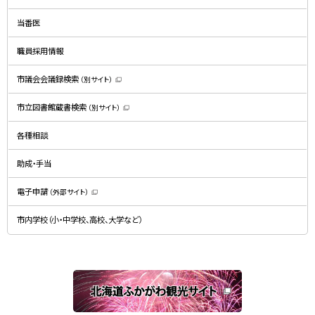
ィ
ン
ド
当番医
ウ
で
開
職員採用情報
き
ま
す
）
市議会会議録検索
（別サイト）
（
新
規
市立図書館蔵書検索
（別サイト）
ウ
（
ィ
新
ン
規
ド
各種相談
ウ
ウ
ィ
で
ン
開
ド
助成・手当
き
ウ
ま
で
す
開
）
電子申請
（外部サイト）
き
（
ま
新
す
規
）
市内学校（小・中学校、高校、大学など）
ウ
ィ
ン
ド
ウ
で
関
開
き
連
ま
す
サ
）
イ