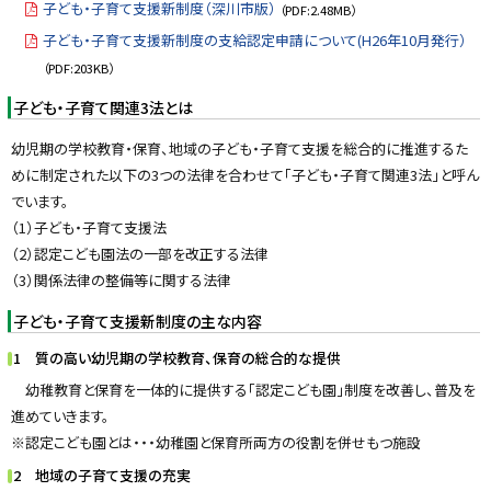
子ども・子育て支援新制度（深川市版）
（PDF:2.48MB）
y
子ども・子育て支援新制度の支給認定申請について(H26年10月発行）
（PDF:203KB）
子ども・子育て関連3法とは
幼児期の学校教育・保育、地域の子ども・子育て支援を総合的に推進するた
めに制定された以下の3つの法律を合わせて「子ども・子育て関連3法」と呼ん
でいます。
（1）子ども・子育て支援法
（2）認定こども園法の一部を改正する法律
（3）関係法律の整備等に関する法律
子ども・子育て支援新制度の主な内容
1 質の高い幼児期の学校教育、保育の総合的な提供
幼稚教育と保育を一体的に提供する「認定こども園」制度を改善し、普及を
進めていきます。
※認定こども園とは・・・幼稚園と保育所両方の役割を併せもつ施設
2 地域の子育て支援の充実