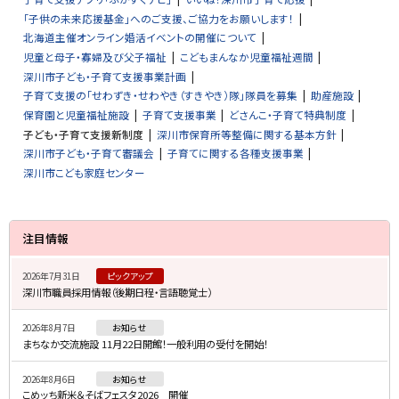
「子供の未来応援基金」へのご支援、ご協力をお願いします！
北海道主催オンライン婚活イベントの開催について
児童と母子・寡婦及び父子福祉
こどもまんなか児童福祉週間
深川市子ども・子育て支援事業計画
子育て支援の「せわずき・せわやき（すきやき）隊」隊員を募集
助産施設
保育園と児童福祉施設
子育て支援事業
どさんこ・子育て特典制度
子ども・子育て支援新制度
深川市保育所等整備に関する基本方針
深川市子ども・子育て審議会
子育てに関する各種支援事業
深川市こども家庭センター
サ
注目情報
イ
2026年7月31日
ピックアップ
ド
深川市職員採用情報（後期日程・言語聴覚士）
・
2026年8月7日
お知らせ
メ
まちなか交流施設 11月22日開館！一般利用の受付を開始！
ニ
2026年8月6日
お知らせ
ュ
こめッち新米＆そばフェスタ2026 開催