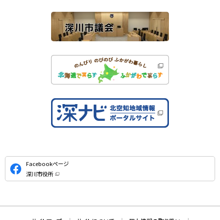
ト
公
Facebookページ
式
深川市役所
S
（
新
N
規
ウ
S
ィ
ン
ド
本
ウ