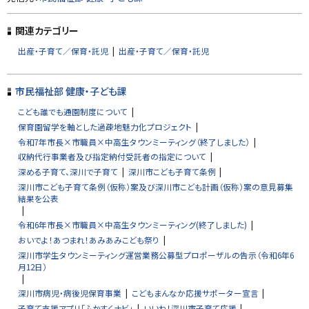
ッ
プ
関連カテゴリー
に
出産・子育て／保育・託児
出産・子育て／保育・託児
戻
る
市民福祉部 健康・子ども課
こども誰でも通園制度について
保育園留学を軸とした過疎地魅力化プロジェクト
令和7年市長×市職員×中高生タウンミーティング（終了しました）
収納代行事業者及び指定納付受託者の指定について
深める子育て、深川で子育て
深川市こども子育て条例
深川市こども子育て条例（仮称）案及び深川市こども計画（仮称）案の意見募集
結果を公表
令和6年市長×市職員×中高生タウンミーティング(終了しました)
おいでよ！あつまれ！あみあみこども祭り
深川市学生タウンミーティング運営業務公募型プロポーザルの告示（令和6年6
月12日）
深川市病児・病後児保育事業
こどもまんなか応援サポーター宣言
子育て支援アプリ「ふかすくナビ」
いいね！深川市子育て応援