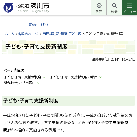
本
文
設定
検索
メニュー
北
へ
海
読み上げる
メ
道
ニ
ホーム
各課のページ
市民福祉部 健康・子ども課
子ども・子育て支援新制度
深
ュ
川
子ども・子育て支援新制度
ー
市
へ
最終更新日:
2014年10月27日
H
o
k
ページ内目次
k
a
子ども・子育て支援新制度
子ども・子育て支援新制度の項目
i
問合わせ先・担当窓口
d
o
F
u
子ども・子育て支援新制度
k
a
g
a
平成24年8月に子ども・子育て関連3法が成立し、平成27年度より就学前のお
w
子さんの保育や教育、子育て支援の新たなしくみ「
子ども・子育て支援新制
a
c
度
」が本格的に実施される予定です。
i
t