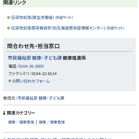
ト
関連リンク
ッ
プ
伝染性紅斑(厚生労働省)
（外部サイト）
に
伝染性紅斑感染報告状況(北海道感染症情報センター)
（外部サイト）
戻
る
ト
問合わせ先・担当窓口
ッ
プ
市民福祉部 健康・子ども課
健康推進係
に
電話：
0164-26-2609
戻
ファクシミリ：0164-22-8134
る
お問い合わせフォーム
ト
発信元：
市民福祉部 健康・子ども課
ッ
プ
関連カテゴリー
に
健康／健康管理
健康／健康管理
戻
る