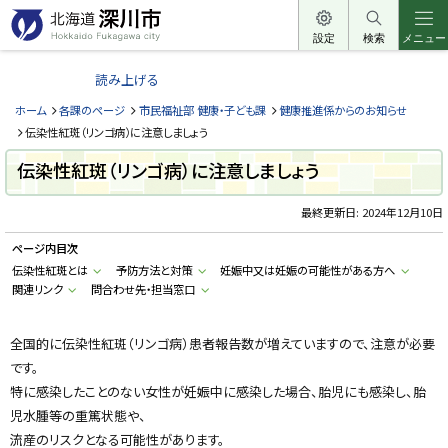
本
文
設定
検索
メニュー
北
へ
海
読み上げる
メ
道
ニ
ホーム
各課のページ
市民福祉部 健康・子ども課
健康推進係からのお知らせ
深
ュ
伝染性紅斑（リンゴ病）に注意しましょう
川
ー
伝染性紅斑（リンゴ病）に注意しましょう
市
へ
H
o
最終更新日:
2024年12月10日
k
k
ページ内目次
a
i
伝染性紅斑とは
予防方法と対策
妊娠中又は妊娠の可能性がある方へ
d
関連リンク
問合わせ先・担当窓口
o
F
u
k
全国的に伝染性紅斑（リンゴ病）患者報告数が増えていますので、注意が必要
a
g
です。
a
w
特に感染したことのない女性が妊娠中に感染した場合、胎児にも感染し、胎
a
児水腫等の重篤状態や、
c
i
流産のリスクとなる可能性があります。
t