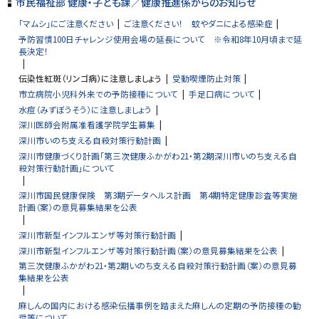
市民福祉部 健康・子ども課／健康推進係からのお知らせ
「マムシ」にご注意ください
ご注意ください！ 蚊やダニによる感染症
予防習慣100日チャレンジ使用会場の延長について ※令和8年10月頃まで延
長決定！
伝染性紅斑（リンゴ病）に注意しましょう
受動喫煙防止対策
市立病院小児科外来での予防接種について
手足口病について
水痘（みずぼうそう）に注意しましょう
深川医師会附属准看護学院学生募集
深川市いのち支える自殺対策行動計画
深川市健康づくり計画「第三次健康ふかがわ21・第2期深川市いのち支える自
殺対策行動計画」について
深川市国民健康保険 第3期データヘルス計画 第4期特定健康診査等実施
計画（案）の意見募集結果を公表
深川市新型インフルエンザ等対策行動計画
深川市新型インフルエンザ等対策行動計画（案）の意見募集結果を公表
第三次健康ふかがわ21・第2期いのち支える自殺対策行動計画（案）の意見募
集結果を公表
麻しんの国内における感染伝播事例を踏まえた麻しんの定期の予防接種の勧
奨等について