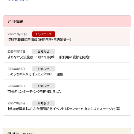
サ
注目情報
イ
2026年7月31日
ピックアップ
ド
深川市職員採用情報（後期日程・言語聴覚士）
・
2026年8月7日
お知らせ
メ
まちなか交流施設 11月22日開館！一般利用の受付を開始！
ニ
2026年8月6日
お知らせ
ュ
こめッち新米＆そばフェスタ2026 開催
ー
2026年8月6日
お知らせ
市長タウンミーティングを開催しました
2026年8月6日
お知らせ
【参加者募集】ふかふか開館記念イベント（ボランティア、有志によるステージ出演）
深川市について