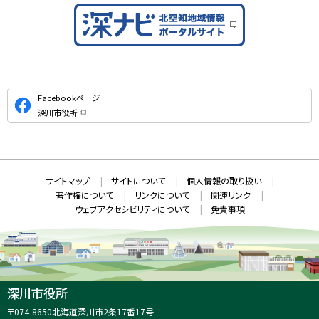
公
Facebookページ
式
深川市役所
S
（
新
N
規
ウ
S
ィ
ン
ド
本
ウ
サ
サイトマップ
サイトについて
個人情報の取り扱い
で
文
開
イ
著作権について
リンクについて
関連リンク
へ
き
ト
ま
ウェブアクセシビリティについて
免責事項
戻
す
情
）
る
メ
報
ニ
ュ
ー
へ
深川市役所
戻
住
〒074-8650
北海道深川市2条17番17号
る