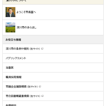
ようこそ市長室へ
深川市のあらまし
お役立ち情報
深川市の条例や規則
（別サイト）
（
新
規
パブリックコメント
ウ
ィ
ン
ド
当番医
ウ
で
開
職員採用情報
き
ま
す
）
市議会会議録検索
（別サイト）
（
新
規
市立図書館蔵書検索
（別サイト）
ウ
（
ィ
新
ン
規
ド
各種相談