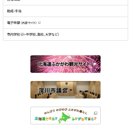
ウ
ウ
ィ
で
ン
開
ド
助成・手当
き
ウ
ま
で
す
開
）
電子申請
（外部サイト）
き
（
ま
新
す
規
）
市内学校（小・中学校、高校、大学など）
ウ
ィ
ン
ド
ウ
で
関
開
き
連
ま
す
サ
）
イ
ト