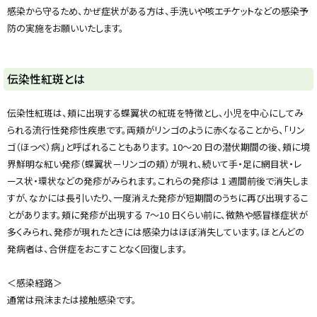
y
感染から守るため、かぜ症状がある方は、手洗いや咳エチケットなどの感染予
防の実施をお願いいたします。
伝染性紅斑とは
伝染性紅斑は、頬に出現する蝶翼状の紅斑を特徴とし、小児を中心にしてみ
られる流行性発疹性疾患です。両頬がリンゴのように赤くなることから、「リン
ゴ（ほっぺ）病」と呼ばれることもあります。 10～20 日の潜伏期間の後、頬に境
界鮮明な紅い発疹（蝶翼状－リンゴの頬）が現れ、続いて手・足に網目状・レ
ース状・環状などの発疹がみられます。これらの発疹は 1 週間前後で消失しま
すが、なかには長引いたり、一度消えた発疹が短期間のうちに再び出現するこ
とがあります。頬に発疹が出現する 7～10 日くらい前に、微熱や感冒様症状が
多くみられ、発疹が現れたときには感染力はほぼ消失しています。ほとんどの
発病者は、合併症をおこすことなく回復します。
＜感染経路＞
通常は飛沫または接触感染です。