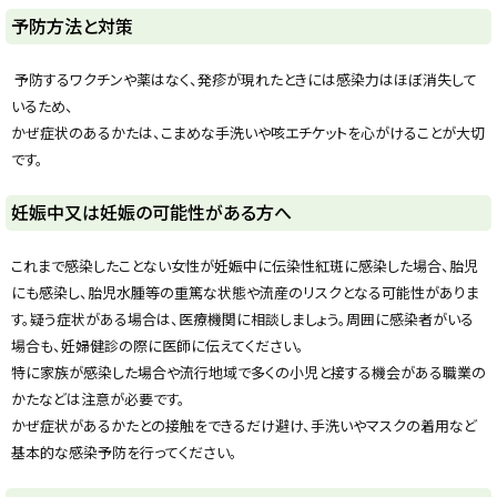
ト
予防方法と対策
ッ
プ
予防するワクチンや薬はなく、発疹が現れたときには感染力はほぼ消失して
に
いるため、
戻
かぜ症状のあるかたは、こまめな手洗いや咳エチケットを心がけることが大切
る
です。
ト
妊娠中又は妊娠の可能性がある方へ
ッ
プ
これまで感染したことない女性が妊娠中に伝染性紅斑に感染した場合、胎児
に
にも感染し、胎児水腫等の重篤な状態や流産のリスクとなる可能性がありま
戻
す。疑う症状がある場合は、医療機関に相談しましょう。周囲に感染者がいる
る
場合も、妊婦健診の際に医師に伝えてください。
特に家族が感染した場合や流行地域で多くの小児と接する機会がある職業の
かたなどは注意が必要です。
かぜ症状があるかたとの接触をできるだけ避け、手洗いやマスクの着用など
基本的な感染予防を行ってください。