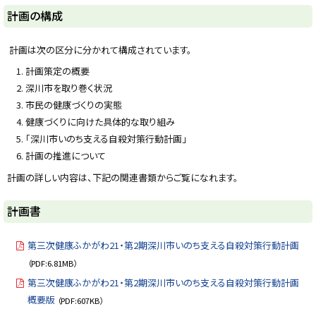
ト
計画の構成
ッ
プ
計画は次の区分に分かれて構成されています。
に
計画策定の概要
戻
深川市を取り巻く状況
る
市民の健康づくりの実態
健康づくりに向けた具体的な取り組み
「深川市いのち支える自殺対策行動計画」
計画の推進について
計画の詳しい内容は、下記の関連書類からご覧になれます。
ト
計画書
ッ
プ
第三次健康ふかがわ21・第2期深川市いのち支える自殺対策行動計画
に
（PDF:6.81MB）
戻
第三次健康ふかがわ21・第2期深川市いのち支える自殺対策行動計画
る
概要版
（PDF:607KB）