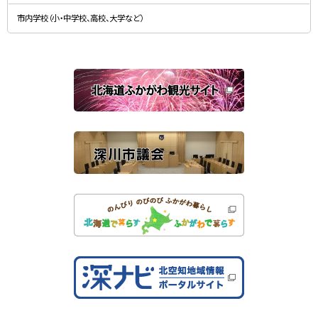
新
す
規
）
市内学校（小・中学校、高校、大学など）
ウ
ィ
ン
ド
ウ
で
関
開
き
連
ま
す
サ
）
イ
ト