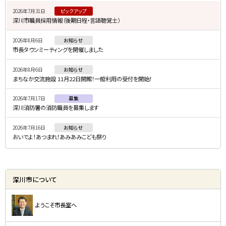
イ
2026年7月31日
ピックアップ
ド
深川市職員採用情報（後期日程・言語聴覚士）
・
2026年8月6日
お知らせ
メ
市長タウンミーティングを開催しました
ニ
2026年8月6日
お知らせ
ュ
まちなか交流施設 11月22日開館！一般利用の受付を開始！
ー
2026年7月17日
募集
深川消防署の消防職員を募集します
2026年7月16日
お知らせ
おいでよ！あつまれ！あみあみこども祭り
深川市について
ようこそ市長室へ