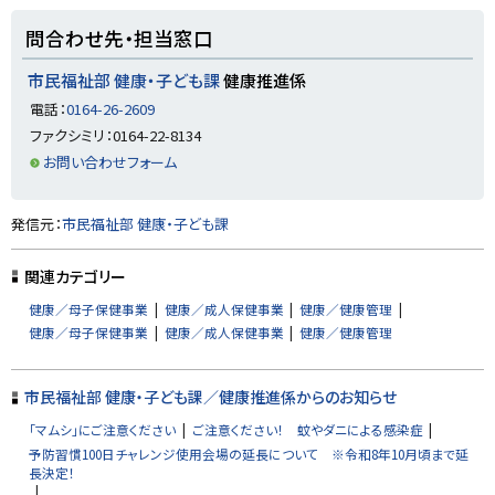
ト
問合わせ先・担当窓口
ッ
プ
市民福祉部 健康・子ども課
健康推進係
に
電話：
0164-26-2609
戻
ファクシミリ：0164-22-8134
る
お問い合わせフォーム
ト
発信元：
市民福祉部 健康・子ども課
ッ
プ
関連カテゴリー
に
健康／母子保健事業
健康／成人保健事業
健康／健康管理
戻
健康／母子保健事業
健康／成人保健事業
健康／健康管理
る
市民福祉部 健康・子ども課／健康推進係からのお知らせ
「マムシ」にご注意ください
ご注意ください！ 蚊やダニによる感染症
予防習慣100日チャレンジ使用会場の延長について ※令和8年10月頃まで延
長決定！