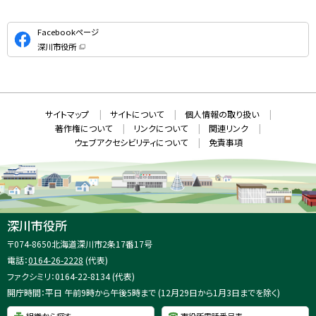
公
Facebookページ
式
深川市役所
S
（
新
N
規
ウ
S
ィ
ン
ド
本
ウ
サ
サイトマップ
サイトについて
個人情報の取り扱い
で
文
開
イ
著作権について
リンクについて
関連リンク
へ
き
ト
ま
ウェブアクセシビリティについて
免責事項
戻
す
情
）
る
メ
報
ニ
ュ
ー
へ
深川市役所
戻
住
〒074-8650
北海道深川市2条17番17号
る
所
電話：
0164-26-2228
(代表)
：
ファクシミリ：0164-22-8134 (代表)
開庁時間：平日 午前9時から午後5時まで (12月29日から1月3日までを除く)
組織から探す
市役所電話番号表