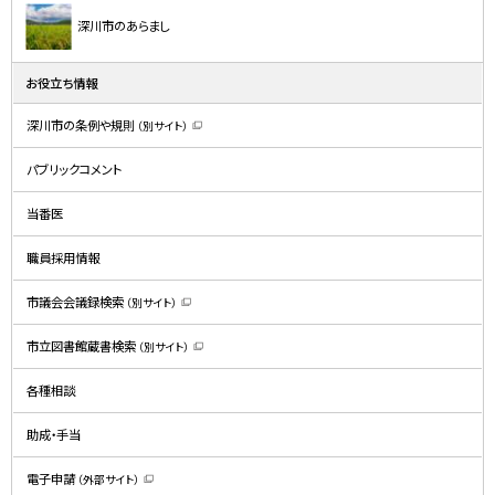
深川市のあらまし
お役立ち情報
深川市の条例や規則
（別サイト）
（
新
規
パブリックコメント
ウ
ィ
ン
ド
当番医
ウ
で
開
職員採用情報
き
ま
す
）
市議会会議録検索
（別サイト）
（
新
規
市立図書館蔵書検索
（別サイト）
ウ
（
ィ
新
ン
規
ド
各種相談
ウ
ウ
ィ
で
ン
開
ド
助成・手当
き
ウ
ま
で
す
開
）
電子申請
（外部サイト）
き
（
ま