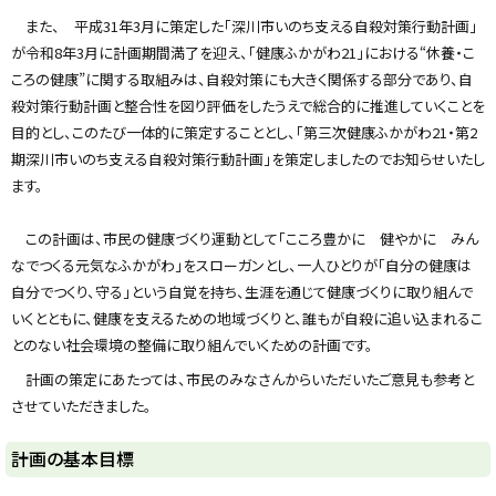
y
また、 平成31年3月に策定した「深川市いのち支える自殺対策行動計画」
が令和8年3月に計画期間満了を迎え、「健康ふかがわ21」における“休養・こ
ころの健康”に関する取組みは、自殺対策にも大きく関係する部分であり、自
殺対策行動計画と整合性を図り評価をしたうえで総合的に推進していくことを
目的とし、このたび一体的に策定することとし、「第三次健康ふかがわ21・第2
期深川市いのち支える自殺対策行動計画」を策定しましたのでお知らせいたし
ます。
この計画は、市民の健康づくり運動として「こころ豊かに 健やかに みん
なでつくる元気なふかがわ」をスローガンとし、一人ひとりが「自分の健康は
自分でつくり、守る」という自覚を持ち、生涯を通じて健康づくりに取り組んで
いくとともに、健康を支えるための地域づくりと、誰もが自殺に追い込まれるこ
とのない社会環境の整備に取り組んでいくための計画です。
計画の策定にあたっては、市民のみなさんからいただいたご意見も参考と
させていただきました。
計画の基本目標