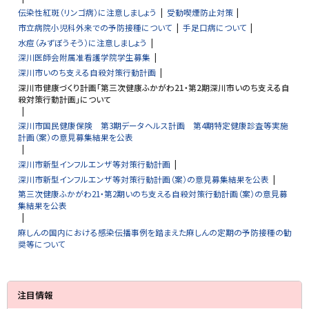
伝染性紅斑（リンゴ病）に注意しましょう
受動喫煙防止対策
市立病院小児科外来での予防接種について
手足口病について
水痘（みずぼうそう）に注意しましょう
深川医師会附属准看護学院学生募集
深川市いのち支える自殺対策行動計画
深川市健康づくり計画「第三次健康ふかがわ21・第2期深川市いのち支える自
殺対策行動計画」について
深川市国民健康保険 第3期データヘルス計画 第4期特定健康診査等実施
計画（案）の意見募集結果を公表
深川市新型インフルエンザ等対策行動計画
深川市新型インフルエンザ等対策行動計画（案）の意見募集結果を公表
第三次健康ふかがわ21・第2期いのち支える自殺対策行動計画（案）の意見募
集結果を公表
麻しんの国内における感染伝播事例を踏まえた麻しんの定期の予防接種の勧
奨等について
サ
注目情報