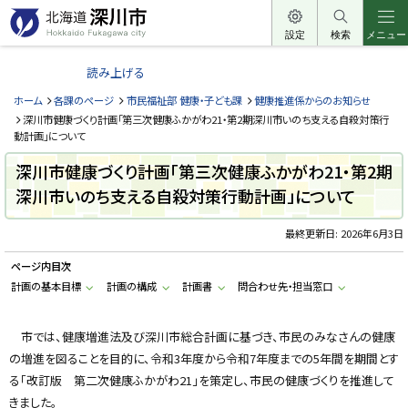
本
文
設定
検索
メニュー
北
へ
海
読み上げる
メ
道
ニ
ホーム
各課のページ
市民福祉部 健康・子ども課
健康推進係からのお知らせ
深
ュ
深川市健康づくり計画「第三次健康ふかがわ21・第2期深川市いのち支える自殺対策行
川
動計画」について
ー
市
へ
深川市健康づくり計画「第三次健康ふかがわ21・第2期
H
o
深川市いのち支える自殺対策行動計画」について
k
k
a
最終更新日:
2026年6月3日
i
d
o
ページ内目次
F
計画の基本目標
計画の構成
計画書
問合わせ先・担当窓口
u
k
a
g
市では、健康増進法及び深川市総合計画に基づき、市民のみなさんの健康
a
w
の増進を図ることを目的に、令和3年度から令和7年度までの5年間を期間とす
a
る「改訂版 第二次健康ふかがわ21」を策定し、市民の健康づくりを推進して
c
i
きました。
t