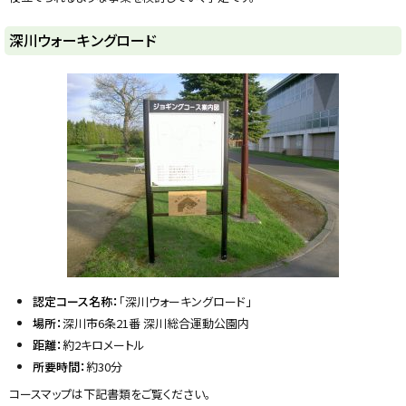
y
深川ウォーキングロード
認定コース名称：
「深川ウォーキングロード」
場所：
深川市6条21番 深川総合運動公園内
距離：
約2キロメートル
所要時間：
約30分
コースマップは下記書類をご覧ください。