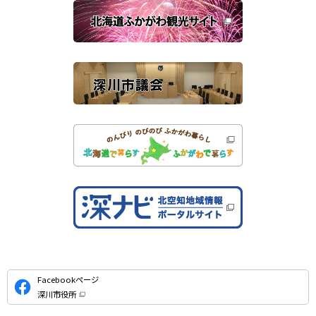
き
連
ま
す
サ
）
イ
ト
公
Facebookページ
式
深川市役所
S
（
新
N