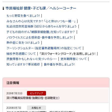
市民福祉部 健康・子ども課／ヘルシーコーナー
もっと野菜を食べましょう!
みなさんの心は元気ですか? 「心と体はいつも一緒…」
乳幼児突然死症候群（SIDS）から赤ちゃんを守りましょう
子どもの目のがん「網膜芽細胞腫」を知っていますか？
ノロウイルスによる感染症・食中毒を予防しましょう!
熱中症に気をつけましょう
クーリングシェルター（指定暑熱避難場所）の指定について
結核予防週間について
「深川ウォーキングロード」を活用しましょう！
摂食障害かもしれないと気づいたら・・・
更年期障害について
知っていますか？帯状疱疹
食中毒を予防しましょう!
サ
注目情報
イ
2026年7月31日
ピックアップ
ド
深川市職員採用情報（後期日程・言語聴覚士）
・
2026年8月7日
お知らせ
メ