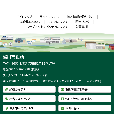
規
ウ
S
ィ
ン
ド
本
ウ
サ
サイトマップ
サイトについて
個人情報の取り扱い
で
文
開
イ
著作権について
リンクについて
関連リンク
へ
き
ト
ま
ウェブアクセシビリティについて
免責事項
戻
す
情
）
る
メ
報
ニ
ュ
ー
へ
深川市役所
戻
住
〒074-8650
北海道深川市2条17番17号
る
所
電話：
0164-26-2228
(代表)
：
ファクシミリ：0164-22-8134 (代表)
開庁時間：平日 午前9時から午後5時まで (12月29日から1月3日までを除く)
組織から探す
市役所電話番号表
庁舎フロアマップ
休日・夜間の窓口対応
深川市へのアクセス
お問い合わせ