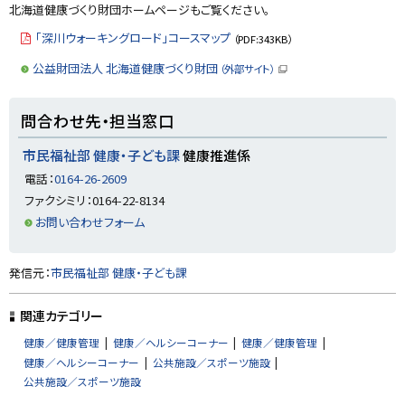
北海道健康づくり財団ホームページもご覧ください。
「深川ウォーキングロード」コースマップ
（PDF:343KB）
公益財団法人 北海道健康づくり財団
（外部サイト）
（
新
規
ト
ウ
問合わせ先・担当窓口
ィ
ッ
ン
ド
プ
市民福祉部 健康・子ども課
健康推進係
ウ
に
で
電話：
0164-26-2609
開
戻
き
ファクシミリ：0164-22-8134
ま
る
す
お問い合わせフォーム
）
ト
発信元：
市民福祉部 健康・子ども課
ッ
プ
関連カテゴリー
に
健康／健康管理
健康／ヘルシーコーナー
健康／健康管理
戻
健康／ヘルシーコーナー
公共施設／スポーツ施設
る
公共施設／スポーツ施設