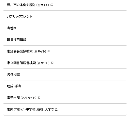
深川市の条例や規則
（別サイト）
（
新
規
パブリックコメント
ウ
ィ
ン
ド
当番医
ウ
で
開
職員採用情報
き
ま
す
）
市議会会議録検索
（別サイト）
（
新
規
市立図書館蔵書検索
（別サイト）
ウ
（
ィ
新
ン
規
ド
各種相談
ウ
ウ
ィ
で
ン
開
ド
助成・手当
き
ウ
ま
で
す
開
）
電子申請
（外部サイト）
き
（
ま
新
す
規
）
市内学校（小・中学校、高校、大学など）
ウ
ィ
ン
ド
ウ
で
関
開