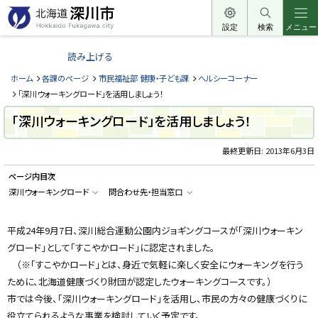
本
文
設定
検索
メニュー
北
へ
海
読み上げる
メ
道
ニ
ホーム
各課のページ
市民福祉部 健康・子ども課
ヘルシーコーナー
深
ュ
「深川ウォーキングロード」を活用しましょう！
川
ー
「深川ウォーキングロード」を活用しましょう！
市
へ
H
o
最終更新日:
2013年6月3日
k
k
ページ内目次
a
i
深川ウォーキングロード
問合わせ先・担当窓口
d
o
F
u
平成24年9月7日、深川総合運動公園内ジョギングコースが「深川ウォーキン
k
グロード」として「すこやかロード」に認定されました。
a
g
（※「すこやかロード」とは、身近で気軽に楽しく安全にウォーキングを行う
a
w
ために、北海道健康づくり財団が認定したウォーキングコースです。）
a
c
市では今後、「深川ウォーキングロード」を活用し、市民の方々の健康づくりに
i
役立てられるような事業を検討していく予定です。
t