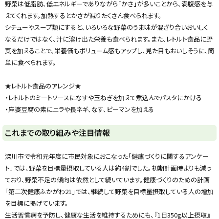
プ
野菜は低脂肪、低エネルギーでありながら「かさ」が多いことから、満腹感を与
に
えてくれます。加熱するとかさが減りたくさん食べられます。
戻
シチューやスープ類にすると、いろいろな野菜のうま味が混ざり合いおいしく
る
なるだけではなく、汁に溶け出た栄養も食べられます。また、レトルト食品に野
菜を加えることで、栄養価もボリューム感もアップし、見た目もおいしそうに、簡
単に食べられます。
★レトルト食品のアレンジ★
・レトルトのミートソースになすや玉ねぎを加えて煮込んでパスタにかける
・麻婆豆腐の素にニラや長ネギ、なす、ピーマンを加える
ト
これまでの取り組みや注目情報
ッ
プ
深川市で令和元年度に市民対象におこなった「健康づくりに関するアンケー
に
ト」では、野菜を目標量摂取している人は約4割でした。初期計画時よりも減っ
戻
ており、野菜不足の傾向は依然として続いています。健康づくりのための計画
る
「第二次健康ふかがわ21」では、継続して野菜を目標量摂取している人の増加
を目標に掲げています。
生活習慣病を予防し、健康な生活を維持するためにも、『1日350g以上摂取』