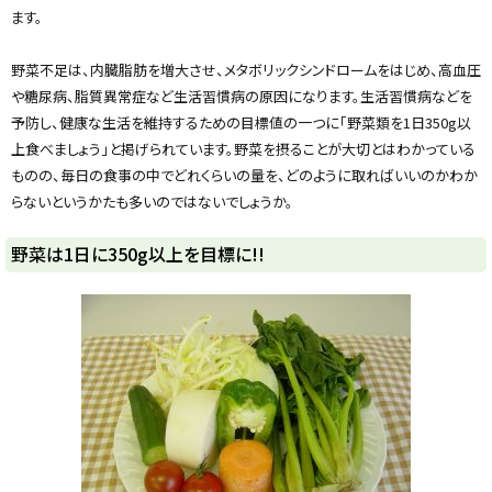
y
ます。
野菜不足は、内臓脂肪を増大させ、メタボリックシンドロームをはじめ、高血圧
や糖尿病、脂質異常症など生活習慣病の原因になります。生活習慣病などを
予防し、健康な生活を維持するための目標値の一つに「野菜類を1日350g以
上食べましょう」と掲げられています。野菜を摂ることが大切とはわかっている
ものの、毎日の食事の中でどれくらいの量を、どのように取ればいいのかわか
らないというかたも多いのではないでしょうか。
野菜は1日に350g以上を目標に!!