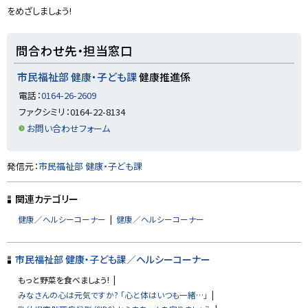
をめざしましょう!
ト
問合わせ先・担当窓口
ッ
プ
市民福祉部 健康・子ども課
健康推進係
に
電話：
0164-26-2609
戻
ファクシミリ：0164-22-8134
る
お問い合わせフォーム
ト
発信元：
市民福祉部 健康・子ども課
ッ
プ
関連カテゴリー
に
健康／ヘルシーコーナー
健康／ヘルシーコーナー
戻
る
市民福祉部 健康・子ども課／ヘルシーコーナー
もっと野菜を食べましょう!
みなさんの心は元気ですか? 「心と体はいつも一緒…」