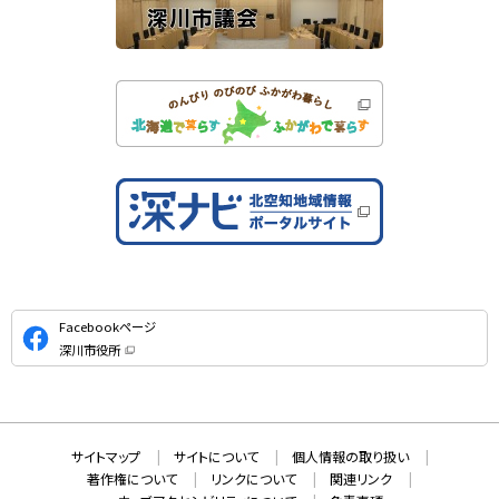
公
Facebookページ
式
深川市役所
S
（
新
N
規
ウ
S
ィ
ン
ド
本
ウ
サ
サイトマップ
サイトについて
個人情報の取り扱い
で
文
開
イ
著作権について
リンクについて
関連リンク
へ
き
ま