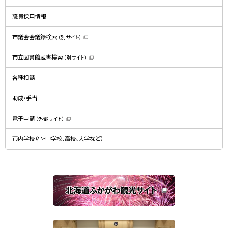
ウ
で
開
職員採用情報
き
ま
す
）
市議会会議録検索
（別サイト）
（
新
規
市立図書館蔵書検索
（別サイト）
ウ
（
ィ
新
ン
規
ド
各種相談
ウ
ウ
ィ
で
ン
開
ド
助成・手当
き
ウ
ま
で
す
開
）
電子申請
（外部サイト）
き
（
ま
新
す
規
）
市内学校（小・中学校、高校、大学など）
ウ
ィ
ン
ド
ウ
で
関
開
き
連
ま
す
サ
）
イ
ト