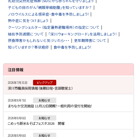
乳幼児突然死症候群（SIDS）から赤ちゃんを守りましょう
子どもの目のがん「網膜芽細胞腫」を知っていますか？
ノロウイルスによる感染症・食中毒を予防しましょう!
熱中症に気をつけましょう
クーリングシェルター（指定暑熱避難場所）の指定について
結核予防週間について
「深川ウォーキングロード」を活用しましょう！
摂食障害かもしれないと気づいたら・・・
更年期障害について
知っていますか？帯状疱疹
食中毒を予防しましょう!
サ
注目情報
イ
2026年7月31日
ピックアップ
ド
深川市職員採用情報（後期日程・言語聴覚士）
・
2026年8月7日
お知らせ
メ
まちなか交流施設 11月22日開館！一般利用の受付を開始！
ニ
2026年8月6日
お知らせ
ュ
こめッち新米＆そばフェスタ2026 開催
ー
2026年8月6日
お知らせ