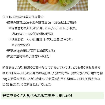
◇1日に必要な野菜の摂取量◇
・緑黄色野菜120g＋淡色野菜230g＝350g以上が理想
※緑黄色野菜（ほうれん草、にんじん、トマト、小松菜、
ブロッコリーなど色の濃い野菜）
※淡色野菜 （大根、白菜、レタス、玉葱、きゅうり、
キャベツなど）
・野菜350gの量は『両手に山盛り1杯』
・野菜が主材料の小鉢を5～6皿分
朝食を抜いたり、麺類やご飯物だけですませていては、とても摂りきれる量で
はありません。ほうれん草のお浸しは1人分が約70g、具だくさんの汁物でも約
70gの野菜を摂ることができます。お惣菜を利用する時は、お浸しや和え物な
どを1品選ぶようにするとよいでしょう。
ト
野菜をたくさん食べられる工夫をしましょう!
ッ