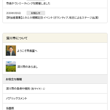
市長タウンミーティングを開催しました
2026年8月6日
お知らせ
【参加者募集】ふかふか開館記念イベント（ボランティア、有志によるステージ出演）
深川市について
ようこそ市長室へ
深川市のあらまし
お役立ち情報
深川市の条例や規則
（別サイト）
（
新
規
パブリックコメント
ウ
ィ
ン
ド
当番医