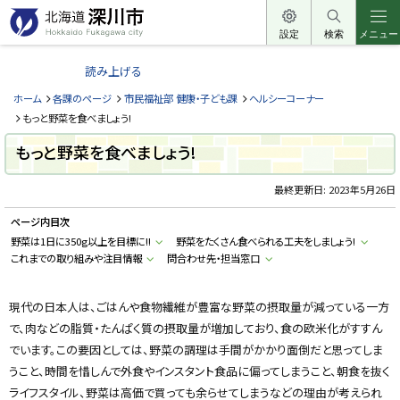
本
文
設定
検索
メニュー
北
へ
海
読み上げる
メ
道
ニ
ホーム
各課のページ
市民福祉部 健康・子ども課
ヘルシーコーナー
深
ュ
もっと野菜を食べましょう!
川
ー
もっと野菜を食べましょう!
市
へ
H
o
最終更新日:
2023年5月26日
k
k
ページ内目次
a
i
野菜は1日に350g以上を目標に!!
野菜をたくさん食べられる工夫をしましょう!
d
これまでの取り組みや注目情報
問合わせ先・担当窓口
o
F
u
k
現代の日本人は、ごはんや食物繊維が豊富な野菜の摂取量が減っている一方
a
g
で、肉などの脂質・たんぱく質の摂取量が増加しており、食の欧米化がすすん
a
w
でいます。この要因としては、野菜の調理は手間がかかり面倒だと思ってしま
a
うこと、時間を惜しんで外食やインスタント食品に偏ってしまうこと、朝食を抜く
c
i
ライフスタイル、野菜は高価で買っても余らせてしまうなどの理由が考えられ
t