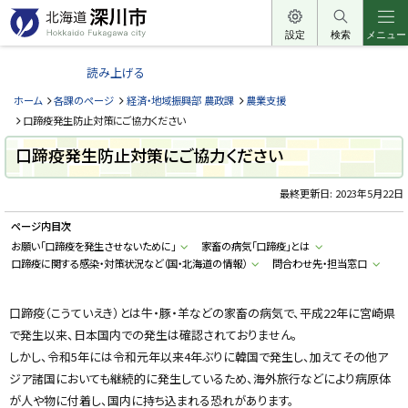
本
文
設定
検索
メニュー
北
へ
海
読み上げる
メ
道
ニ
ホーム
各課のページ
経済・地域振興部 農政課
農業支援
深
ュ
口蹄疫発生防止対策にご協力ください
川
ー
口蹄疫発生防止対策にご協力ください
市
へ
H
o
最終更新日:
2023年5月22日
k
k
ページ内目次
a
i
お願い「口蹄疫を発生させないために」
家畜の病気「口蹄疫」とは
d
口蹄疫に関する感染・対策状況など（国・北海道の情報）
問合わせ先・担当窓口
o
F
u
k
口蹄疫（こうていえき）とは牛・豚・羊などの家畜の病気で、平成22年に宮崎県
a
g
で発生以来、日本国内での発生は確認されておりません。
a
w
しかし、令和5年には令和元年以来4年ぶりに韓国で発生し、加えてその他ア
a
ジア諸国においても継続的に発生しているため、海外旅行などにより病原体
c
i
が人や物に付着し、国内に持ち込まれる恐れがあります。
t