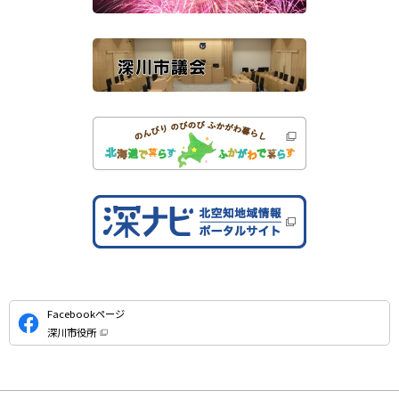
イ
ト
公
Facebookページ
式
深川市役所
S
（
新
N
規
ウ
S
ィ
ン