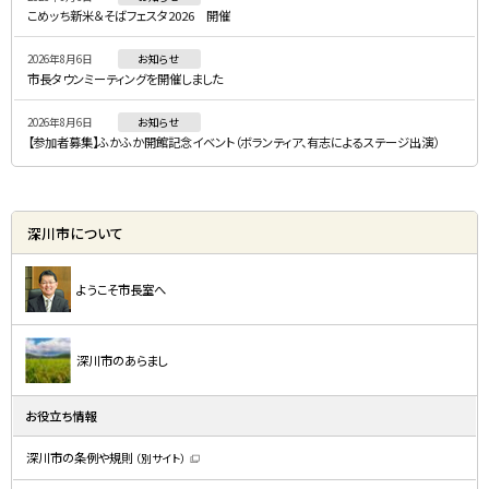
ュ
こめッち新米＆そばフェスタ2026 開催
ー
2026年8月6日
お知らせ
市長タウンミーティングを開催しました
2026年8月6日
お知らせ
【参加者募集】ふかふか開館記念イベント（ボランティア、有志によるステージ出演）
深川市について
ようこそ市長室へ
深川市のあらまし
お役立ち情報
深川市の条例や規則
（別サイト）
（
新