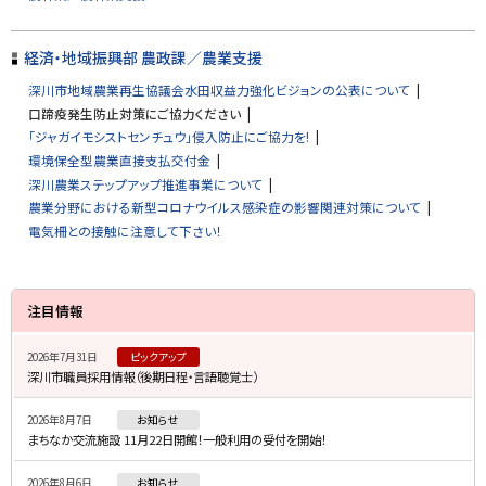
戻
る
経済・地域振興部 農政課／農業支援
深川市地域農業再生協議会水田収益力強化ビジョンの公表について
口蹄疫発生防止対策にご協力ください
「ジャガイモシストセンチュウ」侵入防止にご協力を!
環境保全型農業直接支払交付金
深川農業ステップアップ推進事業について
農業分野における新型コロナウイルス感染症の影響関連対策について
電気柵との接触に注意して下さい！
サ
注目情報
イ
2026年7月31日
ピックアップ
ド
深川市職員採用情報（後期日程・言語聴覚士）
・
2026年8月7日
お知らせ
メ
まちなか交流施設 11月22日開館！一般利用の受付を開始！
ニ
2026年8月6日
お知らせ