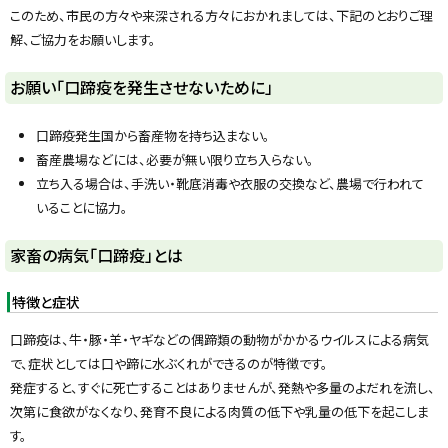
y
このため、市民の方々や来深される方々におかれましては、下記のとおりご理
解、ご協力をお願いします。
お願い「口蹄疫を発生させないために」
口蹄疫発生国から畜産物を持ち込まない。
畜産農場などには、必要が無い限り立ち入らない。
立ち入る場合は、手洗い・靴底消毒や衣服の交換など、農場で行われて
いることに協力。
ト
家畜の病気「口蹄疫」とは
ッ
プ
特徴と症状
に
口蹄疫は、牛・豚・羊・ヤギなどの偶蹄類の動物がかかるウイルスによる病気
戻
で、症状としては口や蹄に水ぶくれができるのが特徴です。
る
発症すると、すぐに死亡することはありませんが、発熱や多量のよだれを流し、
次第に食欲がなくなり、発育不良による肉質の低下や乳量の低下を起こしま
す。