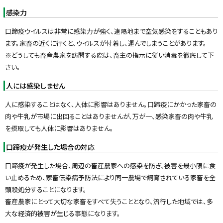
感染力
口蹄疫ウイルスは非常に感染力が強く、遠隔地まで空気感染をすることもあり
ます。家畜の近くに行くと、ウイルスが付着し、運んでしまうことがあります。
※どうしても畜産農家を訪問する際は、畜主の指示に従い消毒を徹底して下
さい。
人には感染しません
人に感染することはなく、人体に影響はありません。口蹄疫にかかった家畜の
肉や牛乳が市場に出回ることはありませんが、万が一、感染家畜の肉や牛乳
を摂取しても人体に影響はありません。
口蹄疫が発生した場合の対応
口蹄疫が発生した場合、周辺の畜産農家への感染を防ぎ、被害を最小限に食
い止めるため、家畜伝染病予防法により同一農場で飼育されている家畜を全
頭殺処分することになります。
畜産農家にとって大切な家畜をすべて失うこととなり、流行した地域では、多
大な経済的被害が生じる事態になります。