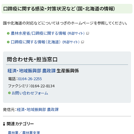
ト
口蹄疫に関する感染・対策状況など（国・北海道の情報）
ッ
プ
国や北海道の対応などについてはつぎのホームページを参照してください。
に
農林水産省/口蹄疫に関する情報
（外部サイト）
戻
（
新
口蹄疫に関する情報（北海道）
（外部サイト）
る
規
（
ウ
新
ィ
規
ト
ン
ウ
問合わせ先・担当窓口
ド
ィ
ッ
ウ
ン
で
ド
プ
経済・地域振興部 農政課
生産振興係
開
ウ
き
に
で
電話：
0164-26-2255
ま
開
戻
す
き
ファクシミリ：0164-22-8134
）
ま
る
す
お問い合わせフォーム
）
ト
発信元：
経済・地域振興部 農政課
ッ
プ
関連カテゴリー
に
農林業／農林業支援