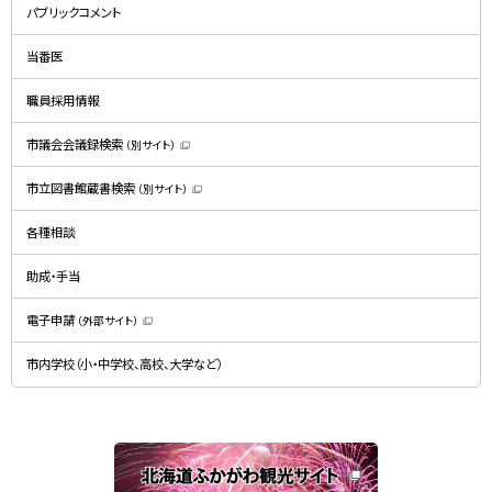
規
パブリックコメント
ウ
ィ
ン
ド
当番医
ウ
で
開
職員採用情報
き
ま
す
）
市議会会議録検索
（別サイト）
（
新
規
市立図書館蔵書検索
（別サイト）
ウ
（
ィ
新
ン
規
ド
各種相談
ウ
ウ
ィ
で
ン
開
ド
助成・手当
き
ウ
ま
で
す
開
）
電子申請
（外部サイト）
き
（
ま
新
す
規
）
市内学校（小・中学校、高校、大学など）
ウ
ィ
ン
ド
ウ
で
関
開
き
連
ま
す
サ
）