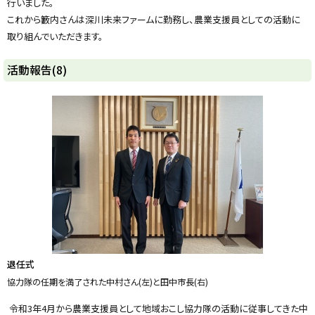
行いました。
これから籔内さんは深川未来ファームに勤務し、農業支援員としての活動に
取り組んでいただきます。
ト
活動報告(8)
ッ
プ
に
戻
る
退任式
協力隊の任期を満了された中村さん(左)と田中市長(右)
令和3年4月から農業支援員として地域おこし協力隊の活動に従事してきた中