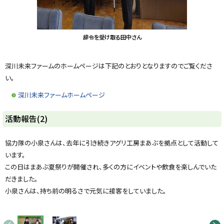
辞令を受け取る田中さん
深川未来ファームのホームページは下記のとおりとなりますのでご覧くださ
い。
深川未来ファームホームページ
ト
活動報告(2)
ッ
プ
協力隊の小泉さんは、去年に引き続きアグリ工房まあぶを拠点として活動して
に
います。
戻
この日はまあぶ夏祭りが開催され、多くの方にイベントや飲食を楽しんでいた
る
だきました。
小泉さんは、持ち前の明るさで元気に接客をしていました。
画