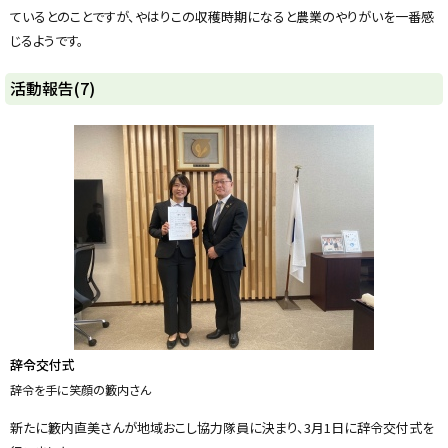
ているとのことですが、やはりこの収穫時期になると農業のやりがいを一番感
じるようです。
ト
活動報告(7)
ッ
プ
に
戻
る
辞令交付式
辞令を手に笑顔の籔内さん
新たに籔内直美さんが地域おこし協力隊員に決まり、3月1日に辞令交付式を