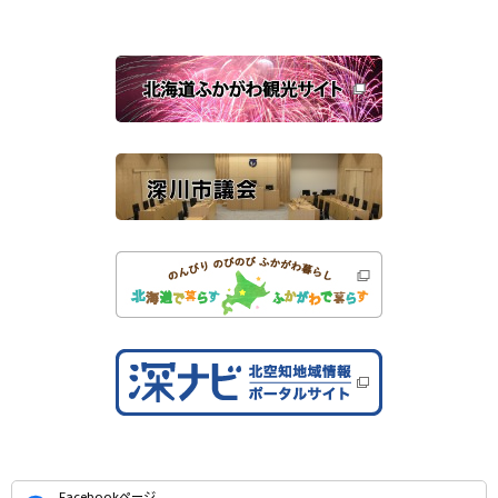
ン
ド
ウ
で
関
開
き
連
ま
す
サ
）
イ
ト
公
Facebookページ