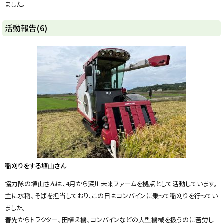
ました。
ト
活動報告(6)
ッ
プ
に
戻
る
稲刈りをする埴山さん
協力隊の埴山さんは、4月から深川未来ファームを拠点として活動しています。
主に水稲、そばを担当しており、この日はコンバインに乗って稲刈りを行ってい
ました。
春先からトラクター、田植え機、コンバインなどの大型機械を扱うのに苦労し