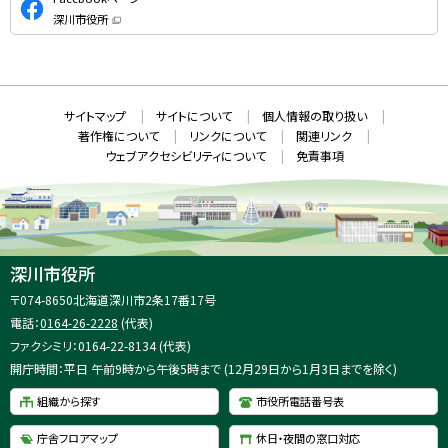
式
深川市役所
S
（
新
N
規
ウ
S
ィ
ン
ド
本
ウ
サ
サイトマップ
サイトについて
個人情報の取り扱い
で
文
開
イ
著作権について
リンクについて
関連リンク
へ
き
ト
ま
ウェブアクセシビリティについて
免責事項
戻
す
情
）
る
メ
報
ニ
ュ
ー
へ
深川市役所
戻
住
〒074-8650
北海道深川市2条17番17号
る
所
電話：
0164-26-2228
(代表)
：
ファクシミリ：0164-22-8134 (代表)
開庁時間：平日 午前9時から午後5時まで (12月29日から1月3日までを除く)
組織から探す
市役所電話番号表
庁舎フロアマップ
休日・夜間の窓口対応