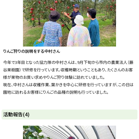
る
りんご狩りの説明をする中村さん
今年で3年目となった協力隊の中村さんは、9月下旬から市内の農業法人（藤
谷果樹園）で研修を行っています。収穫時期ということもあり、たくさんのお客
様が果物のお買い求めやりんご狩り体験に訪れていました。
現在、中村さんは収穫作業、葉かきを中心に研修を行っていますが、この日は
園地に訪れるお客様にりんごの品種の説明も行っていました。
ト
活動報告(4)
ッ
プ
に