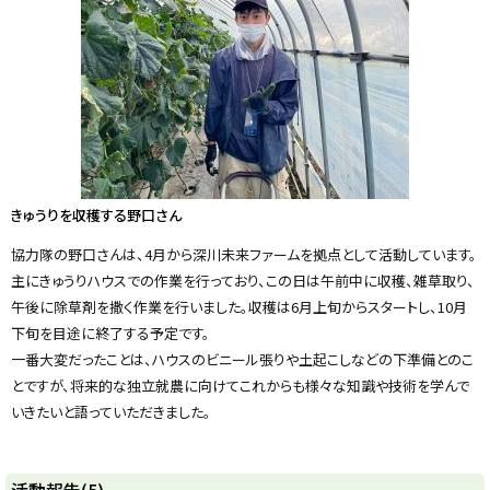
戻
る
きゅうりを収穫する野口さん
協力隊の野口さんは、4月から深川未来ファームを拠点として活動しています。
主にきゅうりハウスでの作業を行っており、この日は午前中に収穫、雑草取り、
午後に除草剤を撒く作業を行いました。収穫は6月上旬からスタートし、10月
下旬を目途に終了する予定です。
一番大変だったことは、ハウスのビニール張りや土起こしなどの下準備とのこ
とですが、将来的な独立就農に向けてこれからも様々な知識や技術を学んで
いきたいと語っていただきました。
ト