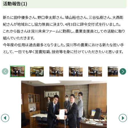
活動報告(1)
y
新たに田中優多さん、野口幸太郎さん、埴山裕也さん、三谷弘樹さん、大西彰
紀さんが地域おこし協力隊員に決まり、4月3日に辞令交付式を行いました。
これから皆さんは深川未来ファームに勤務し、農業支援員としての活動に取り
組んでいただきます。
今年度の任用は過去最多となりました。深川市の農業における新たな担い手
として、一日でも早く営農知識、技術等を身に付けていただきたいと思います。
画
前へ
次へ
像
ス
ラ
イ
ド
集
前へ
次へ