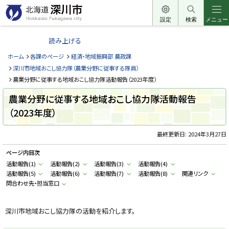
本
文
設定
検索
メニュー
北
へ
海
読み上げる
メ
道
ニ
ホーム
各課のページ
経済・地域振興部 農政課
深
ュ
深川市地域おこし協力隊（農業分野に従事する隊員）
川
ー
農業分野に従事する地域おこし協力隊活動報告（2023年度）
市
へ
農業分野に従事する地域おこし協力隊活動報告
H
o
（2023年度）
k
k
a
最終更新日:
2024年3月27日
i
d
o
ページ内目次
F
u
活動報告(1)
活動報告(2)
活動報告(3)
活動報告(4)
k
活動報告(5)
活動報告(6)
活動報告(7)
活動報告(8)
関連リンク
a
問合わせ先・担当窓口
g
a
w
a
深川市地域おこし協力隊の活動を紹介します。
c
i
t