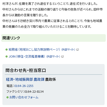
村洋さんが、任期を満了され退任するということで、退任式を行いました。
中村さんからはこれまでの活動の振り返りと今後の抱負が述べられ、田中市
長からは激励の言葉を贈りました。
中村さんは引き続き深川市内で農業に従事されるとのことで、今後も地域農
業の発展のため全力で取り組んでいただけることを期待しています。
ト
関連リンク
ッ
プ
総務省（地域おこし協力隊説明ページ）
（外部サイト）
（
に
新
JOIN（移住・交流推進機構）
（外部サイト）
規
（
戻
ウ
新
ィ
る
規
ト
ン
ウ
問合わせ先・担当窓口
ド
ィ
ッ
ウ
ン
で
ド
プ
経済・地域振興部 農政課
農政係
開
ウ
き
に
で
電話：
0164-26-2255
ま
開
戻
す
き
ファクシミリ：0164-22-8134
）
ま
る
す
お問い合わせフォーム
）