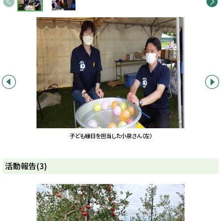
前へ
次へ
像
ス
ラ
イ
ド
集
前へ
次へ
子ども縁日を担当した小泉さん（左）
ト
活動報告(3)
ッ
プ
に
戻