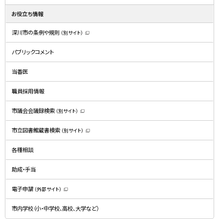
お役立ち情報
深川市の条例や規則
（別サイト）
（
新
規
パブリックコメント
ウ
ィ
ン
ド
当番医
ウ
で
開
職員採用情報
き
ま
す
）
市議会会議録検索
（別サイト）
（
新
規
市立図書館蔵書検索
（別サイト）
ウ
（
ィ
新
ン
規
ド
各種相談
ウ
ウ
ィ
で
ン
開
ド
助成・手当
き
ウ
ま
で
す
開
）
電子申請
（外部サイト）
き
（
ま
新
す
規
）
市内学校（小・中学校、高校、大学など）
ウ
ィ