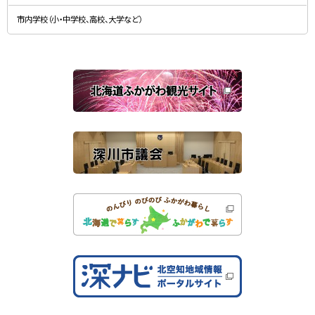
新
す
規
）
市内学校（小・中学校、高校、大学など）
ウ
ィ
ン
ド
ウ
で
関
開
き
連
ま
す
サ
）
イ
ト