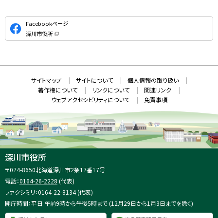
公
Facebookページ
式
深川市役所
S
（
新
N
規
ウ
S
ィ
ン
ド
本
ウ
サ
サイトマップ
サイトについて
個人情報の取り扱い
で
文
開
イ
著作権について
リンクについて
関連リンク
へ
き
ト
ま
ウェブアクセシビリティについて
免責事項
戻
す
情
）
る
メ
報
ニ
ュ
ー
へ
深川市役所
戻
住
〒074-8650
北海道深川市2条17番17号
る
所
電話：
0164-26-2228
(代表)
：
ファクシミリ：0164-22-8134 (代表)
開庁時間：平日 午前9時から午後5時まで (12月29日から1月3日までを除く)