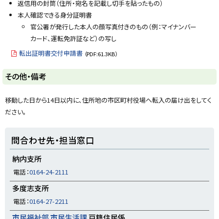
に
返信用の封筒（住所・宛名を記載し切手を貼ったもの）
戻
本人確認できる身分証明書
る
官公署が発行した本人の顔写真付きのもの（例：マイナンバー
カード、運転免許証など）の写し
転出証明書交付申請書
（PDF:61.3KB）
ト
その他・備考
ッ
プ
移動した日から14日以内に、住所地の市区町村役場へ転入の届け出をしてく
に
ださい。
戻
る
ト
問合わせ先・担当窓口
ッ
プ
納内支所
に
電話：
0164-24-2111
戻
多度志支所
る
電話：
0164-27-2211
市民福祉部 市民生活課
戸籍住民係