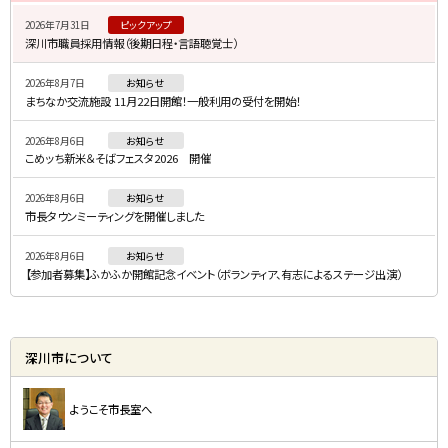
イ
2026年7月31日
ピックアップ
ド
深川市職員採用情報（後期日程・言語聴覚士）
・
2026年8月7日
お知らせ
メ
まちなか交流施設 11月22日開館！一般利用の受付を開始！
ニ
2026年8月6日
お知らせ
ュ
こめッち新米＆そばフェスタ2026 開催
ー
2026年8月6日
お知らせ
市長タウンミーティングを開催しました
2026年8月6日
お知らせ
【参加者募集】ふかふか開館記念イベント（ボランティア、有志によるステージ出演）
深川市について
ようこそ市長室へ