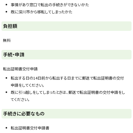
y
事情があり窓口で転出の手続きができないかた
既に深川市から移転してしまったかた
ト
負担額
ッ
プ
無料
に
戻
ト
手続・申請
る
ッ
プ
転出証明書交付申請
に
転出する日の14日前から転出する日までに郵送で転出証明書の交付
戻
申請をしてください。
る
既に引っ越しをしてしまったときは、郵送で転出証明書の交付申請をし
てください。
ト
手続きに必要なもの
ッ
プ
転出証明書交付申請書