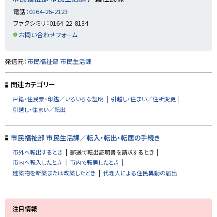
電話：
0164-26-2123
ファクシミリ：0164-22-8134
お問い合わせフォーム
ト
発信元：
市民福祉部 市民生活課
ッ
プ
関連カテゴリー
に
戸籍・住民票・印鑑／いろいろな証明
引越し・住まい／住所変更
戻
引越し・住まい／転出
る
市民福祉部 市民生活課／転入・転出・転居の手続き
市外へ転出するとき
郵送で転出証明書を請求するとき
市内へ転入したとき
市内で転居したとき
建築物を新築または改築したとき
代理人による住民異動の届出
サ
注目情報