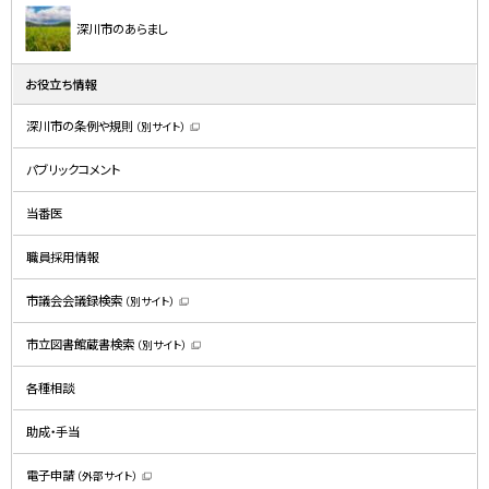
深川市のあらまし
お役立ち情報
深川市の条例や規則
（別サイト）
（
新
規
パブリックコメント
ウ
ィ
ン
ド
当番医
ウ
で
開
職員採用情報
き
ま
す
）
市議会会議録検索
（別サイト）
（
新
規
市立図書館蔵書検索
（別サイト）
ウ
（
ィ
新
ン
規
ド
各種相談
ウ
ウ
ィ
で
ン
開
ド
助成・手当
き
ウ
ま
で
す
開
）
電子申請
（外部サイト）
き
（
ま