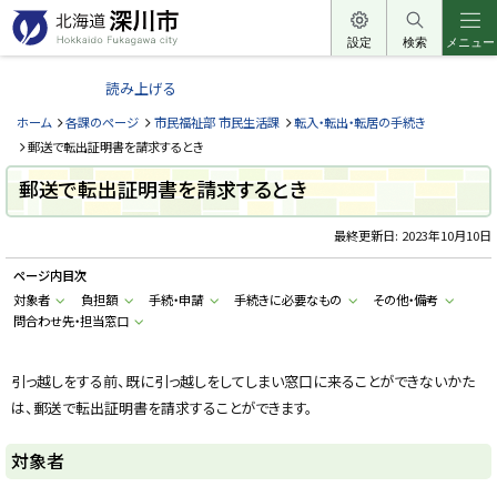
本
文
設定
検索
メニュー
北
へ
海
読み上げる
メ
道
ニ
ホーム
各課のページ
市民福祉部 市民生活課
転入・転出・転居の手続き
深
ュ
郵送で転出証明書を請求するとき
川
ー
郵送で転出証明書を請求するとき
市
へ
H
o
最終更新日:
2023年10月10日
k
k
ページ内目次
a
i
対象者
負担額
手続・申請
手続きに必要なもの
その他・備考
d
問合わせ先・担当窓口
o
F
u
k
引っ越しをする前、既に引っ越しをしてしまい窓口に来ることができないかた
a
g
は、郵送で転出証明書を請求することができます。
a
w
a
対象者
c
i
t