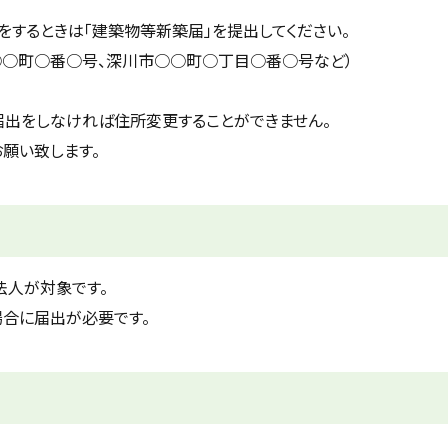
をするときは「建築物等新築届」を提出してください。
○○町○番○号、深川市○○町○丁目○番○号など）
届出をしなければ住所変更することができません。
願い致します。
法人が対象です。
合に届出が必要です。