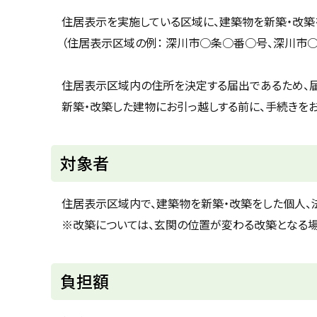
u
へ
k
住居表示を実施している区域に、建築物を新築・改築
戻
a
（住居表示区域の例： 深川市○条○番○号、深川市
g
る
a
w
a
住居表示区域内の住所を決定する届出であるため、
c
i
新築・改築した建物にお引っ越しする前に、手続きをお
t
y
対象者
住居表示区域内で、建築物を新築・改築をした個人、
※改築については、玄関の位置が変わる改築となる場
ト
負担額
ッ
プ