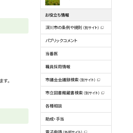
お役立ち情報
深川市の条例や規則
（別サイト）
（
新
規
パブリックコメント
ウ
ィ
ン
当番医
ド
ウ
で
職員採用情報
開
き
ま
市議会会議録検索
ます。
（別サイト）
す
（
）
新
規
市立図書館蔵書検索
（別サイト）
ウ
（
ィ
新
ン
規
各種相談
ド
ウ
ウ
ィ
で
ン
助成・手当
開
ド
き
ウ
ま
で
電子申請
（外部サイト）