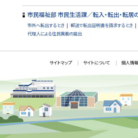
戻
る
市民福祉部 市民生活課／転入・転出・転居
市外へ転出するとき
郵送で転出証明書を請求するとき
代理人による住民異動の届出
本
サ
サイトマップ
サイトについて
個人情報
文
イ
へ
ト
戻
情
る
メ
報
ニ
ュ
ー
へ
戻
る