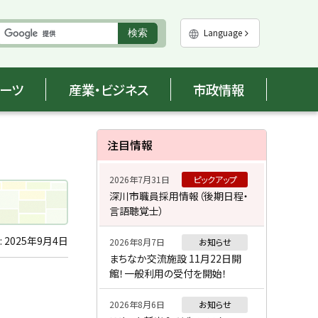
実
Language
検索
行
ポーツ
産業・ビジネス
市政情報
サ
注目情報
イ
2026年7月31日
ピックアップ
ド
深川市職員採用情報（後期日程・
言語聴覚士）
・
メ
:
2025年9月4日
2026年8月7日
お知らせ
まちなか交流施設 11月22日開
ニ
館！一般利用の受付を開始！
ュ
2026年8月6日
お知らせ