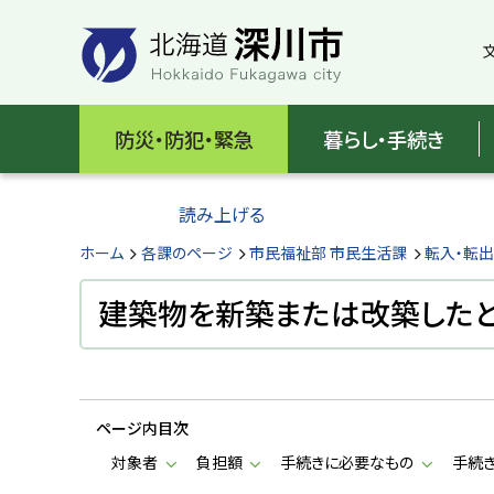
本
本
文
文
へ
へ
メ
戻
北
ニ
る
海
防災・防犯・緊急
暮らし・手続き
ュ
メ
ー
ニ
道
へ
ュ
読み上げる
深
ー
へ
ホーム
各課のページ
市民福祉部 市民生活課
転入・転
川
戻
る
建築物を新築または改築した
市
ペ
H
ー
o
ジ
k
k
の
a
ページ内目次
ト
i
d
ッ
対象者
負担額
手続きに必要なもの
手続
o
プ
F