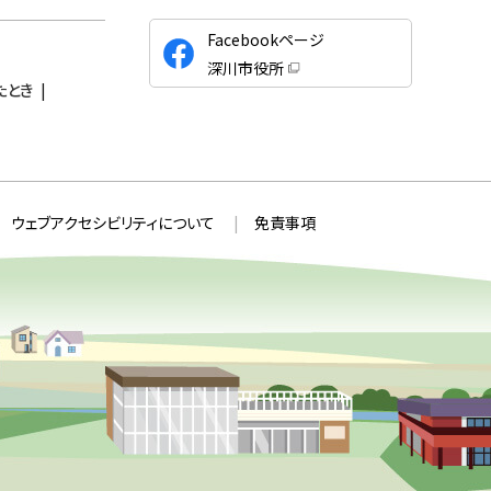
公
Facebookページ
式
深川市役所
S
（
たとき
新
N
規
ウ
S
ィ
ン
ド
ウ
で
開
ウェブアクセシビリティについて
免責事項
き
ま
す
）