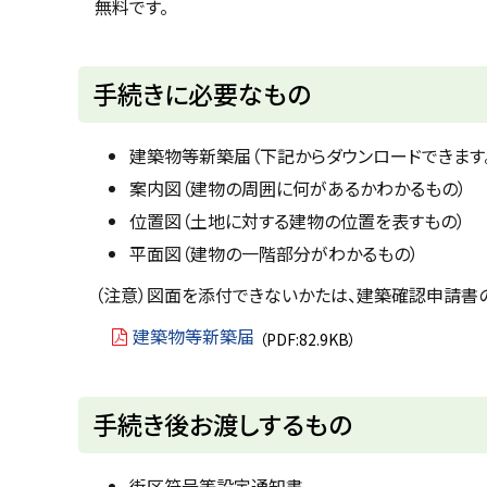
無料です。
に
戻
ト
手続きに必要なもの
る
ッ
プ
建築物等新築届（下記からダウンロードできます
に
案内図（建物の周囲に何があるかわかるもの）
戻
位置図（土地に対する建物の位置を表すもの）
る
平面図（建物の一階部分がわかるもの）
（注意）図面を添付できないかたは、建築確認申請書
建築物等新築届
（PDF:82.9KB）
ト
手続き後お渡しするもの
ッ
プ
街区符号等設定通知書