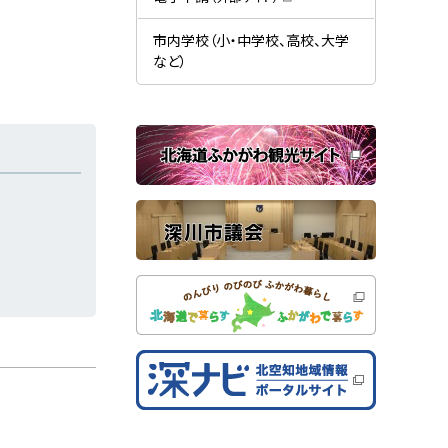
す
開
（
）
き
新
ま
規
市内学校（小・中学校、高校、大学
す
ウ
）
など）
ィ
ン
ド
ウ
で
関
開
き
連
ま
す
サ
）
イ
ト