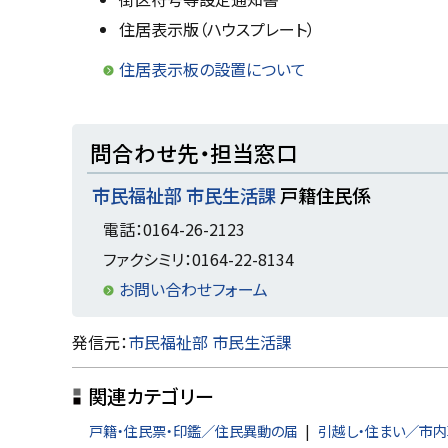
に
住居表示版（ハウスプレート）
戻
住居表示板の設置について
る
ト
問合わせ先・担当窓口
ッ
市民福祉部 市民生活課
戸籍住民係
プ
に
電話：0164-26-2123
戻
ファクシミリ：0164-22-8134
る
お問い合わせフォーム
ト
発信元：
市民福祉部 市民生活課
ッ
関連カテゴリー
プ
に
戸籍・住民票・印鑑／住民異動の届
引越し・住まい／市