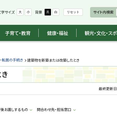
文字サイズ
背景
サイト内検索
大
小
黒
白
リセット
子育て・教育
健康・福祉
観光・文化・ス
出・転居の手続き
建築物を新築または改築したとき
とき
最終更新日
き後お渡しするもの
問合わせ先・担当窓口