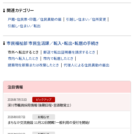
ッ
プ
関連カテゴリー
に
戸籍・住民票・印鑑／住民異動の届
引越し・住まい／住所変更
戻
引越し・住まい／転出
る
市民福祉部 市民生活課／転入・転出・転居の手続き
市外へ転出するとき
郵送で転出証明書を請求するとき
市内へ転入したとき
市内で転居したとき
建築物を新築または改築したとき
代理人による住民異動の届出
サ
注目情報
イ
2026年7月31日
ピックアップ
ド
深川市職員採用情報（後期日程・言語聴覚士）
・
2026年8月7日
お知らせ
メ
まちなか交流施設 11月22日開館！一般利用の受付を開始！
ニ