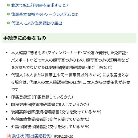
郵送で転出証明書を請求するとき
住民基本台帳ネットワークシステムとは
代理人による住民異動の届出
ト
手続きに必要なもの
ッ
プ
本人確認できるもの（マイナンバーカード・官公署が発行した免許証・
に
パスポートなどで本人の顔写真つきのもの。顔写真つきの証明書など
戻
をお持ちでないかたは健康保険資格確認書・年金手帳など）
る
代理人（本人または世帯主や同一世帯員以外のかた）による届出とな
る場合は、代理人の本人確認書類のほかに、本人からの委任状が必要
です
印鑑登録証（印鑑登録しているかた）
国民健康保険資格確認書（加入しているかた）
後期高齢者医療資格確認書（交付を受けているかた）
各種医療費受給者証（交付を受けているかた）
介護保険被保険者証（交付を受けているかた）
委任状（転出届記載例）
（PDF:126KB）