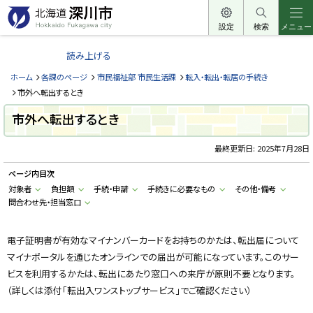
本
文
設定
検索
メニュー
北
へ
海
読み上げる
メ
道
ニ
ホーム
各課のページ
市民福祉部 市民生活課
転入・転出・転居の手続き
深
ュ
市外へ転出するとき
川
ー
市外へ転出するとき
市
へ
H
o
最終更新日:
2025年7月28日
k
k
ページ内目次
a
i
対象者
負担額
手続・申請
手続きに必要なもの
その他・備考
d
問合わせ先・担当窓口
o
F
u
k
電子証明書が有効なマイナンバーカードをお持ちのかたは、転出届について
a
g
マイナポータルを通じたオンラインでの届出が可能になっています。このサー
a
w
ビスを利用するかたは、転出にあたり窓口への来庁が原則不要となります。
a
（詳しくは添付「転出入ワンストップサービス」でご確認ください）
c
i
t