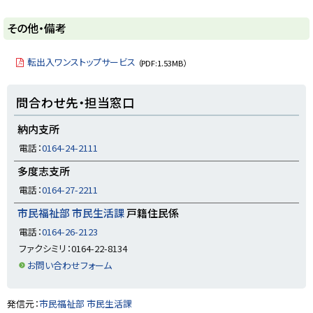
ト
その他・備考
ッ
プ
転出入ワンストップサービス
（PDF:1.53MB）
に
戻
ト
問合わせ先・担当窓口
る
ッ
プ
納内支所
に
電話：
0164-24-2111
戻
多度志支所
る
電話：
0164-27-2211
市民福祉部 市民生活課
戸籍住民係
電話：
0164-26-2123
ファクシミリ：0164-22-8134
お問い合わせフォーム
ト
発信元：
市民福祉部 市民生活課