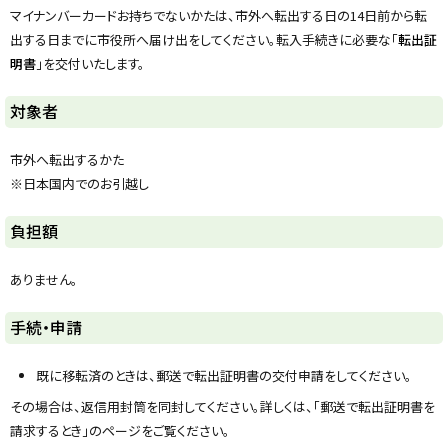
y
マイナンバーカードお持ちでないかたは、市外へ転出する日の14日前から転
出する日までに市役所へ届け出をしてください。転入手続きに必要な「
転出証
明書
」を交付いたします。
対象者
市外へ転出するかた
※日本国内でのお引越し
ト
負担額
ッ
プ
ありません。
に
戻
ト
手続・申請
る
ッ
プ
既に移転済のときは、郵送で転出証明書の交付申請をしてください。
に
その場合は、返信用封筒を同封してください。詳しくは、「郵送で転出証明書を
戻
請求するとき」のページをご覧ください。
る