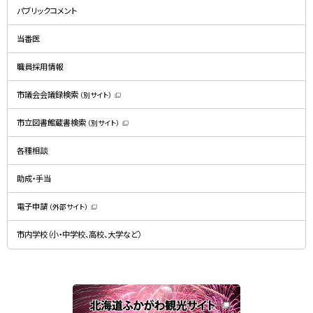
規
パブリックコメント
ウ
ィ
ン
ド
当番医
ウ
で
開
職員採用情報
き
ま
す
）
市議会会議録検索
（別サイト）
（
新
規
市立図書館蔵書検索
（別サイト）
ウ
（
ィ
新
ン
規
ド
各種相談
ウ
ウ
ィ
で
ン
開
ド
助成・手当
き
ウ
ま
で
す
開
）
電子申請
（外部サイト）
き
（
ま
新
す
規
）
市内学校（小・中学校、高校、大学など）
ウ
ィ
ン
ド
ウ
で
関
開
き
連
ま
す
サ