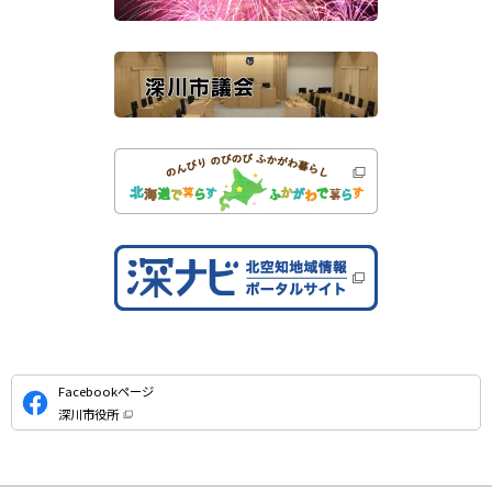
）
イ
ト
公
Facebookページ
式
深川市役所
S
（
新
N
規
ウ
S
ィ
ン