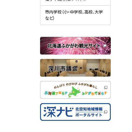
す
開
（
）
き
新
ま
規
市内学校（小・中学校、高校、大学
す
ウ
）
など）
ィ
ン
ド
ウ
で
関
開
き
連
ま
す
サ
）
イ
ト