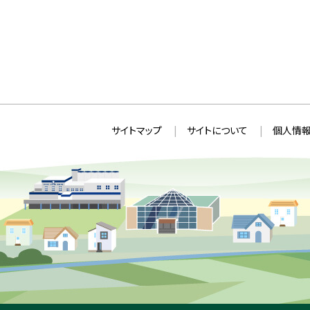
本
サ
サイトマップ
サイトについて
個人情報
文
イ
へ
ト
戻
情
る
メ
報
ニ
ュ
ー
へ
戻
る