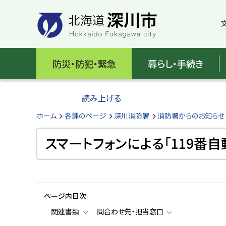
本
本
文
文
へ
へ
メ
戻
北
ニ
る
海
防災・防犯・緊急
暮らし・手続き
ュ
メ
ー
ニ
道
へ
ュ
読み上げる
深
ー
へ
ホーム
各課のページ
深川消防署
消防署からのお知らせ
川
戻
る
スマートフォンによる「119番
市
ペ
H
ー
o
ジ
k
k
の
a
ページ内目次
ト
i
d
ッ
関連書類
問合わせ先・担当窓口
o
プ
F