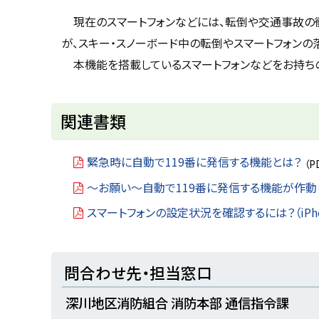
u
へ
k
現在のスマートフォンなどには、転倒や交通事故の
戻
a
が、スキー・スノーボード中の転倒やスマートフォン
g
る
a
本機能を搭載しているスマートフォンなどをお持ち
w
a
c
i
t
関連書類
y
緊急時に自動で119番に発信する機能とは？
（P
～お願い～自動で119番に発信する機能が作動
スマートフォンの設定状況を確認するには？（iPho
ト
問合わせ先・担当窓口
ッ
深川地区消防組合 消防本部 通信指令課
プ