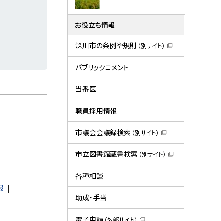
お役立ち情報
深川市の条例や規則
（別サイト）
（
新
規
パブリックコメント
ウ
ィ
ン
当番医
ド
ウ
で
職員採用情報
開
き
ま
市議会会議録検索
（別サイト）
す
（
）
新
規
市立図書館蔵書検索
（別サイト）
ウ
（
ィ
新
ン
規
各種相談
ド
ウ
報
ウ
ィ
で
ン
助成・手当
開
ド
き
ウ
ま
で
電子申請
（外部サイト）