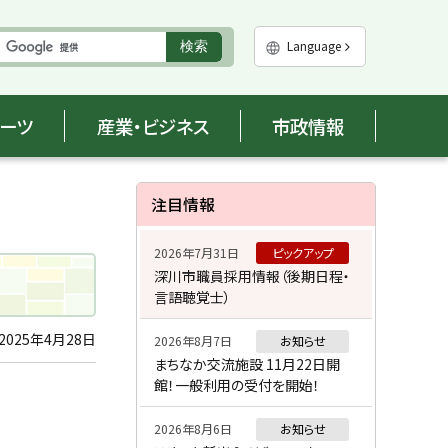
実
Language
検索
行
ポーツ
産業・ビジネス
市政情報
サ
注目情報
イ
2026年7月31日
ピックアップ
ド
て
深川市職員採用情報（後期日程・
言語聴覚士）
・
メ
2025年4月28日
2026年8月7日
お知らせ
まちなか交流施設 11月22日開
ニ
館！一般利用の受付を開始！
ュ
2026年8月6日
お知らせ