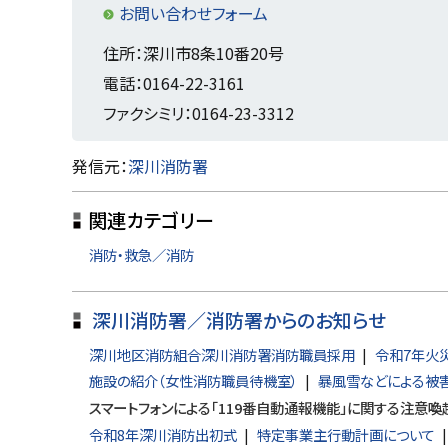
に
お問い合わせフォーム
戻
住所：深川市8条10番20号
る
電話：0164-22-3161
ファクシミリ：0164-23-3312
ト
発信元：
深川消防署
ッ
関連カテゴリー
プ
に
消防・救急／消防
戻
る
深川消防署／消防署からのお知らせ
深川地区消防組合深川消防署消防職員採用
令和7年火
施設の紹介（女性消防職員待機室）
暴風雪などによる被
スマートフォンによる「119番自動通報機能」に関する注意喚
令和8年深川消防出初式
特定事業主行動計画について