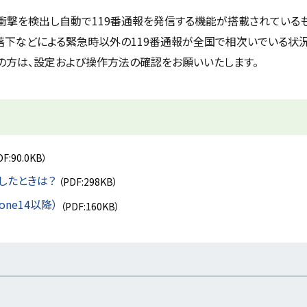
衝撃を検出し自動で
119
番通報を発信する機能が搭載されている
の落下などによる緊急時以外の
119
番通報が全国で相次いでいる状況
の方は、設定および操作方法の確認をお願いいたします。
DF:90.0KB）
したときは？
（PDF:298KB）
ne14以降）
（PDF:160KB）