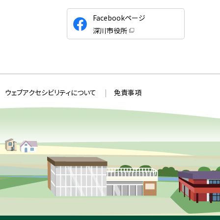
公
Facebookページ
式
深川市役所
S
（
新
N
規
ウ
S
ィ
ン
ド
ウ
ウェブアクセシビリティについて
免責事項
で
開
き
ま
す
）