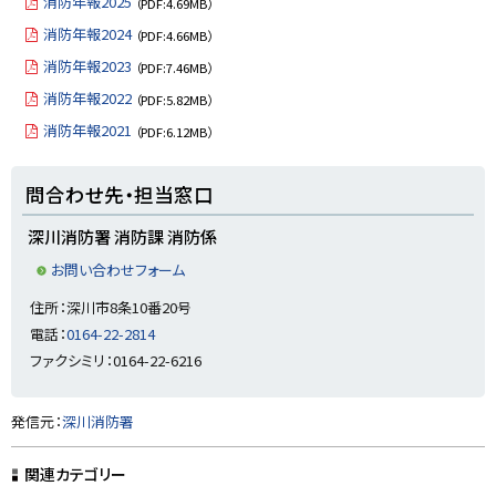
消防年報2025
（PDF:4.69MB）
y
消防年報2024
（PDF:4.66MB）
消防年報2023
（PDF:7.46MB）
消防年報2022
（PDF:5.82MB）
消防年報2021
（PDF:6.12MB）
ト
問合わせ先・担当窓口
ッ
プ
深川消防署 消防課 消防係
に
お問い合わせフォーム
戻
住所：深川市8条10番20号
る
電話：
0164-22-2814
ファクシミリ：0164-22-6216
ト
発信元：
深川消防署
ッ
プ
関連カテゴリー
に