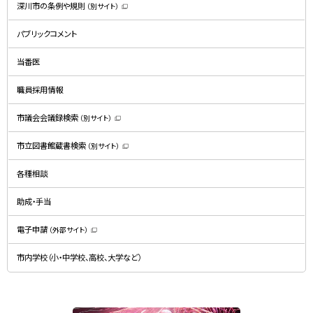
深川市の条例や規則
（別サイト）
（
新
規
パブリックコメント
ウ
ィ
ン
ド
当番医
ウ
で
開
職員採用情報
き
ま
す
）
市議会会議録検索
（別サイト）
（
新
規
市立図書館蔵書検索
（別サイト）
ウ
（
ィ
新
ン
規
ド
各種相談
ウ
ウ
ィ
で
ン
開
ド
助成・手当
き
ウ
ま
で
す
開
）
電子申請
（外部サイト）
き
（
ま
新
す
規
）
市内学校（小・中学校、高校、大学など）
ウ
ィ
ン
ド
ウ
で
関
開