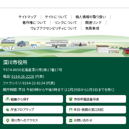
ウ
S
ィ
ン
ド
本
ウ
サ
サイトマップ
サイトについて
個人情報の取り扱い
で
文
開
イ
著作権について
リンクについて
関連リンク
へ
き
ト
ま
ウェブアクセシビリティについて
免責事項
戻
す
情
）
る
メ
報
ニ
ュ
ー
へ
深川市役所
戻
住
〒074-8650
北海道深川市2条17番17号
る
所
電話：
0164-26-2228
(代表)
：
ファクシミリ：0164-22-8134 (代表)
開庁時間：平日 午前9時から午後5時まで (12月29日から1月3日までを除く)
組織から探す
市役所電話番号表
庁舎フロアマップ
休日・夜間の窓口対応
深川市へのアクセス
お問い合わせ