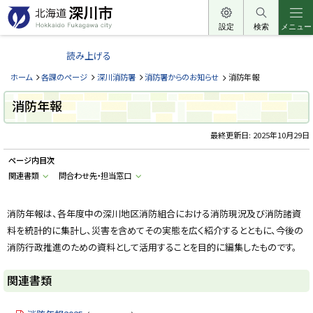
本
文
設定
検索
メニュー
北
へ
海
読み上げる
メ
道
ニ
ホーム
各課のページ
深川消防署
消防署からのお知らせ
消防年報
深
ュ
川
消防年報
ー
市
へ
最終更新日:
2025年10月29日
H
o
k
ページ内目次
k
a
関連書類
問合わせ先・担当窓口
i
d
o
消防年報は、各年度中の深川地区消防組合における消防現況及び消防諸資
F
u
料を統計的に集計し、災害を含めてその実態を広く紹介するとともに、今後の
k
a
消防行政推進のための資料として活用することを目的に編集したものです。
g
a
w
関連書類
a
c
i
t