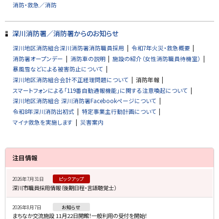
消防・救急／消防
戻
る
深川消防署／消防署からのお知らせ
深川地区消防組合深川消防署消防職員採用
令和7年火災・救急概要
消防署オープンデー
消防車の説明
施設の紹介（女性消防職員待機室）
暴風雪などによる被害防止について
深川地区消防組合会計不正経理問題について
消防年報
スマートフォンによる「119番自動通報機能」に関する注意喚起について
深川地区消防組合 深川消防署Facebookページについて
令和8年深川消防出初式
特定事業主行動計画について
マイナ救急を実施します
災害案内
サ
注目情報
イ
2026年7月31日
ピックアップ
ド
深川市職員採用情報（後期日程・言語聴覚士）
・
2026年8月7日
お知らせ
メ
まちなか交流施設 11月22日開館！一般利用の受付を開始！