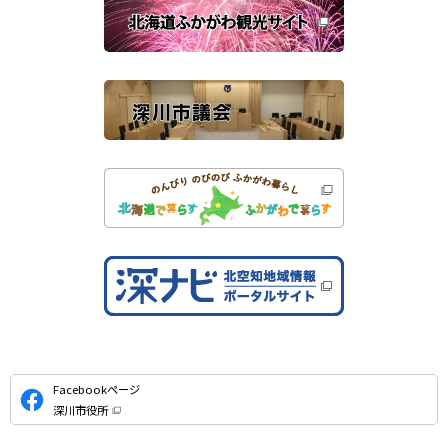
き
連
ま
す
サ
）
イ
ト
公
Facebookページ
式
深川市役所
S
（
新
N
規