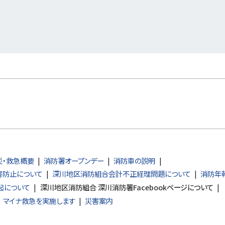
災・救急概要
消防署オープンデー
消防車の説明
害防止について
深川地区消防組合会計不正経理問題について
消防年
起について
深川地区消防組合 深川消防署Facebookページについて
マイナ救急を実施します
災害案内