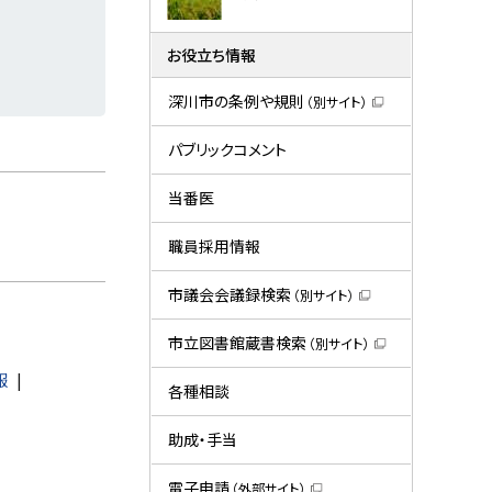
お役立ち情報
深川市の条例や規則
（別サイト）
（
新
規
パブリックコメント
ウ
ィ
ン
当番医
ド
ウ
で
職員採用情報
開
き
ま
市議会会議録検索
（別サイト）
す
（
）
新
規
市立図書館蔵書検索
（別サイト）
ウ
（
ィ
新
報
ン
規
各種相談
ド
ウ
ウ
ィ
で
ン
助成・手当
開
ド
き
ウ
ま
で
電子申請
（外部サイト）