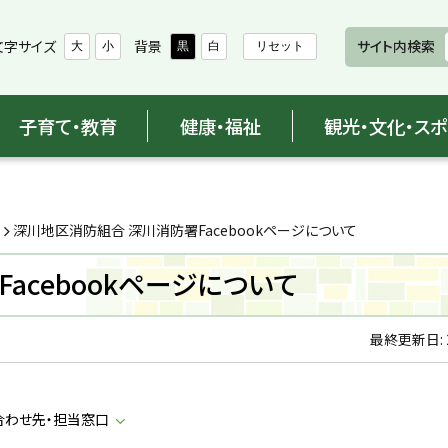
文字サイズ
背景
サイト内検索
大
小
黒
白
リセット
子育て・教育
健康・福祉
観光・文化・ス
深川地区消防組合 深川消防署Facebookページについて
acebookページについて
最終更新日:
合わせ先・担当窓口