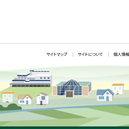
本
サ
サイトマップ
サイトについて
個人情報
文
イ
へ
ト
戻
情
る
メ
報
ニ
ュ
ー
へ
戻
る