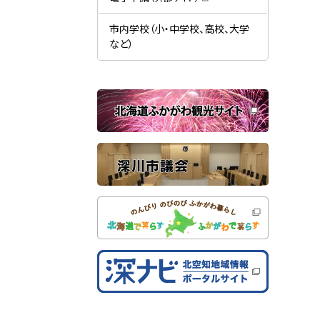
す
開
（
）
き
新
ま
規
市内学校（小・中学校、高校、大学
す
ウ
）
など）
ィ
ン
ド
ウ
で
関
開
き
連
ま
す
サ
）
イ
ト