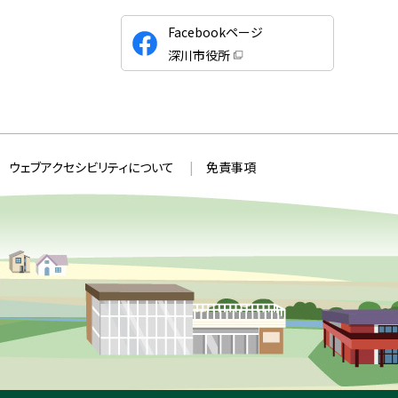
公
Facebookページ
式
深川市役所
S
（
新
N
規
ウ
S
ィ
ン
ド
ウ
ウェブアクセシビリティについて
免責事項
で
開
き
ま
す
）