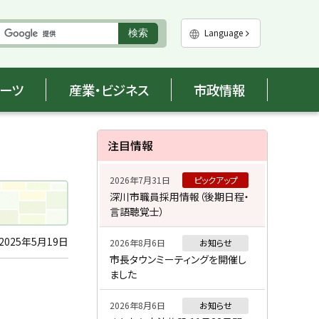
実
Language
検索
行
ポーツ
産業・ビジネス
市政情報
サ
注目情報
イ
2026年7月31日
ピックアップ
ド
深川市職員採用情報（後期日程・
言語聴覚士）
・
メ
2025年5月19日
2026年8月6日
お知らせ
市長タウンミーティングを開催し
ニ
ました
ュ
2026年8月6日
お知らせ