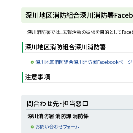
u
へ
k
戻
深川地区消防組合深川消防署Faceb
a
g
る
a
w
深川消防署では、広報活動の拡張を目的としてFaceb
a
c
i
深川地区消防組合深川消防署
t
y
深川地区消防組合深川消防署Facebookページ
注意事項
ト
問合わせ先・担当窓口
ッ
深川消防署 消防課 消防係
プ
に
お問い合わせフォーム