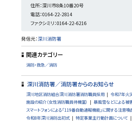
戻
住所：深川市8条10番20号
る
電話：0164-22-2814
ファクシミリ：0164-22-6216
ト
発信元：
深川消防署
ッ
関連カテゴリー
プ
に
消防・救急／消防
戻
る
深川消防署／消防署からのお知らせ
深川地区消防組合深川消防署消防職員採用
令和7年火
施設の紹介（女性消防職員待機室）
暴風雪などによる被
スマートフォンによる「119番自動通報機能」に関する注意喚
令和8年深川消防出初式
特定事業主行動計画について