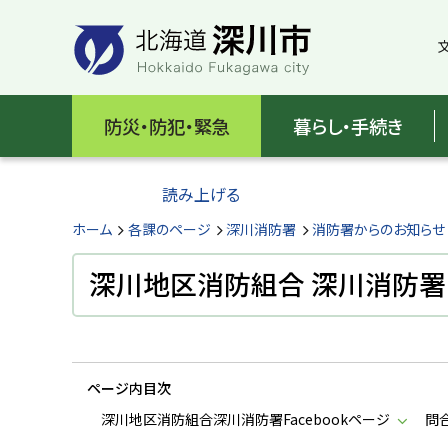
本
本
文
文
へ
へ
メ
戻
北
ニ
る
海
防災・防犯・緊急
暮らし・手続き
ュ
メ
ー
ニ
道
へ
ュ
読み上げる
深
ー
へ
ホーム
各課のページ
深川消防署
消防署からのお知らせ
川
戻
る
深川地区消防組合 深川消防署F
市
ペ
H
ー
o
ジ
k
k
の
a
ページ内目次
ト
i
d
ッ
深川地区消防組合深川消防署Facebookページ
問
o
プ
F