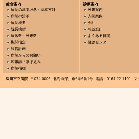
総合案内
診療案内
病院の基本理念・基本方針
外来案内
病院の沿革
入院案内
病院概要
会計
院長挨拶
相談窓口
病床数・外来数
よくある質問
機関指定
健診センター
経営計画
病院からのお願い
広報誌「ほほえみ」
病院指標
深川市立病院
〒074-0006
北海道深川市6条6番1号
電話：0164-22-1101
ファ