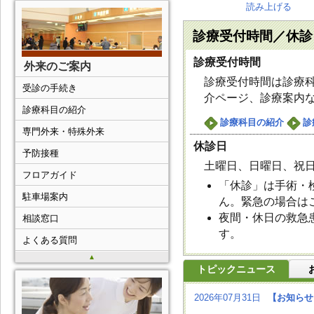
読み上げる
診療受付時間／休診
診療受付時間
外来のご案内
診療受付時間は診療
受診の手続き
介ページ、診療案内
診療科目の紹介
診療科目の紹介
診
専門外来・特殊外来
休診日
予防接種
土曜日、日曜日、祝日
フロアガイド
「休診」は手術・
駐車場案内
ん。緊急の場合は
夜間・休日の救急
相談窓口
す。
よくある質問
▲
トピックニュース
2026年07月31日
【お知らせ