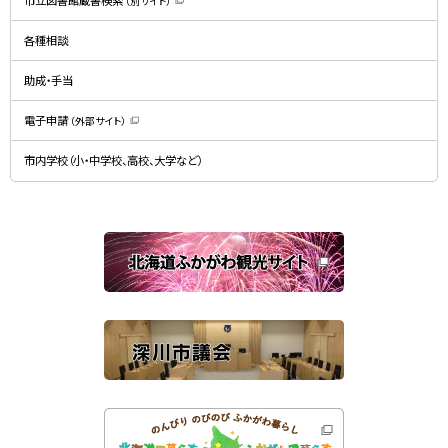
（別サイト）
ウ
（
ィ
新
ン
規
ド
各種相談
ウ
ウ
ィ
で
ン
開
ド
助成・手当
き
ウ
ま
で
す
開
）
電子申請
（外部サイト）
き
（
ま
新
す
規
）
市内学校（小・中学校、高校、大学など）
ウ
ィ
ン
ド
ウ
で
関
開
き
連
ま
す
サ
）
イ
ト