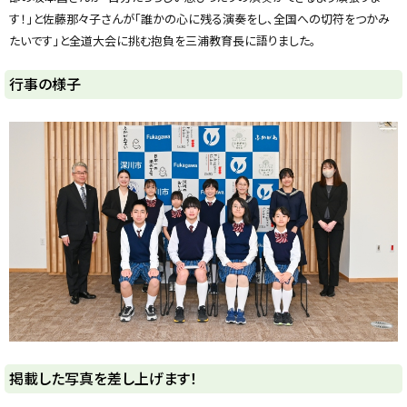
y
す！」と佐藤那々子さんが「誰かの心に残る演奏をし、全国への切符をつかみ
たいです」と全道大会に挑む抱負を三浦教育長に語りました。
行事の様子
ト
掲載した写真を差し上げます！
ッ