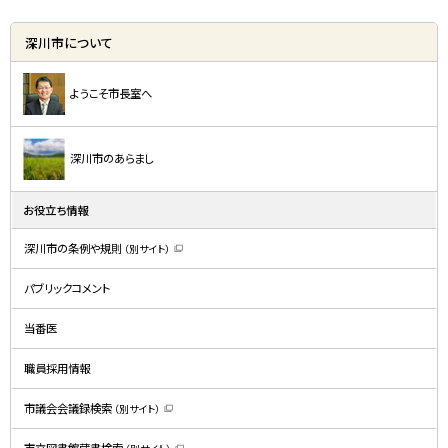
深川市について
ようこそ市長室へ
深川市のあらまし
お役立ち情報
深川市の条例や規則
（別サイト）
（
新
規
パブリックコメント
ウ
ィ
ン
ド
当番医
ウ
で
開
職員採用情報
き
ま
す
）
市議会会議録検索
（別サイト）
（
新
規
市立図書館蔵書検索