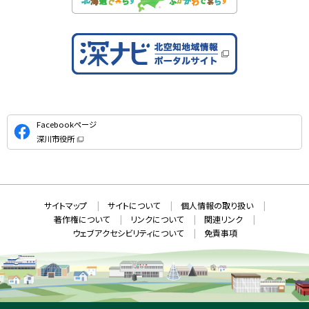
公
Facebookページ
式
深川市役所
S
（
新
N
規
ウ
S
ィ
ン
ド
本
ウ
サ
サイトマップ
サイトについて
個人情報の取り扱い
で
文
開
イ
著作権について
リンクについて
関連リンク
へ
き
ト
ま
ウェブアクセシビリティについて
免責事項
戻
す
情
）
る
メ
報
ニ
ュ
ー
へ