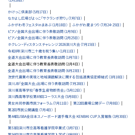
かけっこ倶楽部（5月17日）
なかよし広場ぴよっこ「サクランボ狩り」（7月7日）
ふかがわ冬フェスタinまあぶ（1月18日）
ふかがわ夏まつり（7月24・25日）
ピアノ全国大会出場に伴う表敬訪問（1月9日）
ピアノ全国大会出場に伴う表敬訪問（2月25日）
ホクレン・ディスタンスチャレンジ2026深川大会（7月15日）
令和8年深川市二十歳を祝う集い（1月11日）
全道大会出場に伴う教育長表敬訪問（1月7日）
全道大会出場に伴う教育長表敬訪問（2月4日）
全道大会出場に伴う教育長表敬訪問（6月23日）
次世代農業の実現と地域課題解決に関する包括連携協定締結式（3月18日）
深川JB「全国大会」出場に伴う表敬訪問（7月28日）
深川東高等学校「春季生産物即売会」（5月12日）
深川西高等学校第69回コーラス大会（5月8日）
男女共同参画市民フォーラム（7月11日）
第22回農場公開デー（7月8日）
第2回市民公開講座（7月4日）
第44回JSBA全日本スノーボード選手権大会 KENBIKI CUP入賞報告（3月30日）
第53回深川市立高等看護学院卒業式（3月7日）
第56回深川市立高等看護学院入学式（4月8日）