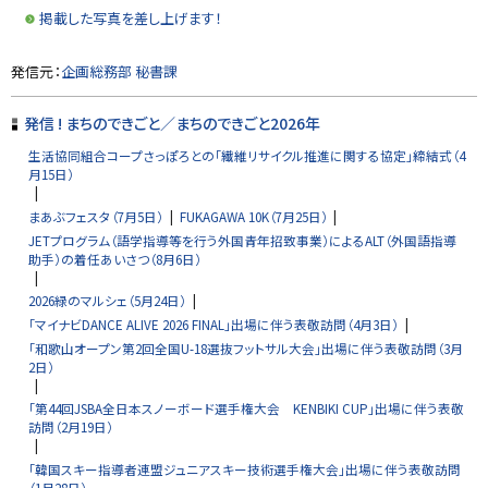
プ
掲載した写真を差し上げます！
に
戻
ト
発信元：
企画総務部 秘書課
る
ッ
プ
発信 ! まちのできごと／まちのできごと2026年
に
生活協同組合コープさっぽろとの「繊維リサイクル推進に関する協定」締結式（4
戻
月15日）
る
まあぶフェスタ（7月5日）
FUKAGAWA 10K（7月25日）
JETプログラム（語学指導等を行う外国青年招致事業）によるALT（外国語指導
助手）の着任あいさつ（8月6日）
2026緑のマルシェ（5月24日）
「マイナビDANCE ALIVE 2026 FINAL」出場に伴う表敬訪問（4月3日）
「和歌山オープン第2回全国U-18選抜フットサル大会」出場に伴う表敬訪問（3月
2日）
「第44回JSBA全日本スノーボード選手権大会 KENBIKI CUP」出場に伴う表敬
訪問（2月19日）
「韓国スキー指導者連盟ジュニアスキー技術選手権大会」出場に伴う表敬訪問
（1月28日）