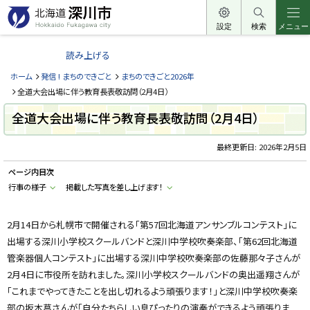
本
文
設定
検索
メニュー
北
へ
海
読み上げる
メ
道
ニ
ホーム
発信 ! まちのできごと
まちのできごと2026年
深
ュ
全道大会出場に伴う教育長表敬訪問（2月4日）
川
ー
全道大会出場に伴う教育長表敬訪問（2月4日）
市
へ
H
o
最終更新日:
2026年2月5日
k
k
ページ内目次
a
i
行事の様子
掲載した写真を差し上げます！
d
o
F
u
2月14日から札幌市で開催される「第57回北海道アンサンブルコンテスト」に
k
出場する深川小学校スクールバンドと深川中学校吹奏楽部、「第62回北海道
a
g
管楽器個人コンテスト」に出場する深川中学校吹奏楽部の佐藤那々子さんが
a
w
2月4日に市役所を訪れました。深川小学校スクールバンドの奥出遥翔さんが
a
c
「これまでやってきたことを出し切れるよう頑張ります！」と深川中学校吹奏楽
i
部の坂本菖さんが「自分たちらしい息ぴったりの演奏ができるよう頑張りま
t