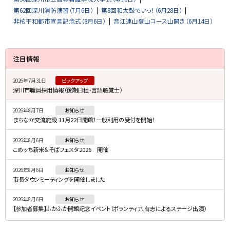
第62回深川消防演習（7月6日）
第8回和太鼓でいっ！（6月28日）
非核平和都市宣言記念式（8月6日）
音江連山登山コース山開き（6月14日）
サ
注目情報
イ
2026年7月31日
ピックアップ
ド
深川市職員採用情報（後期日程・言語聴覚士）
・
2026年8月7日
お知らせ
メ
まちなか交流施設 11月22日開館！一般利用の受付を開始！
ニ
2026年8月6日
お知らせ
ュ
こめッち新米＆そばフェスタ2026 開催
ー
2026年8月6日
お知らせ
市長タウンミーティングを開催しました
2026年8月6日
お知らせ
【参加者募集】ふかふか開館記念イベント（ボランティア、有志によるステージ出演）